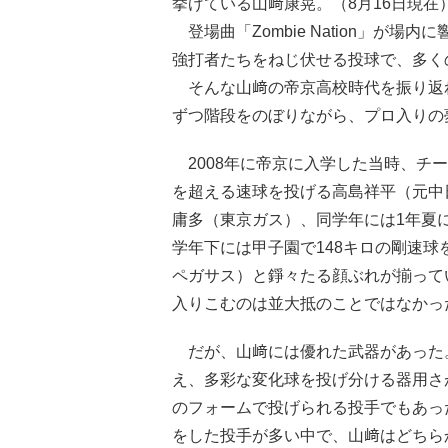
挙げている山﨑康晃。（8月16日現在
登場曲「Zombie Nation」が
強打者たちをねじ伏せる投球で、多く
そんな山﨑の帝京高校時代を振り返
ずつ階段をのぼりながら、プロ入りの
2008年に帝京に入学した当時、チー
を超える速球を投げる高島祥平（元中日
庸多（東京ガス）、同学年には1年夏に
学年下には甲子園で148キロの剛速
ペガサス）と錚々たる顔ぶれが揃って
入りこむのは並大抵のことではなかっ
だが、山﨑には優れた武器があった。
え、多彩な変化球を投げ分ける器用さ
のフォームで投げられる投手でもあっ
をした投手が多い中で、山﨑はどちら