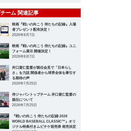
チーム 関連記事
映画『戦いの向こう 侍たちの記録』入場
者プレゼント配布決定！
2026年8月7日
映画『戦いの向こう 侍たちの記録』ユニ
フォーム展示 開催決定！
2026年8月7日
井口資仁監督が就任会見で「日本らし
さ」を力説 関係者から球界全体を牽引す
る期待の声
2026年7月25日
侍ジャパントップチーム 井口資仁監督の
就任について
2026年7月25日
『戦いの向こう 侍たちの記録 2026
WORLD BASEBALL CLASSIC™』オリ
ジナル特典付きムビチケ前売券 発売決定