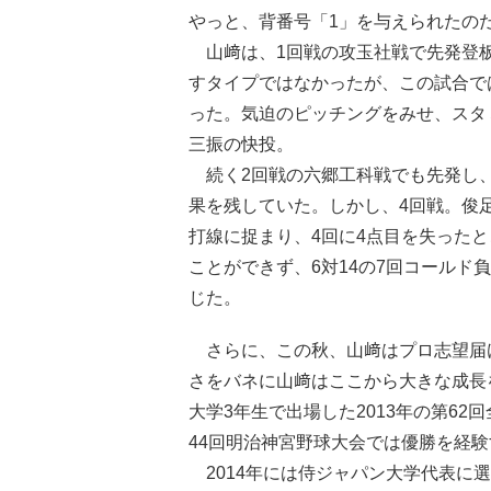
やっと、背番号「1」を与えられたの
山﨑は、1回戦の攻玉社戦で先発登板
すタイプではなかったが、この試合で
った。気迫のピッチングをみせ、スタ
三振の快投。
続く2回戦の六郷工科戦でも先発し、
果を残していた。しかし、4回戦。俊
打線に捉まり、4回に4点目を失った
ことができず、6対14の7回コールド
じた。
さらに、この秋、山﨑はプロ志望届
さをバネに山﨑はここから大きな成長
大学3年生で出場した2013年の第62
44回明治神宮野球大会では優勝を経
2014年には侍ジャパン大学代表に