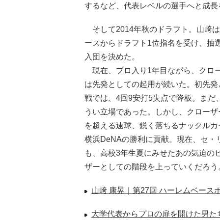
するなど、代表レベルの選手へと成長
そして2014年秋のドラフト。山﨑は
ースからドラフト1位指名を受け、抽
入団を決めた。
現在、プロ入り1年目ながら、クロー
は先発としての起用が続いた。初先発と
戦では、4回9安打5失点で降板。ま
うい立場であった。しかし、クローザ
を超える速球、鋭く落ちるナックルカ
横浜DeNAの勝利に貢献。現在、セ・
も、高校3年生夏にみせたあの気迫の
ザーとしての階段を上っていくだろう
山﨑 康晃｜第27回 ハーレムベース
大学代表からプロの扉を開けた男たち