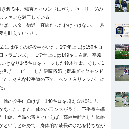
）
場内に響き渡る中、颯爽とマウンドに登り、セ・リーグの
のファンを魅了している。
れば、スター街道一直線だったわけではない。一歩
夢も叶えていった。
ムには多くの好投手がいた。2学年上には150キロ
ドラゴンズ）、1学年上には149キロ右腕・平原
いきなり145キロをマークした鈴木昇太。そして1
球を投げ、デビューした伊藤拓郎（群馬ダイヤモンド
いた。そんな投手陣の下で、ベンチ入りメンバーに
た。
他の投手に負けず、140キロを超える速球に加
があった。また、体のバランスが良く、下半身主導
た山﨑。当時の帝京といえば、高校生離れした体格
かというと細身で、身体的な成長の余地を持ちなが