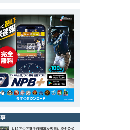
記事
U12アジア選手権開幕を翌日に控え公式