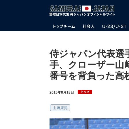
侍ジャパン代表選
手、クローザー山
番号を背負った高
2015年8月18日
山﨑康晃