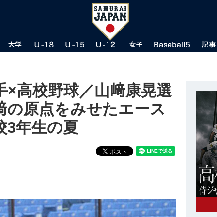
手×高校野球／山﨑康晃選
﨑の原点をみせたエース
校3年生の夏