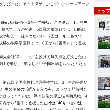
投手だった。その山﨑が、少しずつクローズアップ
トップ
山﨑は6回表から3番手で登板。この試合、1回無失
ド勝ちで上々の発進。5回戦の修徳戦では、山﨑は
点の快投。打線もつながり、7回コールド勝ちで
決勝の駒場学園戦では、8回から2番手として登板
大会計10イニングを投げて無失点と好投した山
対1で破り、2年ぶりの甲子園出場を決めたのだっ
第91回全国高校野球選手権では、3年生の平原や
1年生の伊藤の活躍が目立つ中、ようやく登板機会
が巡ってきたのは、準々決勝の県立岐阜商業戦。4
回表から3番手で登板した山﨑は140キロ台の速
球、キレ味鋭い変化球のコンビネーションで3回を