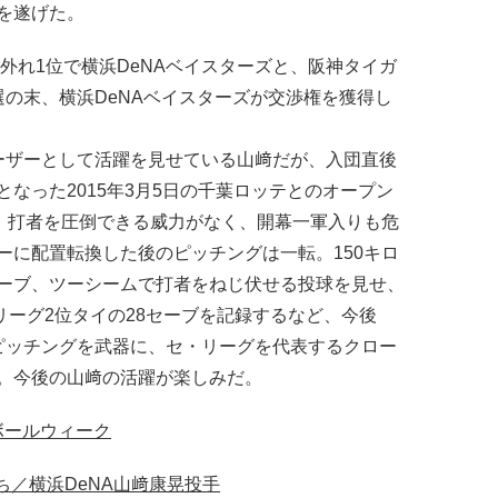
を遂げた。
外れ1位で横浜DeNAベイスターズと、阪神タイガ
選の末、横浜DeNAベイスターズが交渉権を獲得し
ザーとして活躍を見せている山﨑だが、入団直後
なった2015年3月5日の千葉ロッテとのオープン
だ、打者を圧倒できる威力がなく、開幕一軍入りも危
ーに配置転換した後のピッチングは一転。150キロ
ーブ、ツーシームで打者をねじ伏せる投球を見せ、
リーグ2位タイの28セーブを記録するなど、今後
ピッチングを武器に、セ・リーグを代表するクロー
。今後の山﨑の活躍が楽しみだ。
ボールウィーク
／横浜DeNA山﨑康晃投手