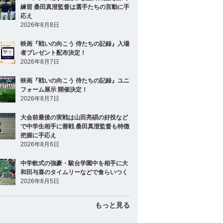
練習 桑田真澄監督は選手たちの言動に手
応え
2026年8月8日
映画『戦いの向こう 侍たちの記録』入場
者プレゼント配布決定！
2026年8月7日
映画『戦いの向こう 侍たちの記録』ユニ
フォーム展示 開催決定！
2026年8月7日
大会前最後の実戦は山田亮碩の好投など
で中学生相手に善戦 桑田真澄監督も特徴
把握に手応え
2026年8月6日
中学軟式の強豪・駿台学園中を相手に大
和田与喜のタイムリーなどで食らいつく
2026年8月5日
もっと見る