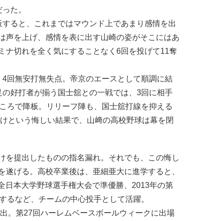
だった。
すると、これまではマウンド上であまり感情を出
は声を上げ、感情を表に出す山崎の姿がそこにはあ
ミナ切れを全く気にすることなく6回を投げて11奪
4回無安打無失点。帝京のエースとして順調に結
足の好打者が揃う国士舘との一戦では、3回に相手
ところで降板。リリーフ陣も、国士舘打線を抑える
負けという悔しい結果で、山﨑の高校野球は幕を閉
けを提出したものの指名漏れ。それでも、この悔し
を遂げる。高校卒業後は、亜細亜大に進学すると、
回全日本大学野球選手権大会で準優勝、2013年の第
験するなど、チームの中心投手として活躍。
選出。第27回ハーレムベースボールウィークに出場