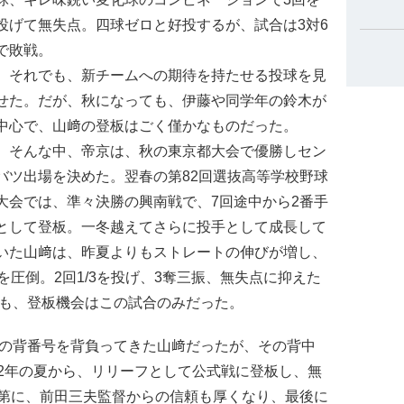
投げて無失点。四球ゼロと好投するが、試合は3対6
で敗戦。
それでも、新チームへの期待を持たせる投球を見
せた。だが、秋になっても、伊藤や同学年の鈴木が
中心で、山﨑の登板はごく僅かなものだった。
そんな中、帝京は、秋の東京都大会で優勝しセン
バツ出場を決めた。翌春の第82回選抜高等学校野球
大会では、準々決勝の興南戦で、7回途中から2番手
として登板。一冬越えてさらに投手として成長して
いた山﨑は、昨夏よりもストレートの伸びが増し、
圧倒。2回1/3を投げ、3奪三振、無失点に抑えた
身も、登板機会はこの試合のみだった。
の背番号を背負ってきた山﨑だったが、その背中
2年の夏から、リリーフとして公式戦に登板し、無
第に、前田三夫監督からの信頼も厚くなり、最後に