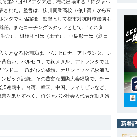
る第27回BFAアジア選手権に出場する「侍ジャパ
表された。監督は、柳川商業高校（柳川高）から東
ホンダでも活躍後、監督として都市対抗野球優勝も
就任。またコーチングスタッフとして、“ミスタ
本生命）、棚橋祐司氏（王子）、中島彰一氏（新日
入りとなる杉浦氏は、バルセロナ、アトランタ、シ
を背負い、バルセロナで銅メダル、アトランタでは
だシドニーでは4位の成績。オリンピックで杉浦氏
リンピック記録。その豊富な国際大会経験で、チー
会5連覇中。台湾、韓国、中国、フィリピンなど、
偉業を果たすべく、侍ジャパン社会人代表が動き始
新着