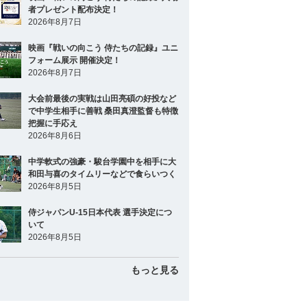
者プレゼント配布決定！
2026年8月7日
映画『戦いの向こう 侍たちの記録』ユニ
フォーム展示 開催決定！
2026年8月7日
大会前最後の実戦は山田亮碩の好投など
で中学生相手に善戦 桑田真澄監督も特徴
把握に手応え
2026年8月6日
中学軟式の強豪・駿台学園中を相手に大
和田与喜のタイムリーなどで食らいつく
2026年8月5日
侍ジャパンU-15日本代表 選手決定につ
いて
2026年8月5日
もっと見る