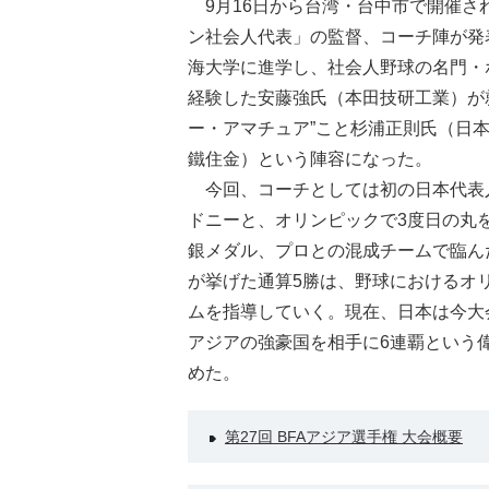
9月16日から台湾・台中市で開催され
ン社会人代表」の監督、コーチ陣が発
海大学に進学し、社会人野球の名門・
経験した安藤強氏（本田技研工業）が
ー・アマチュア”こと杉浦正則氏（日
鐵住金）という陣容になった。
今回、コーチとしては初の日本代表
ドニーと、オリンピックで3度日の丸
銀メダル、プロとの混成チームで臨ん
が挙げた通算5勝は、野球におけるオ
ムを指導していく。現在、日本は今大
アジアの強豪国を相手に6連覇という
めた。
第27回 BFAアジア選手権 大会概要