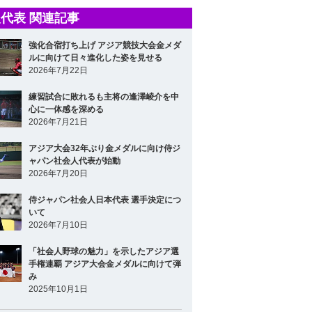
代表 関連記事
強化合宿打ち上げ アジア競技大会金メダ
ルに向けて日々進化した姿を見せる
2026年7月22日
練習試合に敗れるも主将の逢澤崚介を中
心に一体感を深める
2026年7月21日
アジア大会32年ぶり金メダルに向け侍ジ
ャパン社会人代表が始動
2026年7月20日
侍ジャパン社会人日本代表 選手決定につ
いて
2026年7月10日
「社会人野球の魅力」を示したアジア選
手権連覇 アジア大会金メダルに向けて弾
み
2025年10月1日