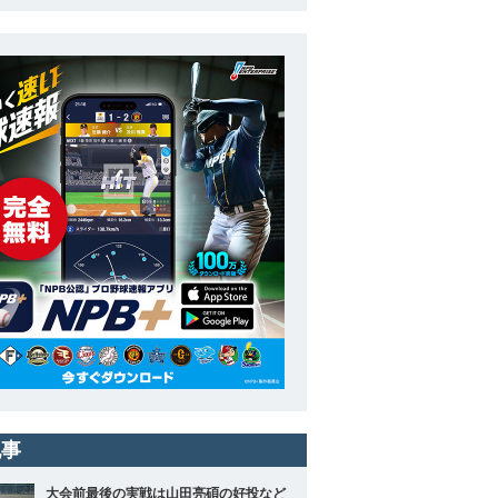
記事
大会前最後の実戦は山田亮碩の好投など