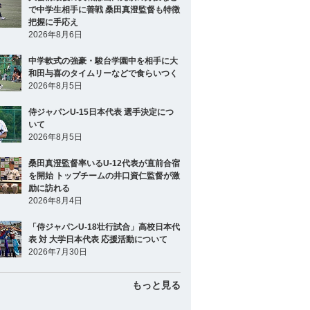
で中学生相手に善戦 桑田真澄監督も特徴
把握に手応え
2026年8月6日
中学軟式の強豪・駿台学園中を相手に大
和田与喜のタイムリーなどで食らいつく
2026年8月5日
侍ジャパンU-15日本代表 選手決定につ
いて
2026年8月5日
桑田真澄監督率いるU-12代表が直前合宿
を開始 トップチームの井口資仁監督が激
励に訪れる
2026年8月4日
「侍ジャパンU-18壮行試合」高校日本代
表 対 大学日本代表 応援活動について
2026年7月30日
もっと見る