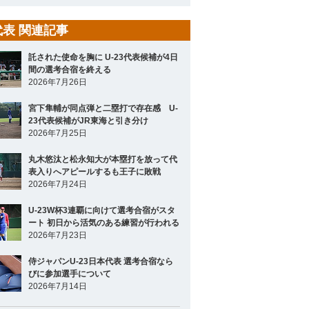
3代表 関連記事
託された使命を胸に U-23代表候補が4日
間の選考合宿を終える
2026年7月26日
宮下隼輔が同点弾と二塁打で存在感 U-
23代表候補がJR東海と引き分け
2026年7月25日
丸木悠汰と松永知大が本塁打を放って代
表入りへアピールするも王子に敗戦
2026年7月24日
U-23W杯3連覇に向けて選考合宿がスタ
ート 初日から活気のある練習が行われる
2026年7月23日
侍ジャパンU-23日本代表 選考合宿なら
びに参加選手について
2026年7月14日