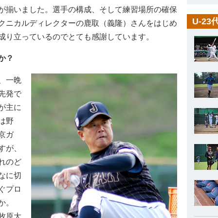
が揃いました。選手の構成、そして練習場所の確保
U-2
クニカルディレクターの鹿取（義隆）さんをはじめ
成り立っているのでとても感謝しています。
か？
、一晩
先発で
が主に
は野
京ガ
すが、
れのど
なに切
ぐプロ
か。
牧原大