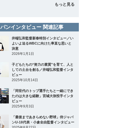
もっと見る
パンインタビュー 関連記事
井端弘和監督新春特別インタビュー／い
よいよ迫るWBCに向けた率直な思いと
決意
2026年1月1日
子どもたちの“努力の素質”を育て、人と
しての土台を創る／井端弘和監督インタ
ビュー
2025年10月14日
「同世代のトップ選手たちと一緒にでき
たのは大きな経験」宮城大弥投手インタ
ビュー
2025年9月3日
「最後まであきらめない野球」侍ジャパ
ンU-18代表・小倉全由監督インタビュー
2025年8月27日