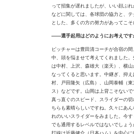
って招集が遅れましたが、いい顔ぶれ
などに関しては、各球団の協力と、テ
とした、多くの方の努力があってこそ
――選手起用はどのようにお考えです
ピッチャーは豊田清コーチが合宿の間
中、頭を悩ませて考えてくれました。
は中村、上沢、森雄大（楽天）、横山
なってくると思います。中継ぎ、抑え
村、戸田隆矢（広島）、山岡泰輔（東
ス）などです。山岡は上背こそないで
真っ直ぐのスピード、スライダーの切
ちらも素晴らしいですね。久々にあん
れのいいスライダーをみました。今す
でも通用するレベルではないでしょう
打線は近藤健介（日本ハム）を中心に