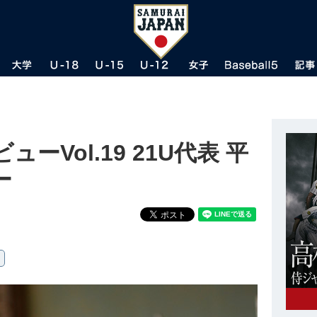
Vol.19 21U代表 平
ー