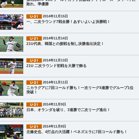
敗れ、準優勝
2014年11月15日
一、二次ラウンド7戦全勝！あすいよいよ決勝戦！
2014年11月14日
21U代表、韓国との接戦を制し決勝進出決定！
2014年11月13日
21U 二次ラウンド初戦を大勝で飾る
2014年11月11日
ニカラグアに7回コールド勝ち！一次リーグ4連勝でグループ1位
突破！
2014年11月9日
日本、オランダを破り、3連勝で二次リーグ進出！
2014年11月8日
北條史也、4打点の大活躍！ベネズエラに7回コールド勝ち！