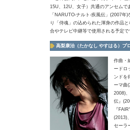
15U、12U、女子）共通のアンセムで
「NARUTO-ナルト-疾風伝」(20
り「侍魂」の込められた渾身の作品と
合やテレビ中継等で使用される予定で
高梨康治（たかなし やすはる）プ
作曲・
ードロ
ンドを
ーマ曲(
2008
伝』(2
『FAI
(201
セーラー