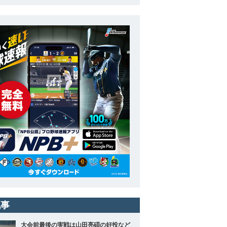
記事
大会前最後の実戦は山田亮碩の好投など