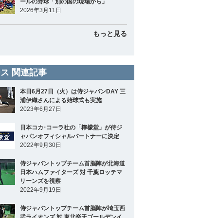
ールの野球「別の国の現場から」
2026年3月11日
もっと見る
ス 関連記事
本日6月27日（火）は侍ジャパンDAY 三
浦伊織さんによる始球式も実施
2023年6月27日
日本コカ･コーラ社の「檸檬堂」が侍ジ
ャパンオフィシャルパートナーに決定
2022年9月30日
侍ジャパントップチーム首脳陣が北海道
日本ハムファイターズ 対 千葉ロッテマ
リーンズを視察
2022年9月19日
侍ジャパントップチーム首脳陣が埼玉西
武ライオンズ 対 東北楽天ゴールデンイ