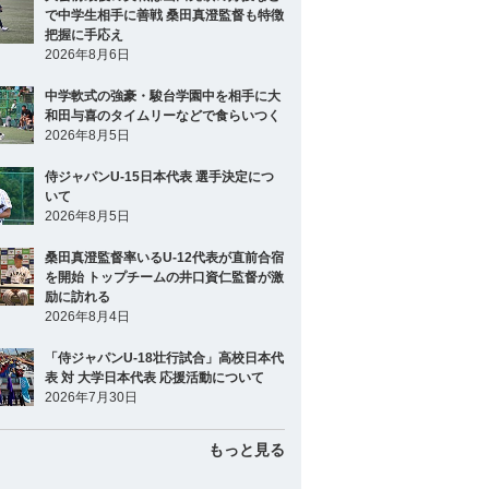
で中学生相手に善戦 桑田真澄監督も特徴
把握に手応え
2026年8月6日
中学軟式の強豪・駿台学園中を相手に大
和田与喜のタイムリーなどで食らいつく
2026年8月5日
侍ジャパンU-15日本代表 選手決定につ
いて
2026年8月5日
桑田真澄監督率いるU-12代表が直前合宿
を開始 トップチームの井口資仁監督が激
励に訪れる
2026年8月4日
「侍ジャパンU-18壮行試合」高校日本代
表 対 大学日本代表 応援活動について
2026年7月30日
もっと見る