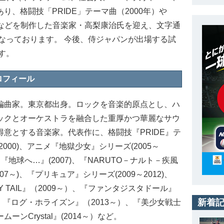
あり、格闘技「PRIDE」テーマ曲（2000年）や
07年)などを制作した音楽家・高梨康治氏を迎え、文字通
なっております。 今後、侍ジャパンが出場する試
す。
ロフィール
編曲家。東京都出身。ロックを音楽的原点とし、ハ
ックとオーケストラを融合した重厚かつ華麗なサウ
得意とする音楽家。代表作に、格闘技『PRIDE』テ
2000)、アニメ『地獄少女』シリーズ(2005～
)、『地球へ…』(2007)、『NARUTO－ナルト－疾風
007～)、『プリキュア』シリーズ(2009～2012)、
RY TAIL』（2009～）、『ファンタジスタドール』
新着
3)、『ログ・ホライズン』（2013～）、『美少女戦士
ムーンCrystal』(2014～）など。