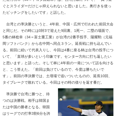
ぐとスライダーだけじゃ抑えられないと思いました。奥行きを使っ
たピッチングをしたいです」と話した。
台湾との準決勝というと、4年前、中国・広州で行われた前回大会
と同じだ。その時には0対3で迎えた9回裏、1死一、二塁の場面で、
5番の林稔幸（34＝富士重工業）が台湾の2番手投手、陽耀勲（元福
岡ソフトバンク）から右中間へ同点３ラン。延長戦に持ち込んでい
る。前回に続いて代表入りし、今回は4番に座る林は台湾の投手につ
いて、「直球が多いという印象です。センター方向に打ち返したい
と思います」と語った。そして林に4年前の一発について話を向ける
と、こう答えた。「前回は負けているので、今度は勝ちたいで
す」。前回の準決勝では、土壇場で追いついたものの、延長10回、
タイブレークで敗れている。今回はその時の借りを返す番だ。
準決勝で台湾に勝つと、待
つのは決勝戦。相手は韓国ま
たは中国の勝者となる。韓国
はリーグでの打率3割6分を誇