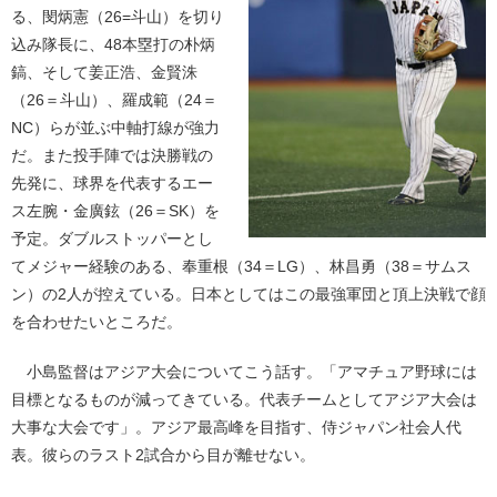
る、閔炳憲（26=斗山）を切り
込み隊長に、48本塁打の朴炳
鎬、そして姜正浩、金賢洙
（26＝斗山）、羅成範（24＝
NC）らが並ぶ中軸打線が強力
だ。また投手陣では決勝戦の
先発に、球界を代表するエー
ス左腕・金廣鉉（26＝SK）を
予定。ダブルストッパーとし
てメジャー経験のある、奉重根（34＝LG）、林昌勇（38＝サムス
ン）の2人が控えている。日本としてはこの最強軍団と頂上決戦で顔
を合わせたいところだ。
小島監督はアジア大会についてこう話す。「アマチュア野球には
目標となるものが減ってきている。代表チームとしてアジア大会は
大事な大会です」。アジア最高峰を目指す、侍ジャパン社会人代
表。彼らのラスト2試合から目が離せない。