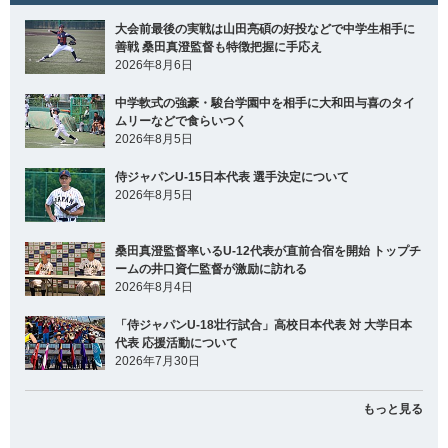
大会前最後の実戦は山田亮碩の好投などで中学生相手に
善戦 桑田真澄監督も特徴把握に手応え
2026年8月6日
中学軟式の強豪・駿台学園中を相手に大和田与喜のタイ
ムリーなどで食らいつく
2026年8月5日
侍ジャパンU-15日本代表 選手決定について
2026年8月5日
桑田真澄監督率いるU-12代表が直前合宿を開始 トップチ
ームの井口資仁監督が激励に訪れる
2026年8月4日
「侍ジャパンU-18壮行試合」高校日本代表 対 大学日本
代表 応援活動について
2026年7月30日
もっと見る