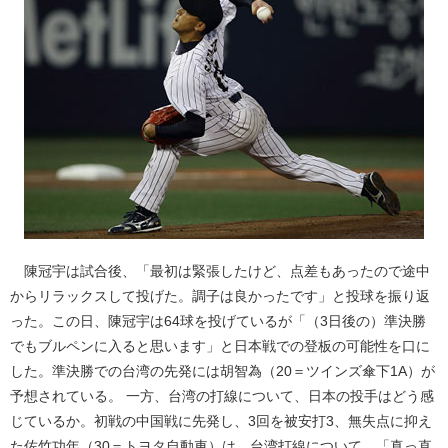
陳冠宇は試合後、「最初は緊張したけど、点差もあったので途中
からリラックスして投げた。調子は良かったです」と投球を振り返
った。この日、陳冠宇は64球を投げているが「（3日後の）準決勝
でもブルペンに入ると思います」と日本戦での登板の可能性を口に
した。準決勝での台湾の先発には胡智為（20＝ツインズ傘下1A）が
予想されている。 一方、台湾の打線について、日本の投手はどう感
じているか。初戦の中国戦に先発し、3回を被安打3、無失点に抑え
た佐竹功年（30＝トヨタ自動車）は、台湾打線について、「真っ直