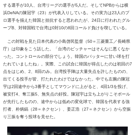
する選手が10人、台湾リーグの選手が5人だ。そしてNPBからは横
浜DeNAの陳冠宇（23）が代表入りしている。その実力は23人のプ
ロ選手を揃えた韓国と拮抗すると思われたが、24日に行われたグル
ープB、対韓国戦で台湾は0対10の8回コールド負けを喫している。
この対戦を見た日本代表の小島啓民監督（50＝三菱重工／長崎県
庁）は印象をこう話した。「台湾のピッチャーはそんなに悪くなか
った。コントロールの部分でしょう。韓国のバッターに甘い球を打
たれていましたね」。実際、この試合に韓国が得点したのは初回の7
点をはじめ、2、8回のみ。台湾投手陣は大量失点を許したものの、
出てくる投手が皆、打たれたわけではなかった。中でも左腕の陳冠
宇は2回途中から3番手としてマウンドに上がると、4回1/3を投げ、
被安打4、奪三振5、無失点の好投。陳冠宇は立ち上がりこそボール
が先行したものの、途中からは低めの変化球で、韓国を代表する強
打者、朴炳鎬（28＝ネクセン）、姜正浩（27＝ネクセン）から空振
り三振を奪う投球を見せた。