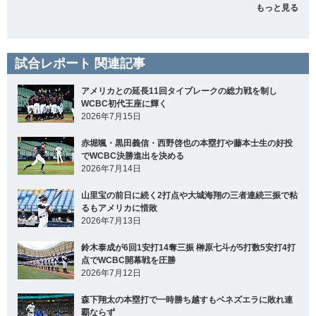
もっと見る
試合レポート 関連記事
アメリカとの延長11回タイブレークの総力戦を制し
WCBC初代王座に輝く
2026年7月15日
赤堀颯・黒田義信・西野啓也の本塁打や藤本士生の好投
でWCBC決勝進出を決める
2026年7月14日
山里宝の前日に続く2打点や大城海翔の三者連続三振で粘
るもアメリカに惜敗
2026年7月13日
鈴木泰成が6回1安打14奪三振 榊原七斗が5打数5安打4打
点でWCBC開幕戦を圧勝
2026年7月12日
森下翔太の本塁打で一時勝ち越すもベネズエラに敗れ連
覇ならず