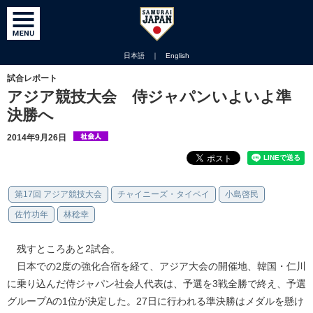
日本語
｜
English
試合レポート
アジア競技大会 侍ジャパンいよいよ準
決勝へ
2014年9月26日
第17回 アジア競技大会
チャイニーズ・タイペイ
小島啓民
佐竹功年
林稔幸
残すところあと2試合。
日本での2度の強化合宿を経て、アジア大会の開催地、韓国・仁川
に乗り込んだ侍ジャパン社会人代表は、予選を3戦全勝で終え、予選
グループAの1位が決定した。27日に行われる準決勝はメダルを懸け