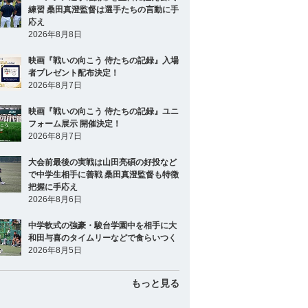
練習 桑田真澄監督は選手たちの言動に手
応え
2026年8月8日
映画『戦いの向こう 侍たちの記録』入場
者プレゼント配布決定！
2026年8月7日
映画『戦いの向こう 侍たちの記録』ユニ
フォーム展示 開催決定！
2026年8月7日
大会前最後の実戦は山田亮碩の好投など
で中学生相手に善戦 桑田真澄監督も特徴
把握に手応え
2026年8月6日
中学軟式の強豪・駿台学園中を相手に大
和田与喜のタイムリーなどで食らいつく
2026年8月5日
もっと見る