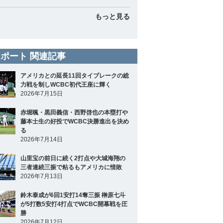
もっと見る
ポート 関連記事
アメリカとの延長11回タイブレークの総
力戦を制しWCBC初代王座に輝く
2026年7月15日
赤堀颯・黒田義信・西野啓也の本塁打や
藤本士生の好投でWCBC決勝進出を決め
る
2026年7月14日
山里宝の前日に続く2打点や大城海翔の
三者連続三振で粘るもアメリカに惜敗
2026年7月13日
鈴木泰成が6回1安打14奪三振 榊原七斗
が5打数5安打4打点でWCBC開幕戦を圧
勝
2026年7月12日