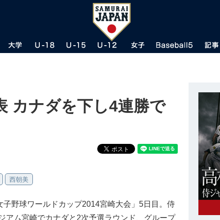
 カナダを下し4連勝で
西朝美
IBAF女子野球ワールドカップ2014宮崎大会」5日目。侍
ジアム宮崎でカナダと2次予選ラウンド、グループ