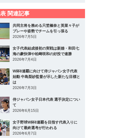
表 関連記事
共同主将を務める只埜榛奈と英菜々子が
プレーや姿勢でチームを引っ張る
2026年7月5日
女子代表結成後初の実戦は新婚・和田七
海の豪快弾や柏﨑咲和の好投で連勝
2026年7月4日
W杯8連覇に向けて侍ジャパン女子代表
始動 中島梨紗監督が示した新たな目標と
は
2026年7月3日
侍ジャパン女子日本代表 選手決定につい
て
2026年6月15日
女子野球W杯8連覇を目指す代表入りに
向けて最終選考が行われる
2026年6月7日