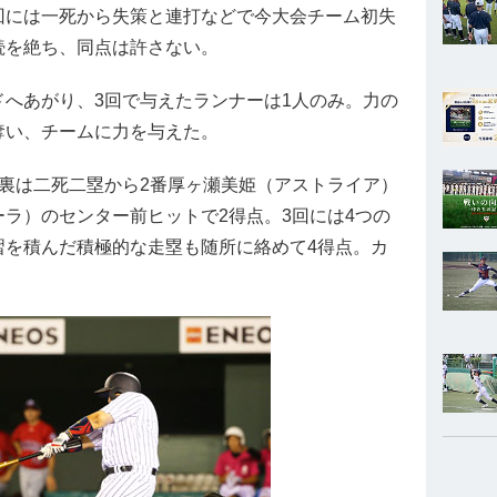
回には一死から失策と連打などで今大会チーム初失
続を絶ち、同点は許さない。
ドへあがり、3回で与えたランナーは1人のみ。力の
奪い、チームに力を与えた。
回裏は二死二塁から2番厚ヶ瀬美姫（アストライア）
ラ）のセンター前ヒットで2得点。3回には4つの
習を積んだ積極的な走塁も随所に絡めて4得点。カ