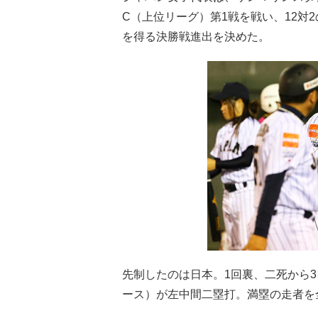
C（上位リーグ）第1戦を戦い、12対
を得る決勝戦進出を決めた。
先制したのは日本。1回裏、二死から
ース）が左中間二塁打。満塁の走者を