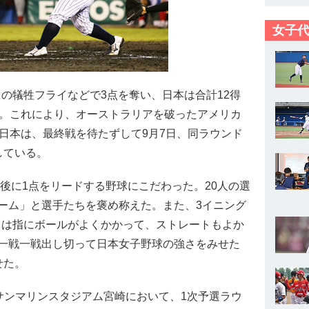
女子代
R）の犠牲フライなどで3点を奪い、日本は合計12得
ち。これにより、オーストラリアを破ったアメリカ
日本は、最終戦を待たずして9月7日、同ラウンド
している。
後に1点をリードする野球にこだわった。20人の選
ーム」と選手たちを褒め称えた。また、3イニング
今日は指にボールがよくかかって、ストレートもよか
一戦一戦出し切って日本女子野球の強さをみせた
せた。
り、サンマリンスタジアム宮崎において、1次予選ラウ