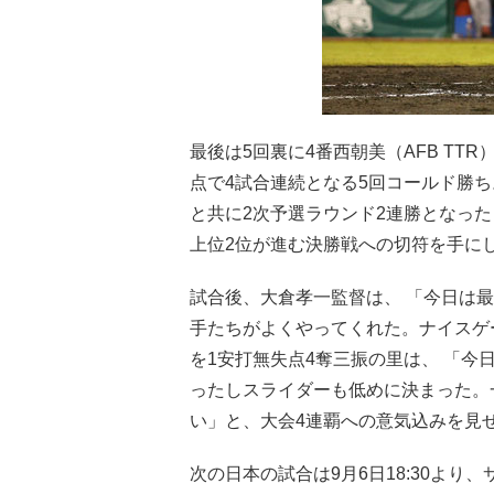
最後は5回裏に4番西朝美（AFB TT
点で4試合連続となる5回コールド勝
と共に2次予選ラウンド2連勝となった
上位2位が進む決勝戦への切符を手に
試合後、大倉孝一監督は、 「今日は最
手たちがよくやってくれた。ナイスゲ
を1安打無失点4奪三振の里は、 「
ったしスライダーも低めに決まった。
い」と、大会4連覇への意気込みを見
次の日本の試合は9月6日18:30よ