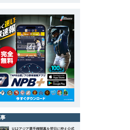
記事
U12アジア選手権開幕を翌日に控え公式