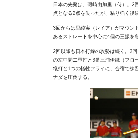
日本の先発は、磯崎由加里（侍）。2
点となる2点を失ったが、粘り強く後
3回からは里綾実（レイア）がマウン
あるストレートを中心に4個の三振を
2回以降も日本打線の攻勢は続く。2
の左中間二塁打と3番三浦伊織（フロー
犠打と1つの犠牲フライに、合宿で練
ナダを圧倒する。