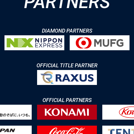
PARTNERS
DIAMOND PARTNERS
OFFICIAL TITLE PARTNER
OFFICIAL PARTNERS