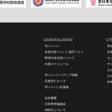
SAMURAIJAPAN
OT
侍ジャパン
育
ム
全世代侍ジャパン選手リスト
世
野球日本代表について
オ
出場スケジュール
サ
公式
侍ジャパンメディア情報
公
応援侍たまベヱ
I
侍ジャパン応援曲
会社概要
日本野球協議会
WBSCについて