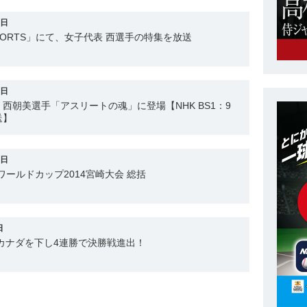
4日
PORTS」にて、女子代表 西選手の特集を放送
9日
西朝美選手「アスリートの魂」に登場【NHK BS1：9
送】
0日
球ワールドカップ2014宮崎大会 総括
日
カナダを下し4連勝で決勝戦進出！