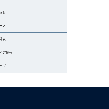
らせ
ース
発表
ィア情報
ップ