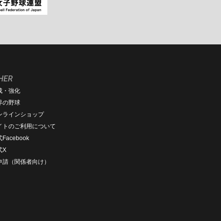
HER
成・強化
界の野球
ンラインショップ
イトのご利用について
Facebook
式X
D申請（関係者向け）