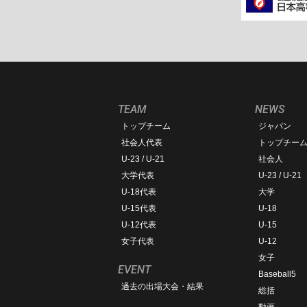
TEAM
NEWS
トップチーム
ジャパン
社会人代表
トップチー
U-23 / U-21
社会人
大学代表
U-23 / U-21
U-18代表
大学
U-15代表
U-18
U-12代表
U-15
女子代表
U-12
女子
EVENT
Baseball5
過去の出場大会・結果
総括