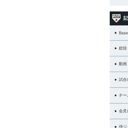
記
Base
総括
動画
試合
チー
会見
侍ジ