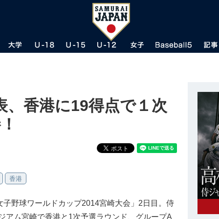
表、香港に19得点で１次
勝！
香港
IBAF女子野球ワールドカップ2014宮崎大会」2日目。侍
ジアム宮崎で香港と1次予選ラウンド、グループA