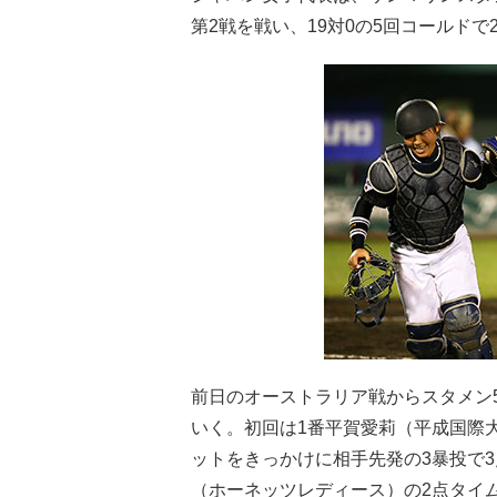
第2戦を戦い、19対0の5回コールド
前日のオーストラリア戦からスタメン
いく。初回は1番平賀愛莉（平成国際大
ットをきっかけに相手先発の3暴投で3
（ホーネッツレディース）の2点タイム