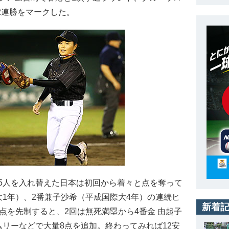
で2連勝をマークした。
5人を入れ替えた日本は初回から着々と点を奪って
1年）、2番兼子沙希（平成国際大4年）の連続ヒ
新着
点を先制すると、2回は無死満塁から4番金 由起子
リーなどで大量8点を追加。終わってみれば12安