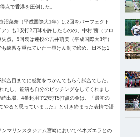
量得点で香港を圧倒した。
笹沼菜奈（平成国際大1年）は2回をパーフェクト
ア）も1安打2四球を許したものの、中村 茜（フロ
無失点。5回裏は連投の吉井萌美（平成国際大3年）
でも練習を重ねていた一塁けん制で締め、日本は1
2試合目までに感覚をつかんでもらう試合でした。
くれたし、笹沼も自分のピッチングをしてくれまし
続出場、4番起用で2安打5打点の金は、「最初の
てやると思っていました」と引き締まった表情で語
り、サンマリンスタジアム宮崎においてベネズエラとの