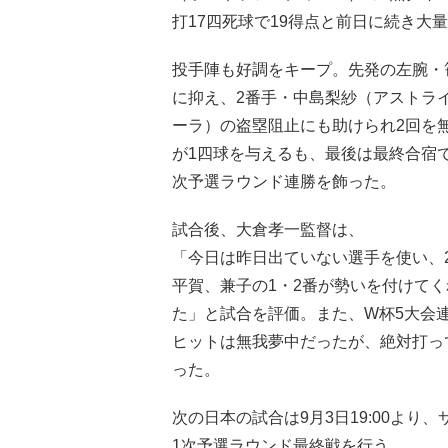
打17四死球で19得点と前日に続き大
投手陣も好調をキープ。先発の左腕・
に抑え、2番手・中島梨紗（アストライ
ーラ）の盗塁阻止にも助けられ2回を
が1四球を与えるも、最後は最終合宿
次予選ラウンド連勝を飾った。
試合後、大倉孝一監督は、
「今日は昨日出ていない選手を使い、
平賀、兼子の1・2番が勢いを付けて
た」と試合を評価。また、W杯5大会連
ヒットは無我夢中だったが、絶対打っ
った。
次の日本の試合は9月3日19:00よ
1次予選ラウンド最終戦を行う。