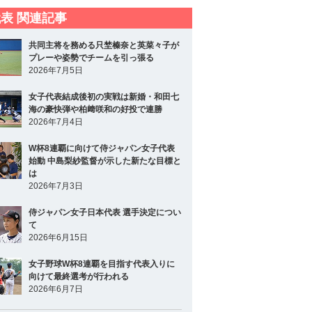
表 関連記事
共同主将を務める只埜榛奈と英菜々子が
プレーや姿勢でチームを引っ張る
2026年7月5日
女子代表結成後初の実戦は新婚・和田七
海の豪快弾や柏﨑咲和の好投で連勝
2026年7月4日
W杯8連覇に向けて侍ジャパン女子代表
始動 中島梨紗監督が示した新たな目標と
は
2026年7月3日
侍ジャパン女子日本代表 選手決定につい
て
2026年6月15日
女子野球W杯8連覇を目指す代表入りに
向けて最終選考が行われる
2026年6月7日