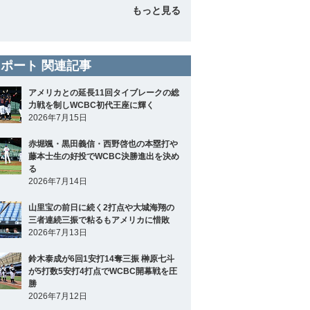
もっと見る
ポート 関連記事
アメリカとの延長11回タイブレークの総
力戦を制しWCBC初代王座に輝く
2026年7月15日
赤堀颯・黒田義信・西野啓也の本塁打や
藤本士生の好投でWCBC決勝進出を決め
る
2026年7月14日
山里宝の前日に続く2打点や大城海翔の
三者連続三振で粘るもアメリカに惜敗
2026年7月13日
鈴木泰成が6回1安打14奪三振 榊原七斗
が5打数5安打4打点でWCBC開幕戦を圧
勝
2026年7月12日