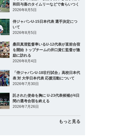
和田与喜のタイムリーなどで食らいつく
2026年8月5日
侍ジャパンU-15日本代表 選手決定につ
いて
2026年8月5日
桑田真澄監督率いるU-12代表が直前合宿
を開始 トップチームの井口資仁監督が激
励に訪れる
2026年8月4日
「侍ジャパンU-18壮行試合」高校日本代
表 対 大学日本代表 応援活動について
2026年7月30日
託された使命を胸に U-23代表候補が4日
間の選考合宿を終える
2026年7月26日
もっと見る