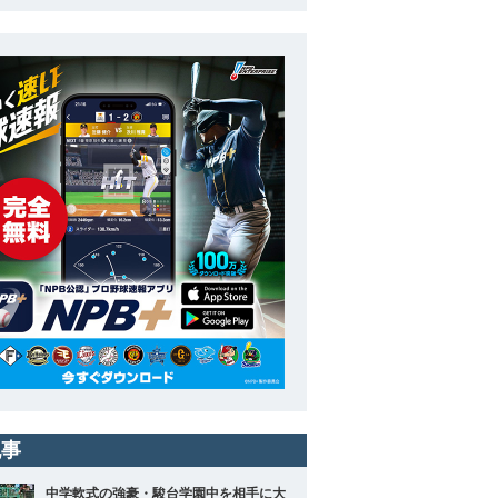
記事
中学軟式の強豪・駿台学園中を相手に大