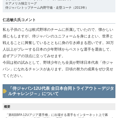
※アメリカ独立リーグ
侍ジャパントップチーム内野守備・走塁コーチ（2013年）
仁志敏久氏コメント
私も子供のころは軟式野球のチームに所属していたので、懐かしい
感じもしますが、侍ジャパンのユニフォームを身にまとい、世界と
戦えることに興奮しているとともに身の引き締まる思いです。30万
人以上がプレーする日本の少年野球からベストな選手を選抜して、
必ずアジアの頂点に立ってみせます。
今回は初の試みとして、野球少年たち全員が野球日本代表「侍ジャ
パン」になれるチャンスがあります。日頃の努力の成果をぜひ見せ
てください。
「侍ジャパン12U代表 全日本合同トライアウト～デジタ
ルチャレンジ～」について
概要
「第8回BFA 12Uアジア選手権」に出場する選手をインターネット上で募