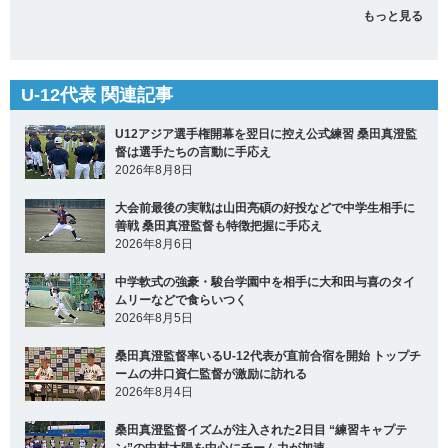
もっと見る
U-12代表 関連記事
U12アジア選手権開幕を翌日に控え公式練習 桑田真澄監
督は選手たちの言動に手応え
2026年8月8日
大会前最後の実戦は山田亮碩の好投などで中学生相手に
善戦 桑田真澄監督も特徴把握に手応え
2026年8月6日
中学軟式の強豪・駿台学園中を相手に大和田与喜のタイ
ムリーなどで食らいつく
2026年8月5日
桑田真澄監督率いるU-12代表が直前合宿を開始 トップチ
ームの井口資仁監督が激励に訪れる
2026年8月4日
桑田真澄監督イズムが注入された2日目 “練習キャプテ