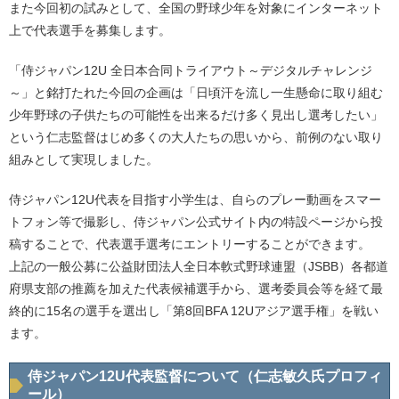
また今回初の試みとして、全国の野球少年を対象にインターネット
上で代表選手を募集します。
「侍ジャパン12U 全日本合同トライアウト～デジタルチャレンジ
～」と銘打たれた今回の企画は「日頃汗を流し一生懸命に取り組む
少年野球の子供たちの可能性を出来るだけ多く見出し選考したい」
という仁志監督はじめ多くの大人たちの思いから、前例のない取り
組みとして実現しました。
侍ジャパン12U代表を目指す小学生は、自らのプレー動画をスマー
トフォン等で撮影し、侍ジャパン公式サイト内の特設ページから投
稿することで、代表選手選考にエントリーすることができます。
上記の一般公募に公益財団法人全日本軟式野球連盟（JSBB）各都道
府県支部の推薦を加えた代表候補選手から、選考委員会等を経て最
終的に15名の選手を選出し「第8回BFA 12Uアジア選手権」を戦い
ます。
侍ジャパン12U代表監督について（仁志敏久氏プロフィ
ール）