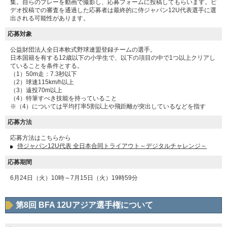
集。自らのプレーを動画で撮影し、応募フォームに投稿してもらいます。ビ
デオ投稿での審査を通過した応募者は最終的に侍ジャパン12U代表選手に選
出される可能性があります。
応募対象
公益財団法人全日本軟式野球連盟登録チームの選手。
日本国籍を有する12歳以下の小学生で、以下の項目の中で1つ以上クリアし
ていることを条件とする。
（1）50m走：7.3秒以下
（2）球速115km/h以上
（3）遠投70m以上
（4）特筆すべき技能を持っていること
※（4）については平均打率5割以上や飛距離が突出しているなどを指す
応募方法
応募方法はこちらから
侍ジャパン12U代表 全日本合同トライアウト～デジタルチャレンジ～
応募期間
6月24日（火）10時～7月15日（火）19時59分
第8回 BFA 12Uアジア選手権について