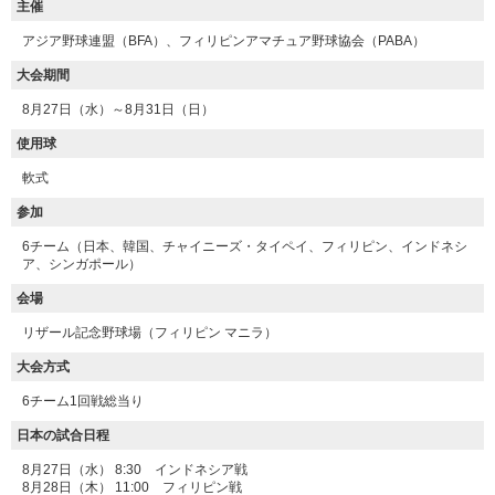
主催
アジア野球連盟（BFA）、フィリピンアマチュア野球協会（PABA）
大会期間
8月27日（水）～8月31日（日）
使用球
軟式
参加
6チーム（日本、韓国、チャイニーズ・タイペイ、フィリピン、インドネシ
ア、シンガポール）
会場
リザール記念野球場（フィリピン マニラ）
大会方式
6チーム1回戦総当り
日本の試合日程
8月27日（水） 8:30 インドネシア戦
8月28日（木） 11:00 フィリピン戦