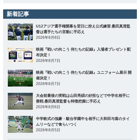
新着記事
U12アジア選手権開幕を翌日に控え公式練習 桑田真澄監
督は選手たちの言動に手応え
2026年8月8日
映画『戦いの向こう 侍たちの記録』入場者プレゼント配
布決定！
2026年8月7日
映画『戦いの向こう 侍たちの記録』ユニフォーム展示 開
催決定！
2026年8月7日
大会前最後の実戦は山田亮碩の好投などで中学生相手に
善戦 桑田真澄監督も特徴把握に手応え
2026年8月6日
中学軟式の強豪・駿台学園中を相手に大和田与喜のタイ
ムリーなどで食らいつく
2026年8月5日