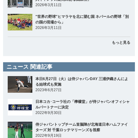
2026年3月11日
"世界の野球"ヒマラヤを北に望む国 ネパールの野球「別
の国の現場から」
2026年3月11日
もっと見る
ニュース 関連記事
本日6月27日（火）は侍ジャパンDAY 三浦伊織さんによ
る始球式も実施
2023年6月27日
日本コカ･コーラ社の「檸檬堂」が侍ジャパンオフィシャ
ルパートナーに決定
2022年9月30日
侍ジャパントップチーム首脳陣が北海道日本ハムファイ
ターズ 対 千葉ロッテマリーンズを視察
2022年9月19日