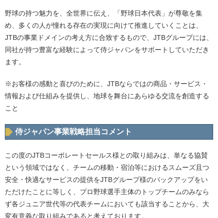
野球の持つ魅力を、全世界に伝え、「野球日本代表」が尊敬を集
め、多くの人が憧れる存在の実現に向けて推進していくことは、
JTBの事業ドメインの考え方に合致するもので、JTBグループには、
同社が持つ豊富な経験によって侍ジャパンをサポートしていただき
ます。
※お客様の感動と喜びのために、JTBならではの商品・サービス・
情報および仕組みを提供し、地球を舞台にあらゆる交流を創造する
こと
侍ジャパン事業戦略担当コメント
この度のJTBコーポレートセールス様との取り組みは、単なる協賛
という領域ではなく、チームの移動・宿泊等におけるスムーズ且つ
安全・快適なサービスの提供をJTBグループ様のバックアップをい
ただけたことに等しく、プロ野球選手主体のトップチームのみなら
ず各ジュニア世代等の代表チームにおいても該当することから、大
変有意義な取り組みであると考えております。