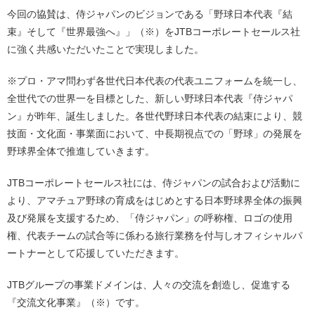
今回の協賛は、侍ジャパンのビジョンである「野球日本代表『結
束』そして『世界最強へ』」（※）をJTBコーポレートセールス社
に強く共感いただいたことで実現しました。
※プロ・アマ問わず各世代日本代表の代表ユニフォームを統一し、
全世代での世界一を目標とした、新しい野球日本代表『侍ジャパ
ン』が昨年、誕生しました。各世代野球日本代表の結束により、競
技面・文化面・事業面において、中長期視点での「野球」の発展を
野球界全体で推進していきます。
JTBコーポレートセールス社には、侍ジャパンの試合および活動に
より、アマチュア野球の育成をはじめとする日本野球界全体の振興
及び発展を支援するため、「侍ジャパン」の呼称権、ロゴの使用
権、代表チームの試合等に係わる旅行業務を付与しオフィシャルパ
ートナーとして応援していただきます。
JTBグループの事業ドメインは、人々の交流を創造し、促進する
『交流文化事業』（※）です。