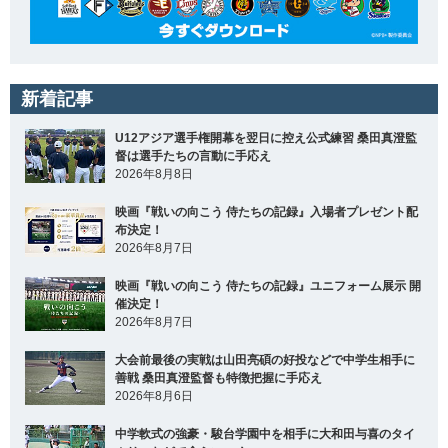
新着記事
U12アジア選手権開幕を翌日に控え公式練習 桑田真澄監
督は選手たちの言動に手応え
2026年8月8日
映画『戦いの向こう 侍たちの記録』入場者プレゼント配
布決定！
2026年8月7日
映画『戦いの向こう 侍たちの記録』ユニフォーム展示 開
催決定！
2026年8月7日
大会前最後の実戦は山田亮碩の好投などで中学生相手に
善戦 桑田真澄監督も特徴把握に手応え
2026年8月6日
中学軟式の強豪・駿台学園中を相手に大和田与喜のタイ