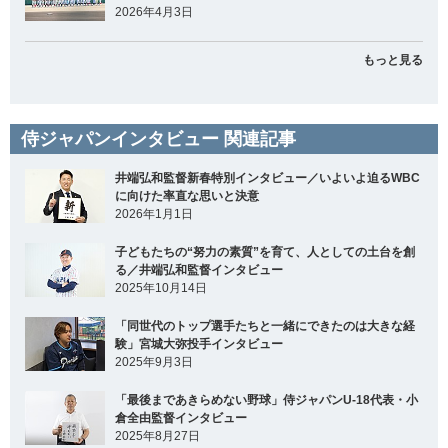
2026年4月3日
もっと見る
侍ジャパンインタビュー 関連記事
井端弘和監督新春特別インタビュー／いよいよ迫るWBC
に向けた率直な思いと決意
2026年1月1日
子どもたちの“努力の素質”を育て、人としての土台を創
る／井端弘和監督インタビュー
2025年10月14日
「同世代のトップ選手たちと一緒にできたのは大きな経
験」宮城大弥投手インタビュー
2025年9月3日
「最後まであきらめない野球」侍ジャパンU-18代表・小
倉全由監督インタビュー
2025年8月27日