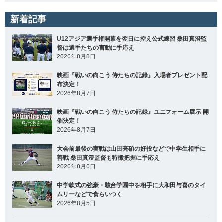
新着記事
U12アジア選手権開幕を翌日に控え公式練習 桑田真澄監
督は選手たちの言動に手応え
2026年8月8日
映画『戦いの向こう 侍たちの記録』入場者プレゼント配
布決定！
2026年8月7日
映画『戦いの向こう 侍たちの記録』ユニフォーム展示 開
催決定！
2026年8月7日
大会前最後の実戦は山田亮碩の好投などで中学生相手に
善戦 桑田真澄監督も特徴把握に手応え
2026年8月6日
中学軟式の強豪・駿台学園中を相手に大和田与喜のタイ
ムリーなどで食らいつく
2026年8月5日