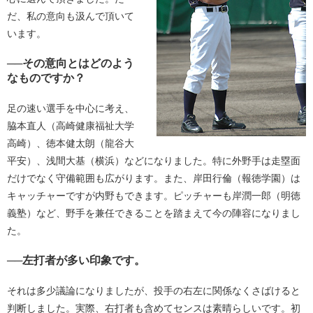
だ、私の意向も汲んで頂いて
います。
──その意向とはどのよう
なものですか？
足の速い選手を中心に考え、
脇本直人（高崎健康福祉大学
高崎）、徳本健太朗（龍谷大
平安）、浅間大基（横浜）などになりました。特に外野手は走塁面
だけでなく守備範囲も広がります。また、岸田行倫（報徳学園）は
キャッチャーですが内野もできます。ピッチャーも岸潤一郎（明徳
義塾）など、野手を兼任できることを踏まえて今の陣容になりまし
た。
──左打者が多い印象です。
それは多少議論になりましたが、投手の右左に関係なくさばけると
判断しました。実際、右打者も含めてセンスは素晴らしいです。初