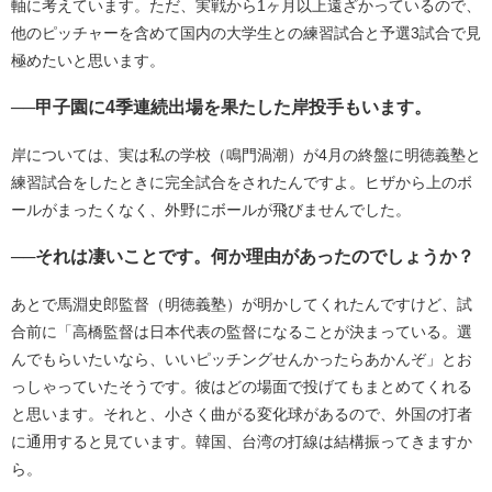
軸に考えています。ただ、実戦から1ヶ月以上遠ざかっているので、
他のピッチャーを含めて国内の大学生との練習試合と予選3試合で見
極めたいと思います。
──甲子園に4季連続出場を果たした岸投手もいます。
岸については、実は私の学校（鳴門渦潮）が4月の終盤に明徳義塾と
練習試合をしたときに完全試合をされたんですよ。ヒザから上のボ
ールがまったくなく、外野にボールが飛びませんでした。
──それは凄いことです。何か理由があったのでしょうか？
あとで馬淵史郎監督（明徳義塾）が明かしてくれたんですけど、試
合前に「高橋監督は日本代表の監督になることが決まっている。選
んでもらいたいなら、いいピッチングせんかったらあかんぞ」とお
っしゃっていたそうです。彼はどの場面で投げてもまとめてくれる
と思います。それと、小さく曲がる変化球があるので、外国の打者
に通用すると見ています。韓国、台湾の打線は結構振ってきますか
ら。