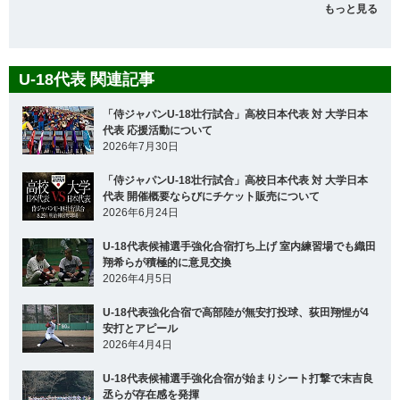
もっと見る
U-18代表 関連記事
「侍ジャパンU-18壮行試合」高校日本代表 対 大学日本
代表 応援活動について
2026年7月30日
「侍ジャパンU-18壮行試合」高校日本代表 対 大学日本
代表 開催概要ならびにチケット販売について
2026年6月24日
U-18代表候補選手強化合宿打ち上げ 室内練習場でも織田
翔希らが積極的に意見交換
2026年4月5日
U-18代表強化合宿で高部陸が無安打投球、荻田翔惺が4
安打とアピール
2026年4月4日
U-18代表候補選手強化合宿が始まりシート打撃で末吉良
丞らが存在感を発揮