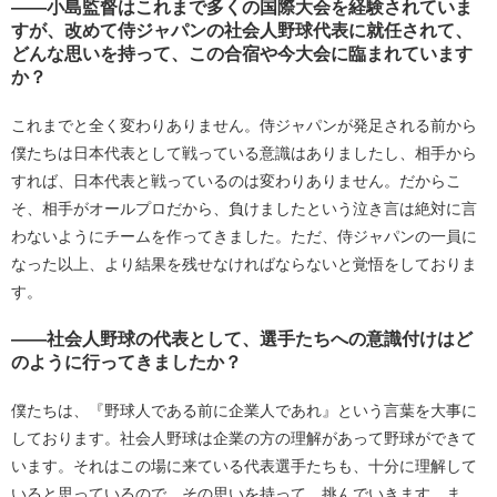
――小島監督はこれまで多くの国際大会を経験されていま
すが、改めて侍ジャパンの社会人野球代表に就任されて、
どんな思いを持って、この合宿や今大会に臨まれています
か？
これまでと全く変わりありません。侍ジャパンが発足される前から
僕たちは日本代表として戦っている意識はありましたし、相手から
すれば、日本代表と戦っているのは変わりありません。だからこ
そ、相手がオールプロだから、負けましたという泣き言は絶対に言
わないようにチームを作ってきました。ただ、侍ジャパンの一員に
なった以上、より結果を残せなければならないと覚悟をしておりま
す。
――社会人野球の代表として、選手たちへの意識付けはど
のように行ってきましたか？
僕たちは、『野球人である前に企業人であれ』という言葉を大事に
しております。社会人野球は企業の方の理解があって野球ができて
います。それはこの場に来ている代表選手たちも、十分に理解して
いると思っているので、その思いを持って、挑んでいきます。ま