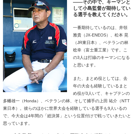
――その中で、キーマンと
して小島監督が期待してい
る選手を教えてください。
一番期待しているのは、井領
雅貴（JX-ENEOS）、松本 晃
（JR東日本）、ベテランの林
稔幸（富士重工業）です。こ
の3人は打線のキーマンになる
と思います。
また、まとめ役としては、去
年の大会も経験しているまと
め役が3人いて、キャプテンの
多幡雄一（Honda）、ベテランの林、そして捕手の上田 祐介（NTT
東日本）。彼らのほかに世界大会を経験している選手も9人いるの
で、今大会は4年間の「総決算」という位置付けで戦っていきたいと
思っています。