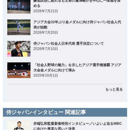
練習試合に敗れるも主将の逢澤崚介を中心に一体感を深
める
2026年7月21日
アジア大会32年ぶり金メダルに向け侍ジャパン社会人代
表が始動
2026年7月20日
侍ジャパン社会人日本代表 選手決定について
2026年7月10日
「社会人野球の魅力」を示したアジア選手権連覇 アジア
大会金メダルに向けて弾み
2025年10月1日
もっと見る
侍ジャパンインタビュー 関連記事
井端弘和監督新春特別インタビュー／いよいよ迫るWBC
に向けた率直な思いと決意