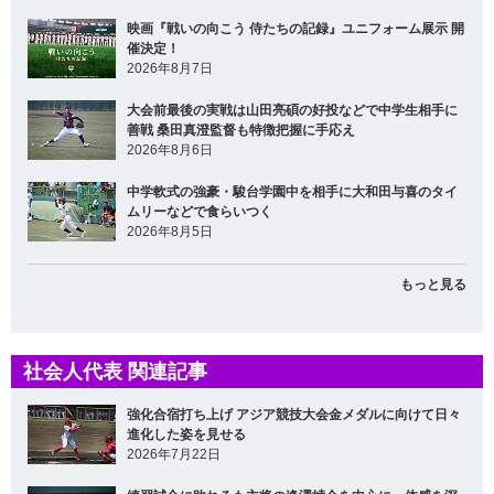
映画『戦いの向こう 侍たちの記録』ユニフォーム展示 開
催決定！
2026年8月7日
大会前最後の実戦は山田亮碩の好投などで中学生相手に
善戦 桑田真澄監督も特徴把握に手応え
2026年8月6日
中学軟式の強豪・駿台学園中を相手に大和田与喜のタイ
ムリーなどで食らいつく
2026年8月5日
もっと見る
社会人代表 関連記事
強化合宿打ち上げ アジア競技大会金メダルに向けて日々
進化した姿を見せる
2026年7月22日