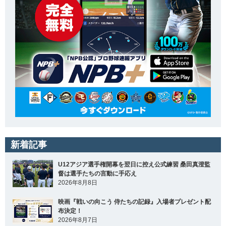
新着記事
U12アジア選手権開幕を翌日に控え公式練習 桑田真澄監
督は選手たちの言動に手応え
2026年8月8日
映画『戦いの向こう 侍たちの記録』入場者プレゼント配
布決定！
2026年8月7日