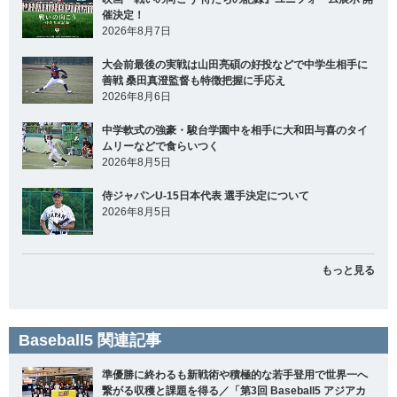
催決定！
2026年8月7日
大会前最後の実戦は山田亮碩の好投などで中学生相手に
善戦 桑田真澄監督も特徴把握に手応え
2026年8月6日
中学軟式の強豪・駿台学園中を相手に大和田与喜のタイ
ムリーなどで食らいつく
2026年8月5日
侍ジャパンU-15日本代表 選手決定について
2026年8月5日
もっと見る
Baseball5 関連記事
準優勝に終わるも新戦術や積極的な若手登用で世界一へ
繋がる収穫と課題を得る／「第3回 Baseball5 アジアカ