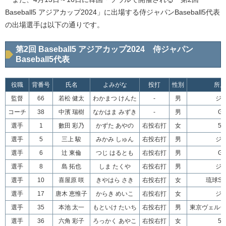
Baseball5 アジアカップ2024」に出場する侍ジャパンBaseball5代表
の出場選手は以下の通りです。
第2回 Baseball5 アジアカップ2024 侍ジャパン
Baseball5代表
役職
背番号
氏名
よみがな
投打
性別
所属
監督
66
若松 健太
わかまつ けんた
-
男
ジ
コーチ
38
中濱 瑞樹
なかはま みずき
-
男
GI
選手
1
數田 彩乃
かずた あやの
右投右打
女
5S
選手
5
三上 駿
みかみ しゅん
右投右打
男
ジ
選手
6
辻 東倫
つじ はるとも
右投右打
男
GI
選手
8
島 拓也
しま たくや
右投右打
男
ジ
選手
10
喜屋原 咲
きやはら さき
右投右打
女
琉球SE
選手
17
唐木 恵惟子
からき めいこ
右投右打
女
ジ
選手
35
本池 太一
もといけ たいち
右投右打
男
東京ヴェルデ
選手
36
六角 彩子
ろっかく あやこ
右投右打
女
5S