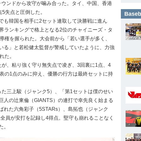
ープラウンドから攻守が噛み合った。タイ、中国、香港
点5失点と圧倒した。
Base
でも韓国を相手に2セット連取して決勝戦に進ん
世界ランキングで格上となる2位のチャイニーズ・タ
主導権を握られた。大会前から「若い選手が多く、
いる」と若松健太監督が警戒していたように、力強
れた。
が、粘り強く守り無失点で凌ぎ、3回裏に1点、4
回表の1点のみに抑え、優勝の行方は最終セットに持
た三上駿（ジャンク5）、「第1セットは僕のせい
人の辻東倫（GIANTS）の連打で幸先良く始まる
れた六角彩子（5STARs）、島拓也（ジャンク
メン全員が安打を記録し4得点。堅守も崩れることなく
た。