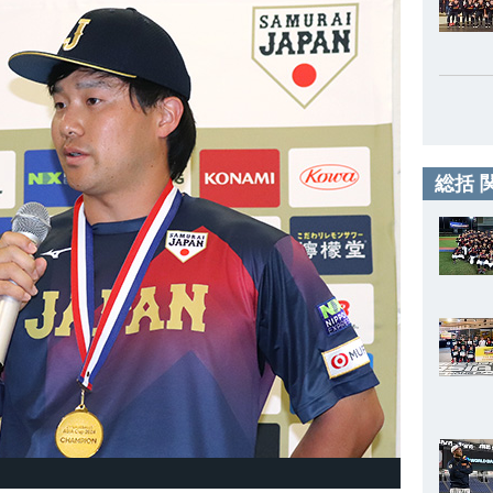
総括 
）