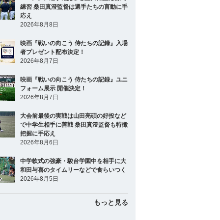
練習 桑田真澄監督は選手たちの言動に手
応え
2026年8月8日
映画『戦いの向こう 侍たちの記録』入場
者プレゼント配布決定！
2026年8月7日
映画『戦いの向こう 侍たちの記録』ユニ
フォーム展示 開催決定！
2026年8月7日
大会前最後の実戦は山田亮碩の好投など
で中学生相手に善戦 桑田真澄監督も特徴
把握に手応え
2026年8月6日
中学軟式の強豪・駿台学園中を相手に大
和田与喜のタイムリーなどで食らいつく
2026年8月5日
もっと見る