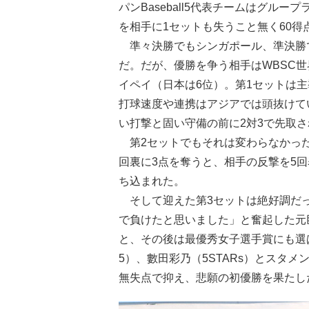
パンBaseball5代表チームはグル
を相手に1セットも失うこと無く60得
準々決勝でもシンガポール、準決勝
だ。だが、優勝を争う相手はWBSC
イペイ（日本は6位）。第1セットは
打球速度や連携はアジアでは頭抜けて
い打撃と固い守備の前に2対3で先取さ
第2セットでもそれは変わらなかった
回裏に3点を奪うと、相手の反撃を5
ち込まれた。
そして迎えた第3セットは絶好調だっ
で負けたと思いました」と奮起した元巨
と、その後は最優秀女子選手賞にも選ば
5）、數田彩乃（5STARs）とスタ
無失点で抑え、悲願の初優勝を果たし