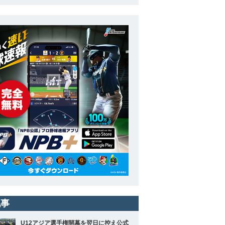
記事
U12アジア選手権開幕を翌日に控え公式