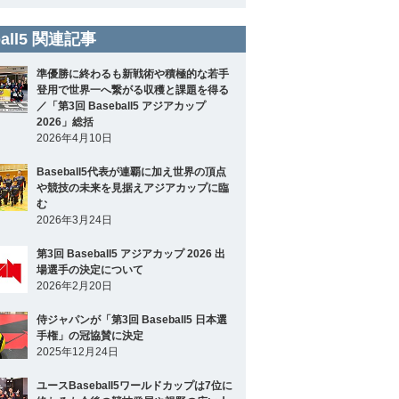
ball5 関連記事
準優勝に終わるも新戦術や積極的な若手
登用で世界一へ繋がる収穫と課題を得る
／「第3回 Baseball5 アジアカップ
2026」総括
2026年4月10日
Baseball5代表が連覇に加え世界の頂点
や競技の未来を見据えアジアカップに臨
む
2026年3月24日
第3回 Baseball5 アジアカップ 2026 出
場選手の決定について
2026年2月20日
侍ジャパンが「第3回 Baseball5 日本選
手権」の冠協賛に決定
2025年12月24日
ユースBaseball5ワールドカップは7位に