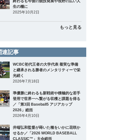
終わるも今後の競技発展や視野の広い人
生の糧に
2025年10月2日
もっと見る
関連記事
WCBC初代王者の大学代表 着実な準備
と継承される勝者のメンタリティーで栄
光続く
2026年7月18日
準優勝に終わるも新戦術や積極的な若手
登用で世界一へ繋がる収穫と課題を得る
／「第3回 Baseball5 アジアカップ
2026」総括
2026年4月10日
井端弘和監督が蒔いた種をいかに花咲か
せるか／「2026 WORLD BASEBALL
CLASSIC™」大会総括