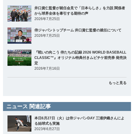
井口資仁監督が就任会見で「日本らしさ」を力説 関係者
から球界全体を牽引する期待の声
2026年7月25日
侍ジャパントップチーム 井口資仁監督の就任について
2026年7月25日
『戦いの向こう 侍たちの記録 2026 WORLD BASEBALL
CLASSIC™』オリジナル特典付きムビチケ前売券 発売決
定
2026年7月16日
もっと見る
ニュース 関連記事
本日6月27日（火）は侍ジャパンDAY 三浦伊織さんによ
る始球式も実施
2023年6月27日