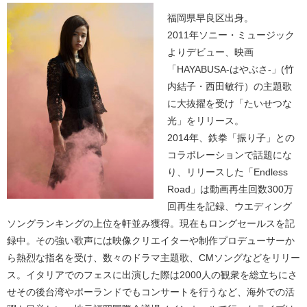
福岡県早良区出身。
2011年ソニー・ミュージック
よりデビュー、映画
「HAYABUSA-はやぶさ-」(竹
内結子・西田敏行）の主題歌
に大抜擢を受け「たいせつな
光」をリリース。
2014年、鉄拳「振り子」との
コラボレーションで話題にな
り、リリースした「Endless
Road」は動画再生回数300万
回再生を記録、ウエディング
ソングランキングの上位を軒並み獲得。現在もロングセールスを記
録中。その強い歌声には映像クリエイターや制作プロデューサーか
ら熱烈な指名を受け、数々のドラマ主題歌、CMソングなどをリリー
ス。イタリアでのフェスに出演した際は2000人の観衆を総立ちにさ
せその後台湾やポーランドでもコンサートを行うなど、海外での活