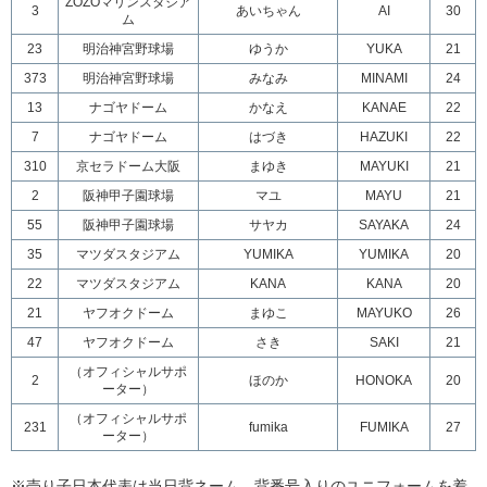
ZOZOマリンスタジア
3
あいちゃん
AI
30
ム
23
明治神宮野球場
ゆうか
YUKA
21
373
明治神宮野球場
みなみ
MINAMI
24
13
ナゴヤドーム
かなえ
KANAE
22
7
ナゴヤドーム
はづき
HAZUKI
22
310
京セラドーム大阪
まゆき
MAYUKI
21
2
阪神甲子園球場
マユ
MAYU
21
55
阪神甲子園球場
サヤカ
SAYAKA
24
35
マツダスタジアム
YUMIKA
YUMIKA
20
22
マツダスタジアム
KANA
KANA
20
21
ヤフオクドーム
まゆこ
MAYUKO
26
47
ヤフオクドーム
さき
SAKI
21
（オフィシャルサポ
2
ほのか
HONOKA
20
ーター）
（オフィシャルサポ
231
fumika
FUMIKA
27
ーター）
※売り子日本代表は当日背ネーム、背番号入りのユニフォームを着