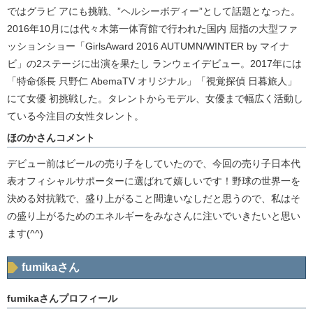
ではグラビ アにも挑戦、”ヘルシーボディー”として話題となった。
2016年10月には代々木第一体育館で行われた国内 屈指の大型ファ
ッションショー「GirlsAward 2016 AUTUMN/WINTER by マイナ
ビ」の2ステージに出演を果たし ランウェイデビュー。2017年には
「特命係長 只野仁 AbemaTV オリジナル」「視覚探偵 日暮旅人」
にて女優 初挑戦した。タレントからモデル、女優まで幅広く活動し
ている今注目の女性タレント。
ほのかさんコメント
デビュー前はビールの売り子をしていたので、今回の売り子日本代
表オフィシャルサポーターに選ばれて嬉しいです！野球の世界一を
決める対抗戦で、盛り上がること間違いなしだと思うので、私はそ
の盛り上がるためのエネルギーをみなさんに注いでいきたいと思い
ます(^^)
fumikaさん
fumikaさんプロフィール