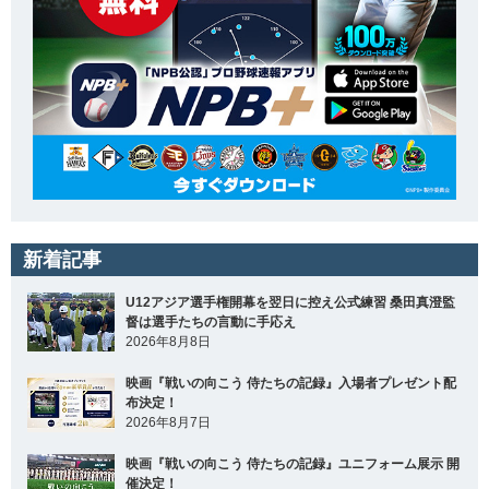
新着記事
U12アジア選手権開幕を翌日に控え公式練習 桑田真澄監
督は選手たちの言動に手応え
2026年8月8日
映画『戦いの向こう 侍たちの記録』入場者プレゼント配
布決定！
2026年8月7日
映画『戦いの向こう 侍たちの記録』ユニフォーム展示 開
催決定！