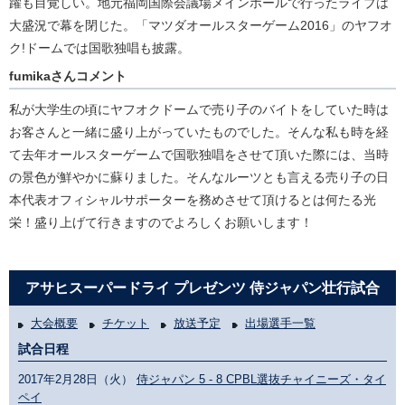
躍も目覚しい。地元福岡国際会議場メインホールで行ったライブは
大盛況で幕を閉じた。「マツダオールスターゲーム2016」のヤフオ
ク!ドームでは国歌独唱も披露。
fumikaさんコメント
私が大学生の頃にヤフオクドームで売り子のバイトをしていた時は
お客さんと一緒に盛り上がっていたものでした。そんな私も時を経
て去年オールスターゲームで国歌独唱をさせて頂いた際には、当時
の景色が鮮やかに蘇りました。そんなルーツとも言える売り子の日
本代表オフィシャルサポーターを務めさせて頂けるとは何たる光
栄！盛り上げて行きますのでよろしくお願いします！
アサヒスーパードライ プレゼンツ 侍ジャパン壮行試合
大会概要
チケット
放送予定
出場選手一覧
試合日程
2017年2月28日（火）
侍ジャパン 5 - 8 CPBL選抜チャイニーズ・タイ
ペイ