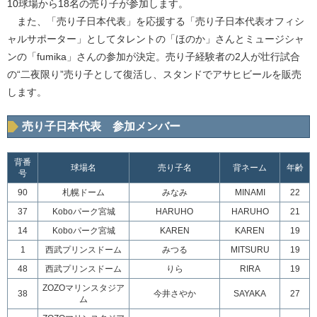
10球場から18名の売り子が参加します。
また、「売り子日本代表」を応援する「売り子日本代表オフィシ
ャルサポーター」としてタレントの「ほのか」さんとミュージシャ
ンの「fumika」さんの参加が決定。売り子経験者の2人が壮行試合
の“二夜限り”売り子として復活し、スタンドでアサヒビールを販売
します。
売り子日本代表 参加メンバー
背番
球場名
売り子名
背ネーム
年齢
号
90
札幌ドーム
みなみ
MINAMI
22
37
Koboパーク宮城
HARUHO
HARUHO
21
14
Koboパーク宮城
KAREN
KAREN
19
1
西武プリンスドーム
みつる
MITSURU
19
48
西武プリンスドーム
りら
RIRA
19
ZOZOマリンスタジア
38
今井さやか
SAYAKA
27
ム