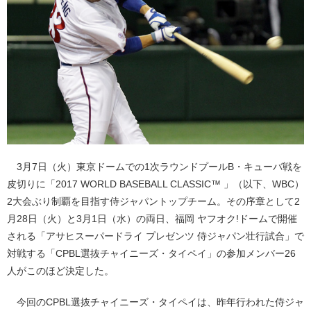
3月7日（火）東京ドームでの1次ラウンドプールB・キューバ戦を
皮切りに「2017 WORLD BASEBALL CLASSIC™ 」（以下、WBC）
2大会ぶり制覇を目指す侍ジャパントップチーム。その序章として2
月28日（火）と3月1日（水）の両日、福岡 ヤフオク!ドームで開催
される「アサヒスーパードライ プレゼンツ 侍ジャパン壮行試合」で
対戦する「CPBL選抜チャイニーズ・タイペイ」の参加メンバー26
人がこのほど決定した。
今回のCPBL選抜チャイニーズ・タイペイは、昨年行われた侍ジャ