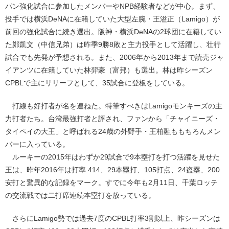
パン強化試合に参加したメンバーやNPB経験者などが中心。まず、
投手では横浜DeNAに在籍していた大型左腕・王溢正（Lamigo）が
前回の強化試合に続き選出。阪神・横浜DeNAの2球団に在籍してい
た鄭凱文（中信兄弟）は昨季9勝8敗と主力投手として活躍し、壮行
試合でも先発が予想される。また、2006年から2013年まで読売ジャ
イアンツに在籍していた林羿豪（富邦）も選出。林は昨シーズン
CPBLで主にリリーフとして、35試合に登板をしている。
打線も好打者が名を連ねた。特筆すべきはLamigoモンキーズの主
力打者たち。台湾最強打者と評され、ファンから「チャイニーズ・
タイペイの大王」と呼ばれる24歳の外野手・王柏融ももちろんメン
バーに入っている。
ルーキーの2015年はわずか29試合で9本塁打を打つ活躍を見せた
王は、昨年2016年は打率.414、29本塁打、105打点、24盗塁、200
安打と驚異的な記録をマーク。すでに今年も2月11日、千葉ロッテ
の交流戦では二打席連続本塁打を放っている。
さらにLamigo勢では過去7度のCPBL打率3割以上、昨シーズンは