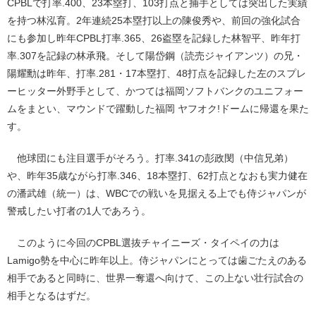
CPBLで打率.400、23本塁打、103打点と捕手としては突出した実績
を持つ林泓育。2年連続25本塁打以上の陳俊秀や、前回の強化試合
にも参加し昨年CPBL打率.365、26盗塁を記録した林智平、昨年打
率.307を記録の林承飛。そして陽岱鋼（読売ジャイアンツ）の兄・
陽耀勳は昨年、打率.281・17本塁打、48打点を記録した左のスプレ
ーヒッター外野手として、かつては福岡ソフトバンクのユニフォー
ムをまとい、マウンドで躍動した福岡 ヤフオク!ドームに帰還を果た
す。
他球団にも注目選手がそろう。打率.341の彭政閔（中信兄弟）
や、昨年35歳ながら打率.346、18本塁打、62打点となおも実力健在
の潘武雄（統一）は、WBCでの戦いを見据える上でも侍ジャパンが
警戒したい打者の1人であろう。
このように今回のCPBL選抜チャイニーズ・タイペイの力は
Lamigo勢を中心に昨年以上。侍ジャパンにとっては歯ごたえのある
相手であると同時に、世界一奪還へ向けて、この上ない壮行試合の
相手となるはずだ。