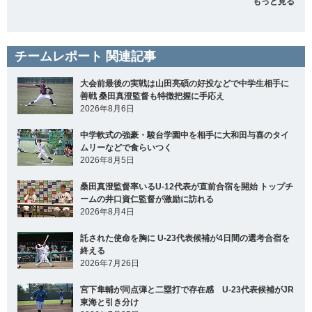
もっと見る
チームレポート 関連記事
大会前最後の実戦は山田亮碩の好投などで中学生相手に
善戦 桑田真澄監督も特徴把握に手応え
2026年8月6日
中学軟式の強豪・駿台学園中を相手に大和田与喜のタイ
ムリーなどで食らいつく
2026年8月5日
桑田真澄監督率いるU-12代表が直前合宿を開始 トップチ
ームの井口資仁監督が激励に訪れる
2026年8月4日
託された使命を胸に U-23代表候補が4日間の選考合宿を
終える
2026年7月26日
宮下隼輔が同点弾と二塁打で存在感 U-23代表候補がJR
東海と引き分け