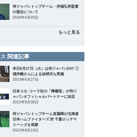
侍ジャパントップチーム・井端弘和監督
の退任について
2026年4月20日
もっと見る
ス 関連記事
本日6月27日（火）は侍ジャパンDAY 三
浦伊織さんによる始球式も実施
2023年6月27日
日本コカ･コーラ社の「檸檬堂」が侍ジ
ャパンオフィシャルパートナーに決定
2022年9月30日
侍ジャパントップチーム首脳陣が北海道
日本ハムファイターズ 対 千葉ロッテマ
リーンズを視察
2022年9月19日