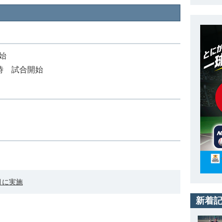
始
3時 試合開始
月に実施
新着