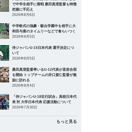
で中学生相手に善戦 桑田真澄監督も特徴
把握に手応え
2026年8月6日
中学軟式の強豪・駿台学園中を相手に大
和田与喜のタイムリーなどで食らいつく
2026年8月5日
侍ジャパンU-15日本代表 選手決定につ
いて
2026年8月5日
桑田真澄監督率いるU-12代表が直前合宿
を開始 トップチームの井口資仁監督が激
励に訪れる
2026年8月4日
「侍ジャパンU-18壮行試合」高校日本代
表 対 大学日本代表 応援活動について
2026年7月30日
もっと見る