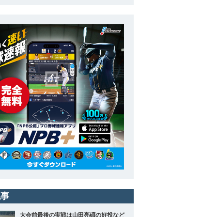
記事
大会前最後の実戦は山田亮碩の好投など