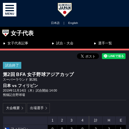
日本語
｜
English
女子代表
女子代表記事
試合・大会
選手一覧
試合終了
第2回 BFA 女子野球アジアカップ
スーパーラウンド 第2戦
日本 vs フィリピン
2019年11月14日（木）試合開始 14:00
熊猫記念野球場
大会概要
出場選手
1
2
3
4
計
H
E