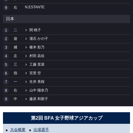
N.ESTANTE
右
9
日本
二
関 桃子
1
遊
瀧石 かの子
2
捕
榎本 彩乃
3
左
村田 凪佐
4
三
工藤 里菜
5
指
宮里 空
6
一
生井 美桜
7
右
山中 陽奈乃
8
中
藤原 和那子
9
第2回 BFA 女子野球アジアカップ
大会概要
出場選手