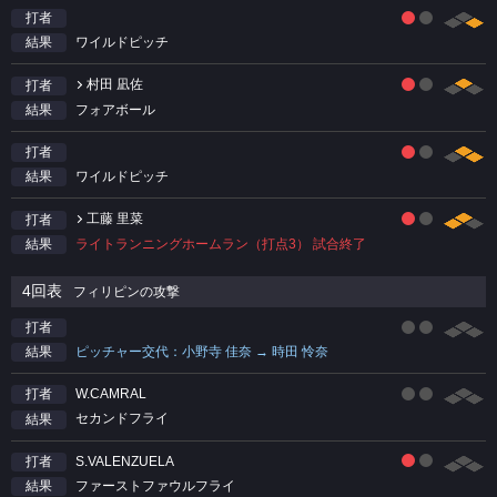
打者
ワイルドピッチ
結果
村田 凪佐
打者
フォアボール
結果
打者
ワイルドピッチ
結果
工藤 里菜
打者
ライトランニングホームラン（打点3） 試合終了
結果
4回表
フィリピンの攻撃
打者
ピッチャー交代：小野寺 佳奈 → 時田 怜奈
結果
W.CAMRAL
打者
セカンドフライ
結果
S.VALENZUELA
打者
ファーストファウルフライ
結果