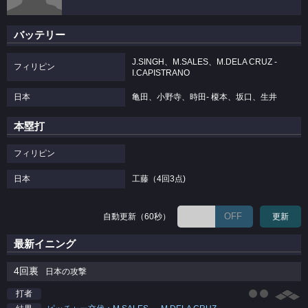
バッテリー
J.SINGH、M.SALES、M.DELA CRUZ -
フィリピン
I.CAPISTRANO
日本
亀田、小野寺、時田- 榎本、坂口、生井
本塁打
フィリピン
日本
工藤（4回3点)
OFF
自動更新（60秒）
更新
最新イニング
4回裏
日本の攻撃
打者