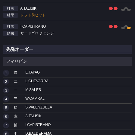
A.TALISIK
打者
レフト前ヒット
結果
I.CAPISTRANO
打者
サードゴロ チェンジ
結果
先発オーダー
フィリピン
E.TAYAG
遊
1
L.GUEVARRA
二
2
M.SALES
一
3
W.CAMRAL
三
4
S.VALENZUELA
指
5
A.TALISIK
左
6
I.CAPISTRANO
捕
7
D.BALDERAMA
中
8