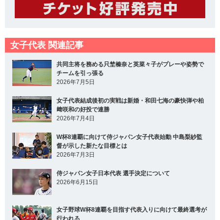
女子代表 関連記事
共同主将を務める只埜榛奈と英菜々子がプレーや姿勢で
チームを引っ張る
2026年7月5日
女子代表結成後初の実戦は新婚・和田七海の豪快弾や柏
﨑咲和の好投で連勝
2026年7月4日
W杯8連覇に向けて侍ジャパン女子代表始動 中島梨紗監
督が示した新たな目標とは
2026年7月3日
侍ジャパン女子日本代表 選手決定について
2026年6月15日
女子野球W杯8連覇を目指す代表入りに向けて最終選考が
行われる