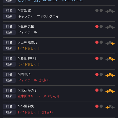
ピッチャー交代：M.SALES → M.DELA CRUZ
結果
宮里 空
打者
キャッチャーファウルフライ
結果
生井 美桜
打者
フォアボール
結果
山中 陽奈乃
打者
レフト前ヒット
結果
藤原 和那子
打者
ライト前ヒット
結果
関 桃子
打者
フォアボール（打点1）
結果
瀧石 かの子
打者
左中間スリーベース（打点3）
結果
小櫃 莉央
打者
レフト前ヒット（打点1）
結果