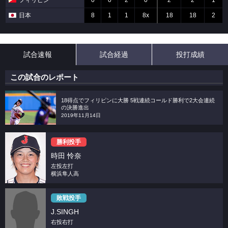
フィリピン
0
0
2
0
2
2
1
日本
8
1
1
8x
18
18
2
試合速報
試合経過
投打成績
この試合のレポート
18得点でフィリピンに大勝 5戦連続コールド勝利で2大会連続
の決勝進出
2019年11月14日
勝利投手
時田 怜奈
左投左打
横浜隼人高
敗戦投手
J.SINGH
右投右打