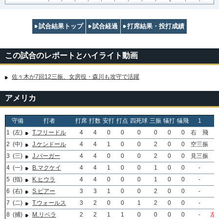
試合結果トップ
試合経過
打席結果・投打成績
この試合のレポートとハイライト動画
佐々木が7回12三振、女房役・森川も攻守で活躍
アメリカ
守備
打者
打席
打数
安打
打点
四死球
三振
犠打
犠飛
1
1
(左)
T.フリードル
4
4
0
0
0
0
0
0
右 飛
2
(中)
J.ケンドール
4
4
1
0
0
2
0
0
空三振
3
(三)
J.バーガー
4
4
0
0
0
2
0
0
見三振
4
(一)
B.マクケイ
4
4
1
0
0
1
0
0
-
5
(指)
K.ヒウラ
4
4
0
0
0
1
0
0
-
6
(右)
S.ビアー
3
3
1
0
0
2
0
0
-
7
(二)
T.ウォールス
3
2
0
0
1
2
0
0
-
8
(捕)
M.リベラ
2
2
1
1
0
0
0
0
-
左安