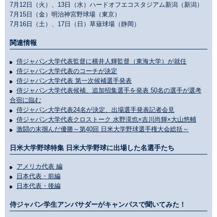
7月12日（火）、13日（水）ハードオフエコスタジアム新潟（新潟）
7月15日（金）明治神宮野球場（東京）
7月16日（土）、17日（日）草薙球場（静岡）
関連情報
侍ジャパン大学代表監督に横井人輝監督（東海大学）が就任
侍ジャパン大学代表のコーチが決定
侍ジャパン大学代表 第一次候補選手発表
侍ジャパン大学代表候補、追加招集選手を発表 50名の選手が選考
合宿に臨む
侍ジャパン大学代表24名が決定、出場選手発表記者会見
侍ジャパン大学代表クロストーク 水野滉也×吉川尚輝×大山悠輔
激闘の末掴んだ優勝～第40回 日米大学野球選手権大会総括～
日米大学野球特集 日米大学野球に出場した名選手たち
アメリカ代表 編
日本代表・前編
日本代表・後編
侍ジャパン学生アンバサダーがキャンパスで聞いてみた！