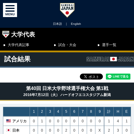
日本語
｜
English
大学代表
大学代表記事
試合・大会
選手一覧
試合結果
第40回 日米大学野球選手権大会 第1戦
2016年7月12日（火） ハードオフエコスタジアム新潟
1
2
3
4
5
6
7
8
9
計
H
E
アメリカ
0
1
0
0
0
0
0
0
0
1
4
1
日本
0
0
0
0
2
0
0
0
X
2
3
0