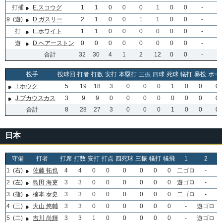
打捕
E.スコウグ
1
1
0
0
0
1
0
0
-
9
(遊)
D.ガスリー
2
1
0
0
1
1
0
0
-
打
E.ホワイト
1
1
0
0
0
0
0
0
-
遊
D.ヘアーストン
0
0
0
0
0
0
0
0
-
合計
32
30
4
1
2
12
0
0
-
投手
投球回
打者
打数
安打
本塁打
三振
四球
死球
犠打
暴投
ボー
T.ホウク
5
19
18
3
0
0
0
1
0
0
0
J.ブカウスカス
3
9
9
0
0
0
0
0
0
0
0
合計
8
28
27
3
0
0
0
1
0
0
0
日本
守備
打者
打席
打数
安打
打点
四死球
三振
犠打
犠飛
1
2
1
(右)
佐藤 拓也
4
4
0
0
0
0
0
0
二ゴロ
-
2
(左)
島田 海吏
3
3
0
0
0
0
0
0
遊ゴロ
-
3
(指)
楠本 泰史
3
3
0
0
0
0
0
0
二ゴロ
-
4
(三)
大山 悠輔
3
3
0
0
0
0
0
0
-
遊ゴロ
5
(二)
吉川 尚輝
3
3
1
0
0
0
0
0
-
遊ゴロ