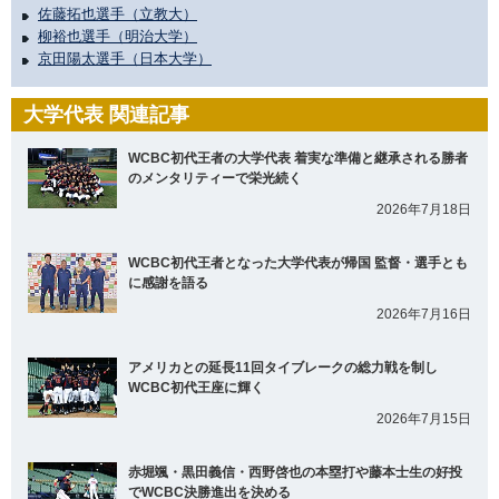
佐藤拓也選手（立教大）
柳裕也選手（明治大学）
京田陽太選手（日本大学）
大学代表 関連記事
WCBC初代王者の大学代表 着実な準備と継承される勝者
のメンタリティーで栄光続く
2026年7月18日
WCBC初代王者となった大学代表が帰国 監督・選手とも
に感謝を語る
2026年7月16日
アメリカとの延長11回タイブレークの総力戦を制し
WCBC初代王座に輝く
2026年7月15日
赤堀颯・黒田義信・西野啓也の本塁打や藤本士生の好投
でWCBC決勝進出を決める