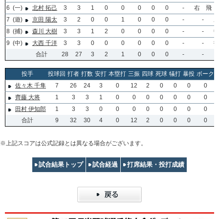
6
(一)
北村 拓己
3
3
1
0
0
0
0
0
-
右 飛
7
(遊)
京田 陽太
3
2
0
0
1
0
0
0
-
-
8
(捕)
森川 大樹
3
3
1
2
0
0
0
0
-
-
9
(中)
大西 千洋
3
3
0
0
0
0
0
0
-
-
合計
28
27
3
2
1
0
0
0
-
-
投手
投球回
打者
打数
安打
本塁打
三振
四球
死球
犠打
暴投
ボーク
佐々木 千隼
7
26
24
3
0
12
2
0
0
0
0
齊藤 大将
1
3
3
1
0
0
0
0
0
0
0
田村 伊知郎
1
3
3
0
0
0
0
0
0
0
0
合計
9
32
30
4
0
12
2
0
0
0
0
※上記スコアは公式記録とは異なる場合がございます。
試合結果トップ
試合経過
打席結果・投打成績