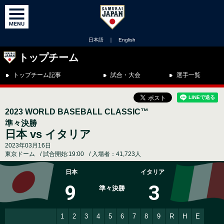
日本語
｜
English
トップチーム
トップチーム記事
試合・大会
選手一覧
2023 WORLD BASEBALL CLASSIC™
準々決勝
日本 vs イタリア
2023年03月16日
東京ドーム
試合開始:19:00
入場者：41,723人
日本
イタリア
9
3
準々決勝
1
2
3
4
5
6
7
8
9
R
H
E