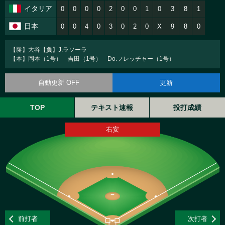
イタリア
0
0
0
0
2
0
0
1
0
3
8
1
日本
0
0
4
0
3
0
2
0
X
9
8
0
【勝】大谷【負】J.ラソーラ
【本】岡本（1号） 吉田（1号） Do.フレッチャー（1号）
自動更新 OFF
更新
TOP
テキスト速報
投打成績