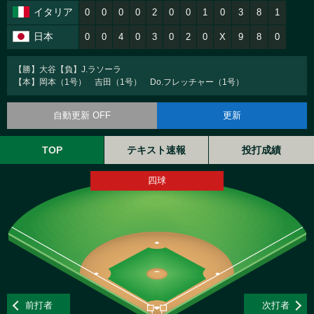
イタリア
0
0
0
0
2
0
0
1
0
3
8
1
日本
0
0
4
0
3
0
2
0
X
9
8
0
【勝】大谷【負】J.ラソーラ
【本】岡本（1号） 吉田（1号） Do.フレッチャー（1号）
自動更新 OFF
更新
TOP
テキスト速報
投打成績