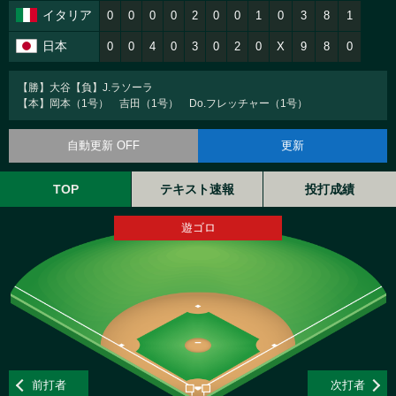
イタリア
0
0
0
0
2
0
0
1
0
3
8
1
日本
0
0
4
0
3
0
2
0
X
9
8
0
【勝】大谷【負】J.ラソーラ
【本】岡本（1号） 吉田（1号） Do.フレッチャー（1号）
自動更新 OFF
更新
TOP
テキスト速報
投打成績