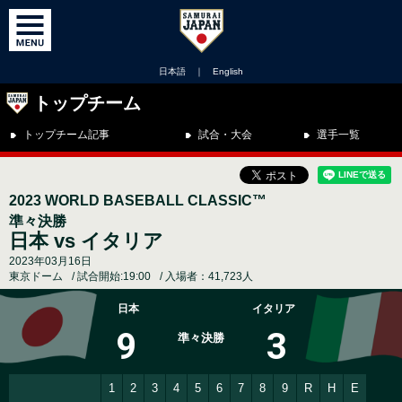
日本語
｜
English
トップチーム
トップチーム記事
試合・大会
選手一覧
2023 WORLD BASEBALL CLASSIC™
準々決勝
日本 vs イタリア
2023年03月16日
東京ドーム
試合開始:19:00
入場者：41,723人
日本
イタリア
9
3
準々決勝
1
2
3
4
5
6
7
8
9
R
H
E