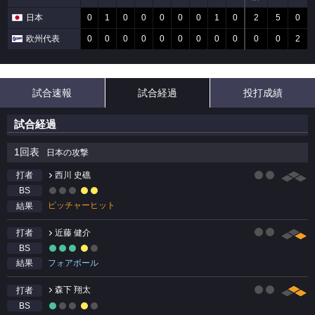
日本
0
1
0
0
0
0
0
1
0
2
5
0
欧州代表
0
0
0
0
0
0
0
0
0
0
0
2
試合速報
試合経過
投打成績
試合経過
1回表
日本の攻撃
西川 史礁
打者
BS
ピッチャーヒット
結果
近藤 健介
打者
BS
フォアボール
結果
森下 翔太
打者
BS