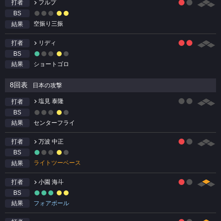
フルプ
打者
BS
空振り三振
結果
リディ
打者
BS
ショートゴロ
結果
8回表
日本の攻撃
塩見 泰隆
打者
BS
センターフライ
結果
万波 中正
打者
BS
ライトツーベース
結果
小園 海斗
打者
BS
フォアボール
結果