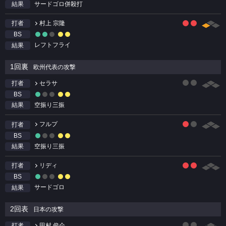
サードゴロ併殺打
結果
村上 宗隆
打者
BS
レフトフライ
結果
1回裏
欧州代表の攻撃
セラサ
打者
BS
空振り三振
結果
フルプ
打者
BS
空振り三振
結果
リディ
打者
BS
サードゴロ
結果
2回表
日本の攻撃
田村 俊介
打者