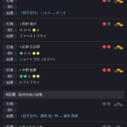
打者
BS
（投手交代） バエス → ボッキ
結果
田村 俊介
打者
BS
ファーストフライ
結果
紅林 弘太郎
打者
BS
ショートゴロ（エラー）
結果
中野 拓夢
打者
BS
レフトフライ
結果
8回裏
欧州代表の攻撃
打者
BS
（投手交代） 隅田 知一郎 → 種市 篤暉
結果
チェルベンカ
打者