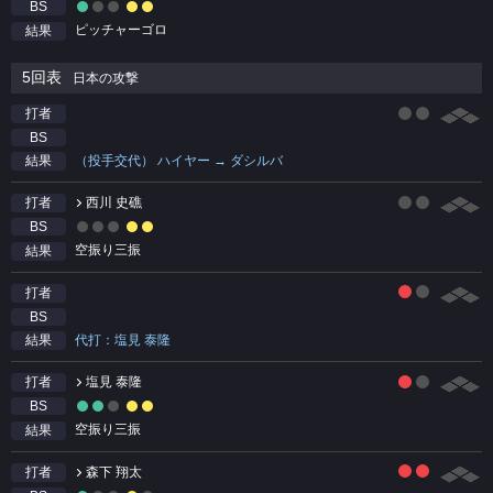
BS
ピッチャーゴロ
結果
5回表
日本の攻撃
打者
BS
（投手交代） ハイヤー → ダシルバ
結果
西川 史礁
打者
BS
空振り三振
結果
打者
BS
代打：塩見 泰隆
結果
塩見 泰隆
打者
BS
空振り三振
結果
森下 翔太
打者