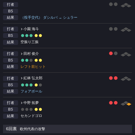
打者
BS
（投手交代） ダシルバ → シュラー
結果
小園 海斗
打者
BS
空振り三振
結果
田村 俊介
打者
BS
レフト前ヒット
結果
紅林 弘太郎
打者
BS
フォアボール
結果
中野 拓夢
打者
BS
セカンドゴロ
結果
6回裏
欧州代表の攻撃