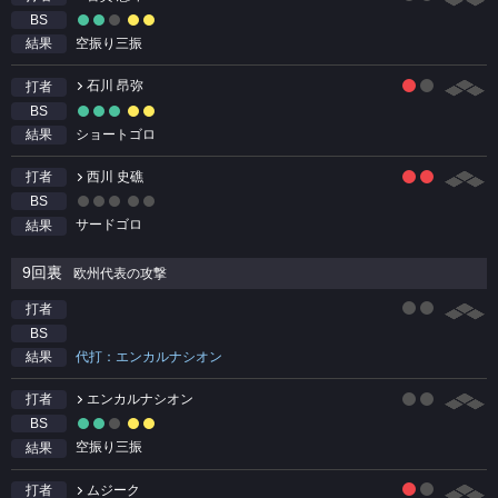
BS
空振り三振
結果
石川 昂弥
打者
BS
ショートゴロ
結果
西川 史礁
打者
BS
サードゴロ
結果
9回裏
欧州代表の攻撃
打者
BS
代打：エンカルナシオン
結果
エンカルナシオン
打者
BS
空振り三振
結果
ムジーク
打者