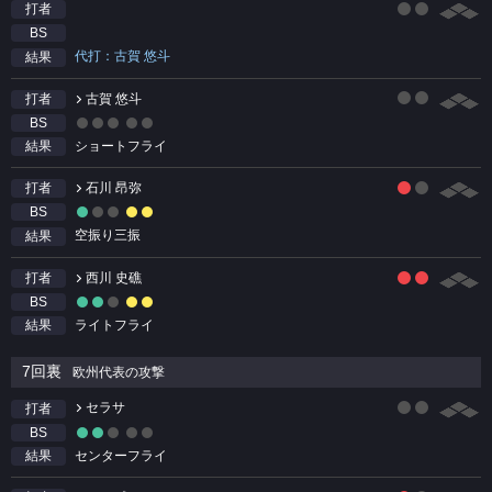
打者
BS
代打：古賀 悠斗
結果
古賀 悠斗
打者
BS
ショートフライ
結果
石川 昂弥
打者
BS
空振り三振
結果
西川 史礁
打者
BS
ライトフライ
結果
7回裏
欧州代表の攻撃
セラサ
打者
BS
センターフライ
結果