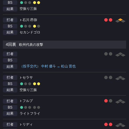
BS
空振り三振
結果
石川 昂弥
打者
BS
セカンドゴロ
結果
4回裏
欧州代表の攻撃
打者
BS
（投手交代） 中村 優斗 → 松山 晋也
結果
セラサ
打者
BS
空振り三振
結果
フルプ
打者
BS
ライトフライ
結果
リディ
打者