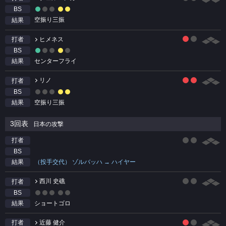
BS
空振り三振
結果
ヒメネス
打者
BS
センターフライ
結果
リノ
打者
BS
空振り三振
結果
3回表
日本の攻撃
打者
BS
（投手交代） ゾルバッハ → ハイヤー
結果
西川 史礁
打者
BS
ショートゴロ
結果
近藤 健介
打者