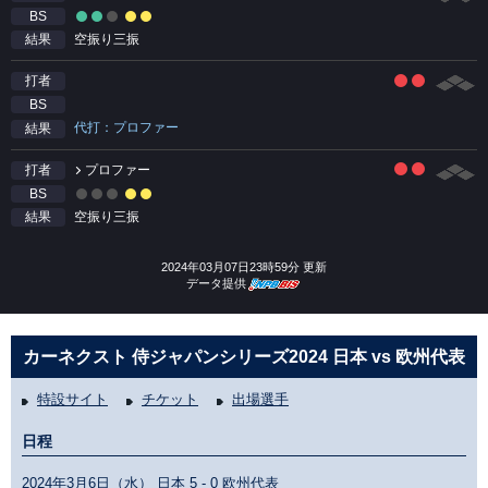
BS
空振り三振
結果
打者
BS
代打：プロファー
結果
プロファー
打者
BS
空振り三振
結果
2024年03月07日23時59分 更新
データ提供
カーネクスト 侍ジャパンシリーズ2024 日本 vs 欧州代表
特設サイト
チケット
出場選手
日程
2024年3月6日（水） 日本
5 - 0
欧州代表