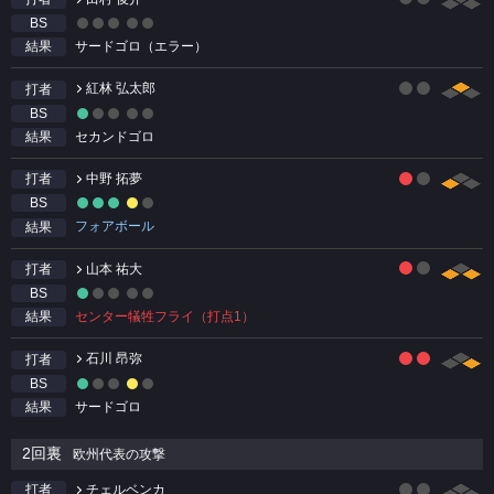
BS
サードゴロ（エラー）
結果
紅林 弘太郎
打者
BS
セカンドゴロ
結果
中野 拓夢
打者
BS
フォアボール
結果
山本 祐大
打者
BS
センター犠牲フライ（打点1）
結果
石川 昂弥
打者
BS
サードゴロ
結果
2回裏
欧州代表の攻撃
チェルベンカ
打者