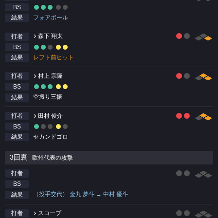
BS
フォアボール
結果
森下 翔太
打者
BS
レフト前ヒット
結果
村上 宗隆
打者
BS
空振り三振
結果
田村 俊介
打者
BS
セカンドゴロ
結果
3回裏
欧州代表の攻撃
打者
BS
（投手交代） 金丸 夢斗 → 中村 優斗
結果
スコープ
打者