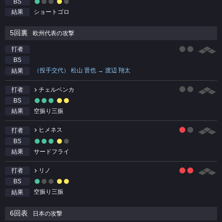
BS
ショートゴロ
結果
5回裏
欧州代表の攻撃
打者
BS
（投手交代） 松山 晋也 → 渡辺 翔太
結果
チェルベンカ
打者
BS
空振り三振
結果
ヒメネス
打者
BS
サードフライ
結果
リノ
打者
BS
空振り三振
結果
6回表
日本の攻撃