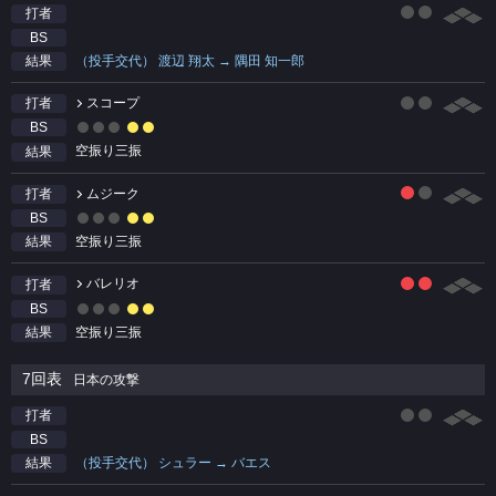
打者
BS
（投手交代） 渡辺 翔太 → 隅田 知一郎
結果
スコープ
打者
BS
空振り三振
結果
ムジーク
打者
BS
空振り三振
結果
バレリオ
打者
BS
空振り三振
結果
7回表
日本の攻撃
打者
BS
（投手交代） シュラー → バエス
結果