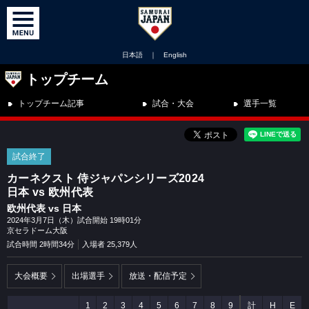
日本語
｜
English
トップチーム
トップチーム記事
試合・大会
選手一覧
試合終了
カーネクスト 侍ジャパンシリーズ2024
日本 vs 欧州代表
欧州代表 vs 日本
2024年3月7日（木）試合開始 19時01分
京セラドーム大阪
試合時間 2時間34分
入場者 25,379人
大会概要
出場選手
放送・配信予定
1
2
3
4
5
6
7
8
9
計
H
E