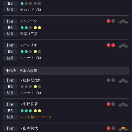
BS
セカンドゴロ
結果
ムジーク
打者
BS
空振り三振
結果
バレリオ
打者
BS
ショートゴロ
結果
4回表
日本の攻撃
紅林 弘太郎
打者
BS
ショートゴロ
結果
中野 拓夢
打者
BS
レフト線ツーベース
結果
山本 祐大
打者