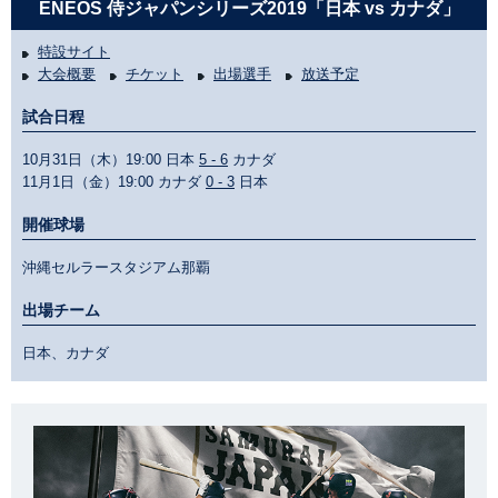
ENEOS 侍ジャパンシリーズ2019「日本 vs カナダ」
特設サイト
大会概要
チケット
出場選手
放送予定
試合日程
10月31日（木）19:00 日本
5 - 6
カナダ
11月1日（金）19:00 カナダ
0 - 3
日本
開催球場
沖縄セルラースタジアム那覇
出場チーム
日本、カナダ