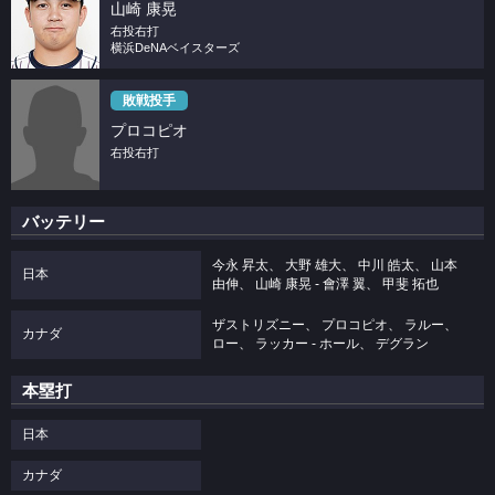
山崎 康晃
右投右打
横浜DeNAベイスターズ
敗戦投手
プロコピオ
右投右打
バッテリー
今永 昇太、 大野 雄大、 中川 皓太、 山本
日本
由伸、 山崎 康晃 ‐ 會澤 翼、 甲斐 拓也
ザストリズニー、 プロコピオ、 ラルー、
カナダ
ロー、 ラッカー ‐ ホール、 デグラン
本塁打
日本
カナダ