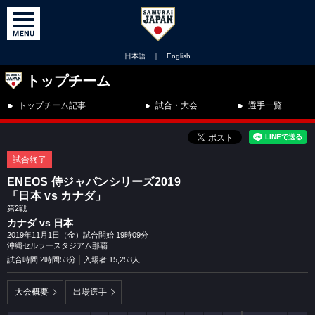
日本語
｜
English
トップチーム
トップチーム記事
試合・大会
選手一覧
試合終了
ENEOS 侍ジャパンシリーズ2019
「日本 vs カナダ」
第2戦
カナダ vs 日本
2019年11月1日（金）試合開始 19時09分
沖縄セルラースタジアム那覇
試合時間 2時間53分
入場者 15,253人
大会概要
出場選手