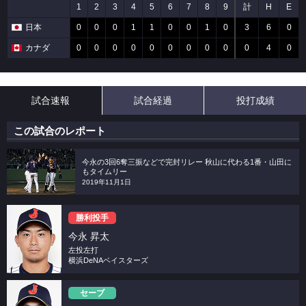
1
2
3
4
5
6
7
8
9
計
H
E
日本
0
0
0
1
1
0
0
1
0
3
6
0
カナダ
0
0
0
0
0
0
0
0
0
0
4
0
試合速報
試合経過
投打成績
この試合のレポート
今永の3回6奪三振などで完封リレー 秋山に代わる1番・山田に
もタイムリー
2019年11月1日
勝利投手
今永 昇太
左投左打
横浜DeNAベイスターズ
セーブ