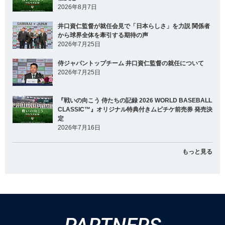
2026年8月7日
井口資仁監督が就任会見で「日本らしさ」を力説 関係者
から球界全体を牽引する期待の声
2026年7月25日
侍ジャパントップチーム 井口資仁監督の就任について
2026年7月25日
『戦いの向こう 侍たちの記録 2026 WORLD BASEBALL
CLASSIC™』オリジナル特典付きムビチケ前売券 発売決
定
2026年7月16日
もっと見る