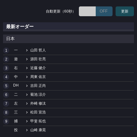
OFF
自動更新（60秒）
更新
最新オーダー
日本
一
山田 哲人
1
遊
源田 壮亮
2
右
近藤 健介
3
中
周東 佑京
4
DH
吉田 正尚
5
二
菊池 涼介
6
左
外崎 修汰
7
三
松田 宣浩
8
捕
甲斐 拓也
9
投
山崎 康晃