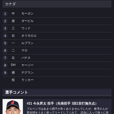
カナダ
中
モーガン
1
遊
ダービル
2
三
ウッド
3
右
オリモロエ
4
一
ルブラン
5
二
マロ
6
左
パナス
7
DH
ヤージー
8
捕
デグラン
9
投
ラッカー
選手コメント
#21 今永昇太 投手（先発投手 3回1安打無失点）
ブルペンではあまり調子が良くありませんでしたが、會澤さんが
変化球をうまく使ってリードしてくれて、 試合に入って徐々に良