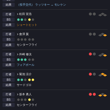
（投手交代） ラッツキー → モレケン
結果
松田 宣浩
打者
BS
ショートヒット
結果
會澤 翼
打者
BS
センターフライ
結果
外崎 修汰
打者
BS
フォアボール
結果
菊池 涼介
打者
BS
サードゴロ
結果
坂本 勇人
打者
BS
センターフライ
結果