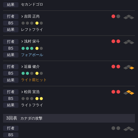
セカンドゴロ
結果
吉田 正尚
打者
BS
レフトフライ
結果
浅村 栄斗
打者
BS
フォアボール
結果
近藤 健介
打者
BS
ライト前ヒット
結果
松田 宣浩
打者
BS
ライトフライ
結果
3回表
カナダの攻撃
打者
BS