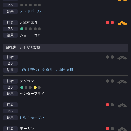
BS
デッドボール
結果
浅村 栄斗
打者
BS
ショートゴロ
結果
6回表
カナダの攻撃
打者
BS
（投手交代） 高橋 礼 → 山岡 泰輔
結果
デグラン
打者
BS
センターフライ
結果
打者
BS
代打：モーガン
結果
モーガン
打者