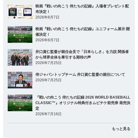
映画『戦いの向こう 侍たちの記録』入場者プレゼント配
布決定！
2026年8月7日
映画『戦いの向こう 侍たちの記録』ユニフォーム展示 開
催決定！
2026年8月7日
井口資仁監督が就任会見で「日本らしさ」を力説 関係者
から球界全体を牽引する期待の声
2026年7月25日
侍ジャパントップチーム 井口資仁監督の就任について
2026年7月25日
『戦いの向こう 侍たちの記録 2026 WORLD BASEBALL
CLASSIC™』オリジナル特典付きムビチケ前売券 発売決
定
2026年7月16日
もっと見る