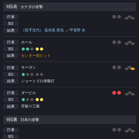
9回表
カナダの攻撃
打者
BS
（投手交代） 嘉弥真 新也 → 甲斐野 央
結果
ホール
打者
BS
センター前ヒット
結果
モーガン
打者
BS
ショートゴロ併殺打
結果
ダービル
打者
BS
空振り三振
結果
9回裏
日本の攻撃
打者
BS