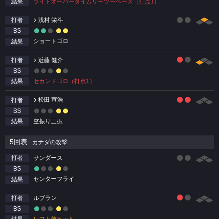
ライトオーバータイムリーツーベース（打点1）
結果
浅村 栄斗
打者
BS
ショートゴロ
結果
近藤 健介
打者
BS
セカンドゴロ（打点1）
結果
松田 宣浩
打者
BS
空振り三振
結果
5回表
カナダの攻撃
サンダース
打者
BS
センターフライ
結果
ルブラン
打者
BS
レフト前ヒット