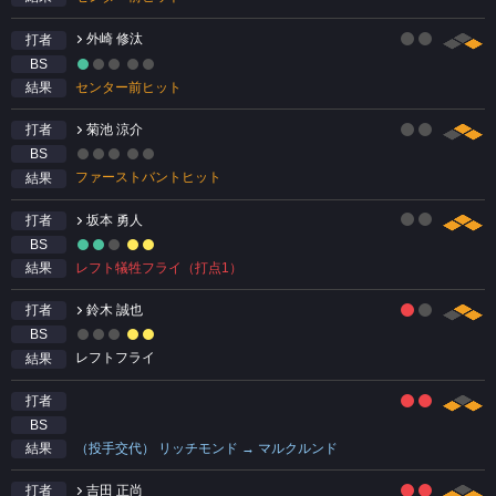
外崎 修汰
打者
BS
センター前ヒット
結果
菊池 涼介
打者
BS
ファーストバントヒット
結果
坂本 勇人
打者
BS
レフト犠牲フライ（打点1）
結果
鈴木 誠也
打者
BS
レフトフライ
結果
打者
BS
（投手交代） リッチモンド → マルクルンド
結果
吉田 正尚
打者