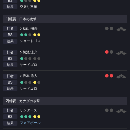
BS
空振り三振
結果
1回裏
日本の攻撃
秋山 翔吾
打者
BS
ショートゴロ
結果
菊池 涼介
打者
BS
サードゴロ
結果
坂本 勇人
打者
BS
サードゴロ
結果
2回表
カナダの攻撃
サンダース
打者
BS
フォアボール
結果