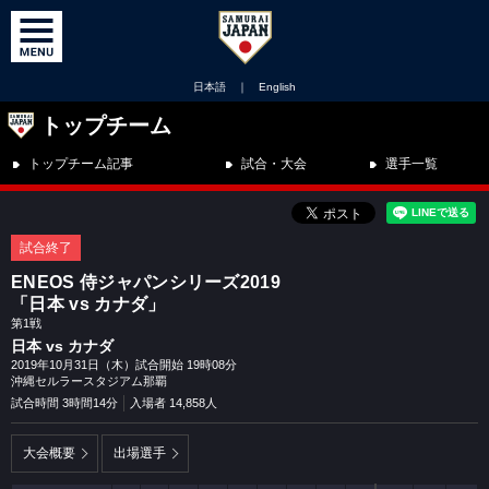
日本語
｜
English
トップチーム
トップチーム記事
試合・大会
選手一覧
試合終了
ENEOS 侍ジャパンシリーズ2019
「日本 vs カナダ」
第1戦
日本 vs カナダ
2019年10月31日（木）試合開始 19時08分
沖縄セルラースタジアム那覇
試合時間 3時間14分
入場者 14,858人
大会概要
出場選手