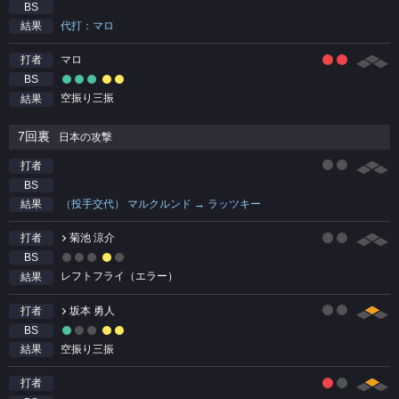
BS
代打：マロ
結果
マロ
打者
BS
空振り三振
結果
7回裏
日本の攻撃
打者
BS
（投手交代） マルクルンド → ラッツキー
結果
菊池 涼介
打者
BS
レフトフライ（エラー）
結果
坂本 勇人
打者
BS
空振り三振
結果
打者