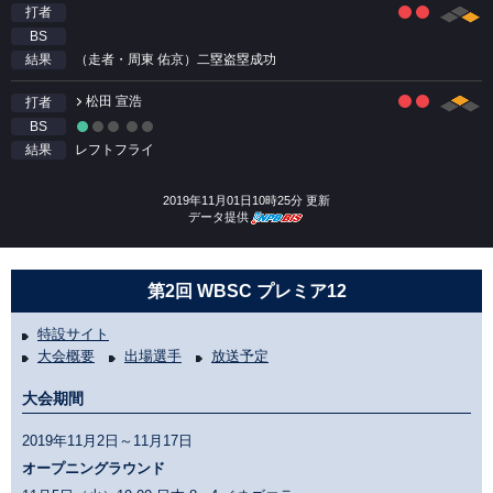
打者
BS
（走者・周東 佑京）二塁盗塁成功
結果
松田 宣浩
打者
BS
レフトフライ
結果
2019年11月01日10時25分 更新
データ提供
第2回 WBSC プレミア12
特設サイト
大会概要
出場選手
放送予定
大会期間
2019年11月2日～11月17日
オープニングラウンド