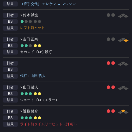
（投手交代） モレケン → マシソン
結果
鈴木 誠也
打者
BS
レフト前ヒット
結果
吉田 正尚
打者
BS
セカンドゴロ併殺打
結果
打者
BS
代打：山田 哲人
結果
山田 哲人
打者
BS
ショートゴロ（エラー）
結果
近藤 健介
打者
BS
ライト前タイムリーヒット（打点1）
結果