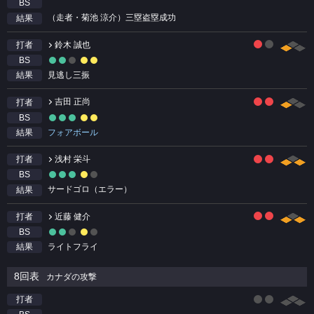
BS
（走者・菊池 涼介）三塁盗塁成功
結果
鈴木 誠也
打者
BS
見逃し三振
結果
吉田 正尚
打者
BS
フォアボール
結果
浅村 栄斗
打者
BS
サードゴロ（エラー）
結果
近藤 健介
打者
BS
ライトフライ
結果
8回表
カナダの攻撃
打者