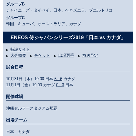
グループB
チャイニーズ・タイペイ、日本、ベネズエラ、プエルトリコ
グループC
韓国、キューバ、オーストラリア、カナダ
ENEOS 侍ジャパンシリーズ2019「日本 vs カナダ」
特設サイト
大会概要
チケット
出場選手
放送予定
試合日程
10月31日（木）19:00 日本
5 - 6
カナダ
11月1日（金）19:00 カナダ
0 - 3
日本
開催球場
沖縄セルラースタジアム那覇
出場チーム
日本、カナダ