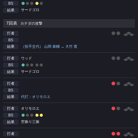
BS
サードゴロ
結果
7回表
カナダの攻撃
打者
BS
（投手交代） 山岡 泰輔 → 大竹 寛
結果
ウッド
打者
BS
サードゴロ
結果
打者
BS
代打：オリモロエ
結果
オリモロエ
打者
BS
空振り三振
結果
打者