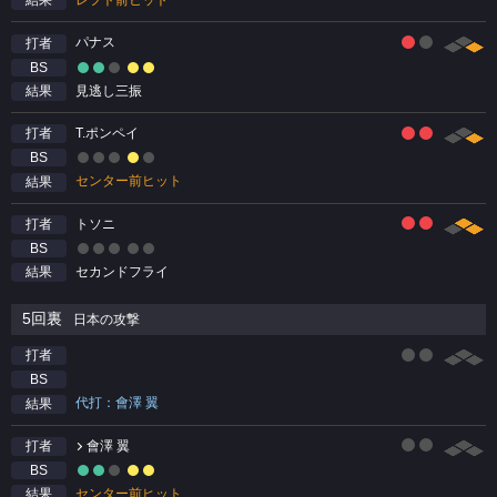
結果
パナス
打者
BS
見逃し三振
結果
T.ポンペイ
打者
BS
センター前ヒット
結果
トソニ
打者
BS
セカンドフライ
結果
5回裏
日本の攻撃
打者
BS
代打：會澤 翼
結果
會澤 翼
打者
BS
センター前ヒット
結果