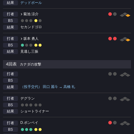
デッドボール
結果
菊池 涼介
打者
BS
セカンドゴロ
結果
坂本 勇人
打者
BS
見逃し三振
結果
4回表
カナダの攻撃
打者
BS
（投手交代） 田口 麗斗 → 高橋 礼
結果
デグラン
打者
BS
ショートライナー
結果
D.ポンペイ
打者
BS