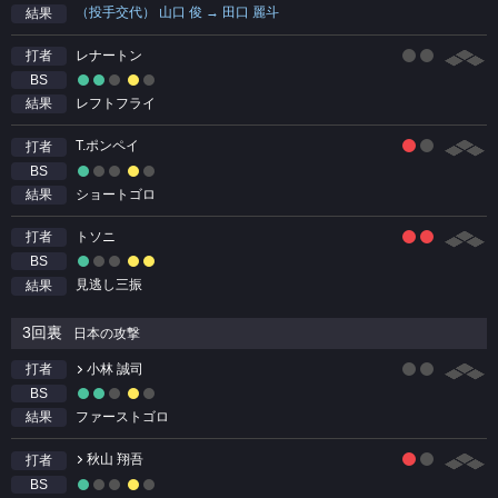
（投手交代） 山口 俊 → 田口 麗斗
結果
レナートン
打者
BS
レフトフライ
結果
T.ポンペイ
打者
BS
ショートゴロ
結果
トソニ
打者
BS
見逃し三振
結果
3回裏
日本の攻撃
小林 誠司
打者
BS
ファーストゴロ
結果
秋山 翔吾
打者
BS