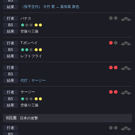
BS
（投手交代） 大竹 寛 → 嘉弥真 新也
結果
パナス
打者
BS
空振り三振
結果
T.ポンペイ
打者
BS
レフトフライ
結果
打者
BS
代打：ヤージー
結果
ヤージー
打者
BS
空振り三振
結果
8回裏
日本の攻撃
打者
BS