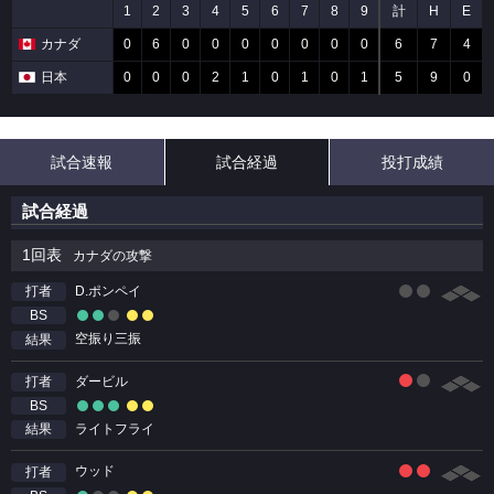
1
2
3
4
5
6
7
8
9
計
H
E
カナダ
0
6
0
0
0
0
0
0
0
6
7
4
日本
0
0
0
2
1
0
1
0
1
5
9
0
試合速報
試合経過
投打成績
試合経過
1回表
カナダの攻撃
D.ポンペイ
打者
BS
空振り三振
結果
ダービル
打者
BS
ライトフライ
結果
ウッド
打者