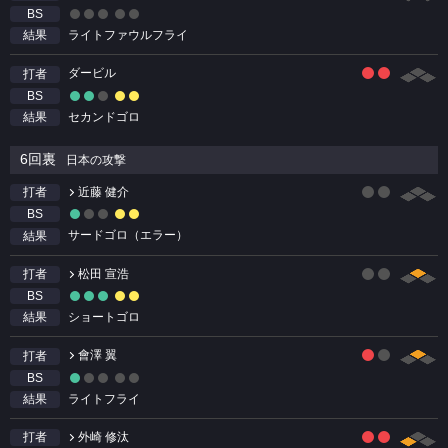
BS
ライトファウルフライ
結果
ダービル
打者
BS
セカンドゴロ
結果
6回裏
日本の攻撃
近藤 健介
打者
BS
サードゴロ（エラー）
結果
松田 宣浩
打者
BS
ショートゴロ
結果
會澤 翼
打者
BS
ライトフライ
結果
外崎 修汰
打者