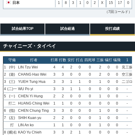
日本
1
8
3
1
0
2
X
15
17
0
（7回コールド）
試合結果TOP
試合経過
投打成績
チャイニーズ・タイペイ
守備
打者
打席
打数
安打
打点
四死球
三振
犠打
犠飛
1
1
(中)
LIN Tzu Wei
4
4
2
0
0
2
0
0
見三振
2
(遊)
CHANG Hao Wei
3
3
0
0
0
2
0
0
空三振
3
(三)
YUEH Tung Hua
3
3
1
1
0
1
0
0
二ゴロ
4
(二)一
WU Po yi
3
3
1
1
0
0
0
0
-
5
(一)
CHEN Yi Hung
2
2
0
0
0
1
0
0
-
打二
HUANG Ching Wei
1
1
0
0
0
0
0
0
-
6
(指)
CHEN Chung Ting
3
3
0
0
0
1
0
0
-
7
(左)
SHIH Kuan yu
2
2
0
0
0
1
0
0
-
打
LIN An ko
1
1
0
0
0
1
0
0
-
8
(捕)右
KAO Yu Chieh
3
3
2
1
0
0
0
0
-