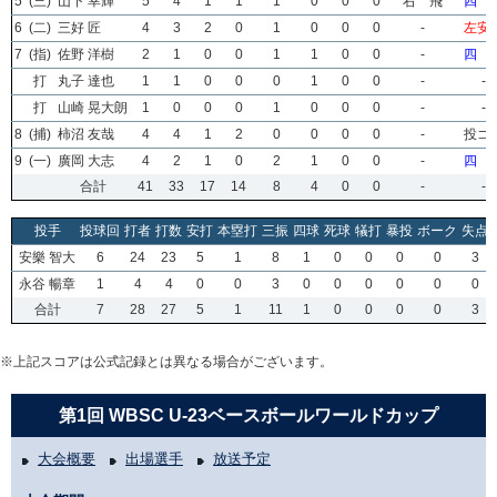
5
(三)
山下 幸輝
5
4
1
1
1
0
0
0
右 飛
四 
6
(二)
三好 匠
4
3
2
0
1
0
0
0
-
左安
7
(指)
佐野 洋樹
2
1
0
0
1
1
0
0
-
四 
打
丸子 達也
1
1
0
0
0
1
0
0
-
-
打
山崎 晃大朗
1
0
0
0
1
0
0
0
-
-
8
(捕)
柿沼 友哉
4
4
1
2
0
0
0
0
-
投ゴ
9
(一)
廣岡 大志
4
2
1
0
2
1
0
0
-
四 
合計
41
33
17
14
8
4
0
0
-
-
投手
投球回
打者
打数
安打
本塁打
三振
四球
死球
犠打
暴投
ボーク
失点
安樂 智大
6
24
23
5
1
8
1
0
0
0
0
3
永谷 暢章
1
4
4
0
0
3
0
0
0
0
0
0
合計
7
28
27
5
1
11
1
0
0
0
0
3
※上記スコアは公式記録とは異なる場合がございます。
第1回 WBSC U-23ベースボールワールドカップ
大会概要
出場選手
放送予定