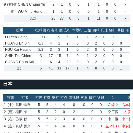
9
(右)捕
CHEN Chung Yu
2
1
0
0
1
1
0
0
-
捕
WU Ming Hung
1
1
0
0
0
1
0
0
-
合計
28
27
6
3
1
11
0
0
-
投手
投球回
打者
打数
安打
本塁打
三振
四球
死球
犠打
暴投
ボー
LU Yen Ching
1 1/3
11
9
5
1
1
2
0
0
1
0
HUANG En Sih
0/3
4
2
2
0
0
2
0
0
0
0
HSU Kai Hsiang
2/3
3
3
1
0
2
0
0
0
0
0
SHIH Tzu Chien
3
17
15
7
0
1
2
0
0
0
0
CHANG Chun Kai
1
6
4
2
0
0
2
0
0
0
0
合計
6
41
33
17
1
4
8
0
0
1
0
日本
守備
打者
打席
打数
安打
打点
四死球
三振
犠打
犠飛
1
2
1
(中)
武田 健吾
5
5
4
4
0
0
0
0
左線２
右本打(
2
(遊)
植田 海
5
3
2
0
2
1
0
0
空三振
左安
3
(右)
乙坂 智
5
5
2
3
0
0
0
0
中 飛
中２打(
4
(左)
真砂 勇介
5
5
4
4
0
0
0
0
左２打(1)
中安打(