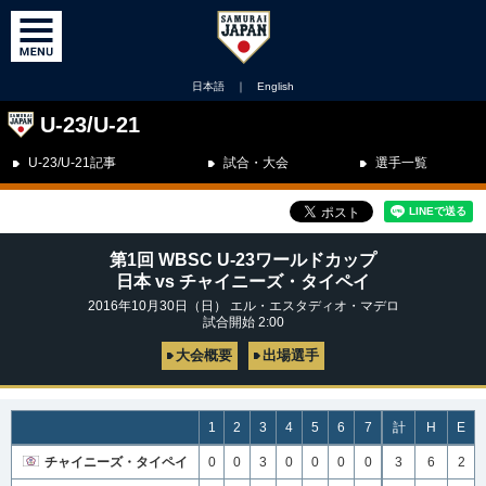
日本語
｜
English
U-23/U-21
U-23/U-21記事
試合・大会
選手一覧
第1回 WBSC U-23ワールドカップ
日本 vs チャイニーズ・タイペイ
2016年10月30日（日） エル・エスタディオ・マデロ
試合開始 2:00
大会概要
出場選手
1
2
3
4
5
6
7
計
H
E
チャイニーズ・タイペイ
0
0
3
0
0
0
0
3
6
2