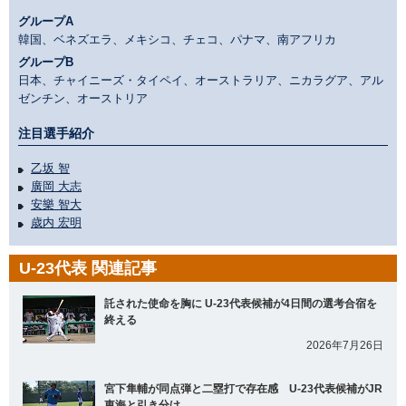
グループA
韓国、ベネズエラ、メキシコ、チェコ、パナマ、南アフリカ
グループB
日本、チャイニーズ・タイペイ、オーストラリア、ニカラグア、アル
ゼンチン、オーストリア
注目選手紹介
乙坂 智
廣岡 大志
安樂 智大
歳内 宏明
U-23代表 関連記事
託された使命を胸に U-23代表候補が4日間の選考合宿を
終える
2026年7月26日
宮下隼輔が同点弾と二塁打で存在感 U-23代表候補がJR
東海と引き分け