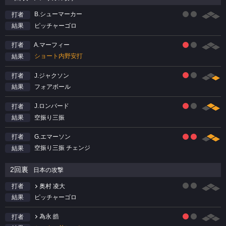
B.シューマーカー
打者
ピッチャーゴロ
結果
A.マーフィー
打者
ショート内野安打
結果
J.ジャクソン
打者
フォアボール
結果
J.ロンバード
打者
空振り三振
結果
G.エマーソン
打者
空振り三振 チェンジ
結果
2回裏
日本の攻撃
奥村 凌大
打者
ピッチャーゴロ
結果
為永 皓
打者