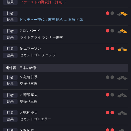
ファースト内野安打（打点1）
結果
打者
ピッチャー交代：末吉 良丞 → 石垣 元気
結果
J.ロンバード
打者
ライトフライ ランナー進塁
結果
G.エマーソン
打者
セカンドゴロ チェンジ
結果
4回裏
日本の攻撃
高畑 知季
打者
空振り三振
結果
阿部 葉太
打者
空振り三振
結果
奥村 凌大
打者
セカンドゴロエラー
結果
為永 皓
打者