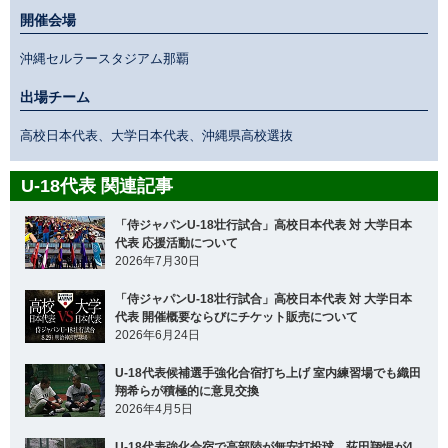
開催会場
沖縄セルラースタジアム那覇
出場チーム
高校日本代表、大学日本代表、沖縄県高校選抜
U-18代表 関連記事
「侍ジャパンU-18壮行試合」高校日本代表 対 大学日本
代表 応援活動について
2026年7月30日
「侍ジャパンU-18壮行試合」高校日本代表 対 大学日本
代表 開催概要ならびにチケット販売について
2026年6月24日
U-18代表候補選手強化合宿打ち上げ 室内練習場でも織田
翔希らが積極的に意見交換
2026年4月5日
U-18代表強化合宿で高部陸が無安打投球、荻田翔惺が4