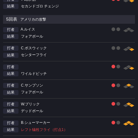
セカンドゴロ チェンジ
結果
5回表
アメリカの攻撃
A.ルイス
打者
フォアボール
結果
C.ボスウィック
打者
センターフライ
結果
打者
ワイルドピッチ
結果
C.サンプソン
打者
フォアボール
結果
W.ブリック
打者
デッドボール
結果
B.シューマーカー
打者
レフト犠牲フライ（打点1）
結果