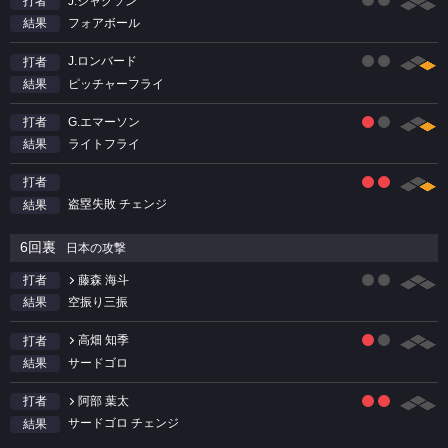
J.ジャクソン
打者
フォアボール
結果
J.ロンバード
打者
ピッチャーフライ
結果
G.エマーソン
打者
ライトフライ
結果
打者
盗塁失敗 チェンジ
結果
6回裏
日本の攻撃
藤森 海斗
打者
空振り三振
結果
高畑 知季
打者
サードゴロ
結果
阿部 葉太
打者
サードゴロ チェンジ
結果