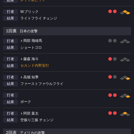
レフト前ヒット
結果
W.ブリック
打者
ライトフライ チェンジ
結果
1回裏
日本の攻撃
岡部 飛雄馬
打者
ショートゴロ
結果
藤森 海斗
打者
セカンド内野安打
結果
高畑 知季
打者
ファーストファウルフライ
結果
打者
ボーク
結果
阿部 葉太
打者
空振り三振 チェンジ
結果
2回表
アメリカの攻撃