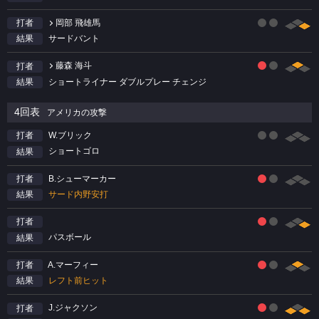
岡部 飛雄馬
打者
サードバント
結果
藤森 海斗
打者
ショートライナー ダブルプレー チェンジ
結果
4回表
アメリカの攻撃
W.ブリック
打者
ショートゴロ
結果
B.シューマーカー
打者
サード内野安打
結果
打者
パスボール
結果
A.マーフィー
打者
レフト前ヒット
結果
J.ジャクソン
打者