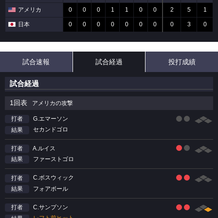
アメリカ
0
0
0
1
1
0
0
2
5
1
日本
0
0
0
0
0
0
0
0
3
0
試合速報
試合経過
投打成績
試合経過
1回表
アメリカの攻撃
G.エマーソン
打者
セカンドゴロ
結果
A.ルイス
打者
ファーストゴロ
結果
C.ボスウィック
打者
フォアボール
結果
C.サンプソン
打者