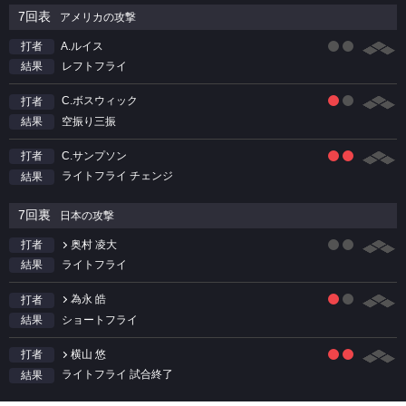
7回表
アメリカの攻撃
A.ルイス
打者
レフトフライ
結果
C.ボスウィック
打者
空振り三振
結果
C.サンプソン
打者
ライトフライ チェンジ
結果
7回裏
日本の攻撃
奥村 凌大
打者
ライトフライ
結果
為永 皓
打者
ショートフライ
結果
横山 悠
打者
ライトフライ 試合終了
結果