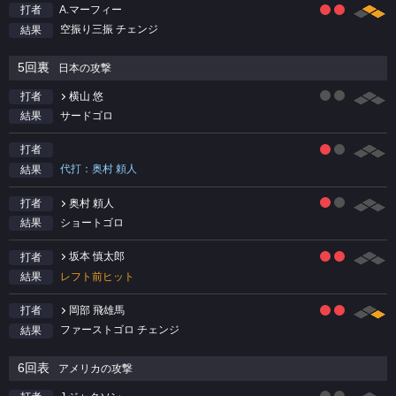
A.マーフィー
打者
空振り三振 チェンジ
結果
5回裏
日本の攻撃
横山 悠
打者
サードゴロ
結果
打者
代打：奥村 頼人
結果
奥村 頼人
打者
ショートゴロ
結果
坂本 慎太郎
打者
レフト前ヒット
結果
岡部 飛雄馬
打者
ファーストゴロ チェンジ
結果
6回表
アメリカの攻撃