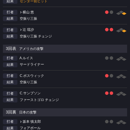
センター前ヒット
結果
横山 悠
打者
空振り三振
結果
辻 琉沙
打者
空振り三振 チェンジ
結果
3回表
アメリカの攻撃
A.ルイス
打者
サードライナー
結果
C.ボスウィック
打者
空振り三振
結果
C.サンプソン
打者
ファーストゴロ チェンジ
結果
3回裏
日本の攻撃
坂本 慎太郎
打者
フォアボール
結果