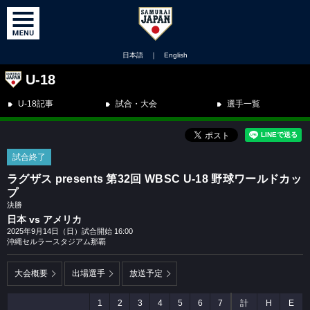
日本語
｜
English
U-18
U-18記事
試合・大会
選手一覧
試合終了
ラグザス presents 第32回 WBSC U-18 野球ワールドカッ
プ
決勝
日本 vs アメリカ
2025年9月14日（日）試合開始 16:00
沖縄セルラースタジアム那覇
大会概要
出場選手
放送予定
1
2
3
4
5
6
7
計
H
E