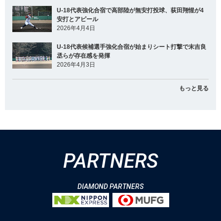
U-18代表強化合宿で高部陸が無安打投球、荻田翔惺が4
安打とアピール
2026年4月4日
U-18代表候補選手強化合宿が始まりシート打撃で末吉良
丞らが存在感を発揮
2026年4月3日
もっと見る
PARTNERS
DIAMOND PARTNERS