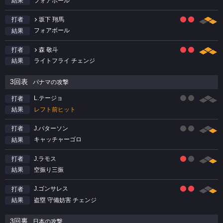
フォアボール
結果
坂下 翔馬
打者
フォアボール
結果
森 敬斗
打者
ライトフライ チェンジ
結果
3回表
パナマの攻撃
L.テージョ
打者
レフト前ヒット
結果
J.パターソン
打者
キャッチャーゴロ
結果
J.ラモス
打者
空振り三振
結果
J.ゴンサレス
打者
盗塁 守備妨害 チェンジ
結果
3回裏
日本の攻撃