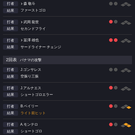
森 敬斗
打者
ファーストゴロ
結果
武岡 龍世
打者
セカンドフライ
結果
韮澤 雄也
打者
サードライナー チェンジ
結果
2回表
パナマの攻撃
J.ゴンサレス
打者
空振り三振
結果
J.アルナエス
打者
ショートゴロエラー
結果
B.ベイリー
打者
ライト前ヒット
結果
A.モンテロ
打者
ショートゴロ
結果