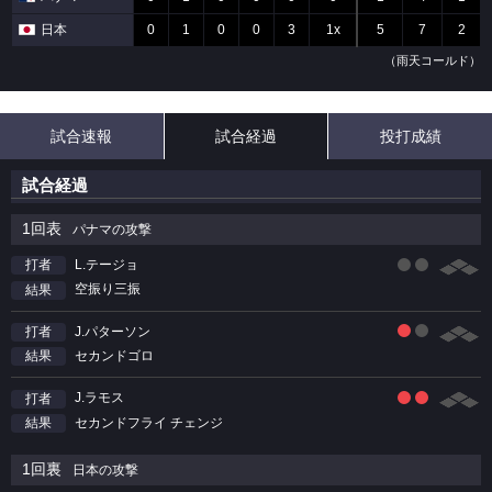
日本
0
1
0
0
3
1x
5
7
2
（雨天コールド）
試合速報
試合経過
投打成績
試合経過
1回表
パナマの攻撃
L.テージョ
打者
空振り三振
結果
J.パターソン
打者
セカンドゴロ
結果
J.ラモス
打者
セカンドフライ チェンジ
結果
1回裏
日本の攻撃