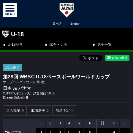
日本語
｜
English
U-18
U-18記事
試合・大会
選手一覧
試合終了
第29回 WBSC U-18ベースボールワールドカップ
オープニングラウンド 第5戦
日本 vs パナマ
2019年9月3日（火）試合開始 19:30
Dream Ballpark II
大会概要
出場選手
放送予定
1
2
3
4
5
6
計
H
E
パナマ
0
1
0
0
0
0
1
4
1