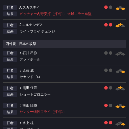
A.スガステイ
打者
ピッチャー内野安打（打点1） 送球エラー進塁
結果
J.エルナンデス
打者
ライトフライ チェンジ
結果
2回裏
日本の攻撃
石川 昂弥
打者
デッドボール
結果
遠藤 成
打者
セカンドゴロ
結果
熊田 任洋
打者
ショートゴロエラー
結果
横山 陽樹
打者
センター犠牲フライ（打点1）
結果
水上 桂
打者