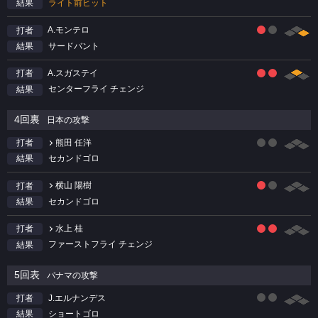
ライト前ヒット
結果
A.モンテロ
打者
サードバント
結果
A.スガステイ
打者
センターフライ チェンジ
結果
4回裏
日本の攻撃
熊田 任洋
打者
セカンドゴロ
結果
横山 陽樹
打者
セカンドゴロ
結果
水上 桂
打者
ファーストフライ チェンジ
結果
5回表
パナマの攻撃
J.エルナンデス
打者
ショートゴロ
結果