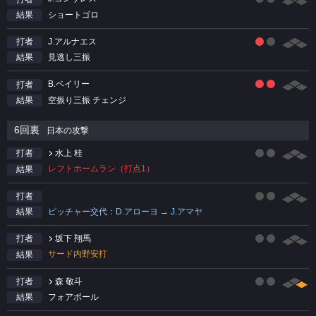
ショートゴロ
結果
J.アルナエス
打者
見逃し三振
結果
B.ベイリー
打者
空振り三振 チェンジ
結果
6回裏
日本の攻撃
水上 桂
打者
レフトホームラン（打点1）
結果
打者
ピッチャー交代：D.アローヨ → J.アマヤ
結果
坂下 翔馬
打者
サード内野安打
結果
森 敬斗
打者
フォアボール
結果