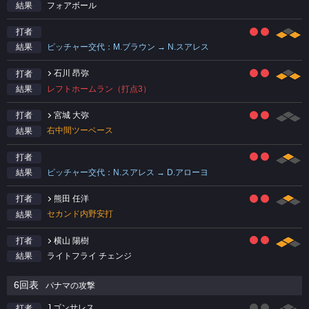
フォアボール
結果
打者
ピッチャー交代：M.ブラウン → N.スアレス
結果
石川 昂弥
打者
レフトホームラン（打点3）
結果
宮城 大弥
打者
右中間ツーベース
結果
打者
ピッチャー交代：N.スアレス → D.アローヨ
結果
熊田 任洋
打者
セカンド内野安打
結果
横山 陽樹
打者
ライトフライ チェンジ
結果
6回表
パナマの攻撃
J.ゴンサレス
打者