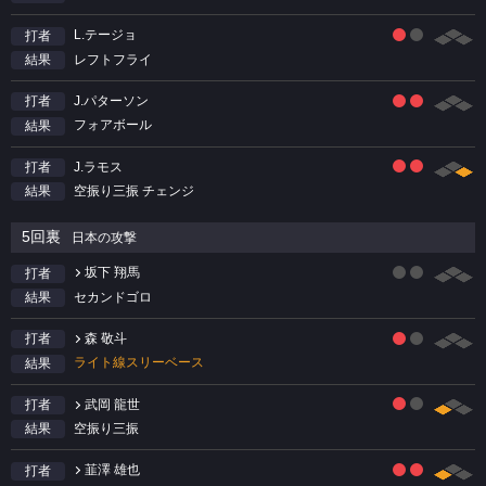
L.テージョ
打者
レフトフライ
結果
J.パターソン
打者
フォアボール
結果
J.ラモス
打者
空振り三振 チェンジ
結果
5回裏
日本の攻撃
坂下 翔馬
打者
セカンドゴロ
結果
森 敬斗
打者
ライト線スリーベース
結果
武岡 龍世
打者
空振り三振
結果
韮澤 雄也
打者