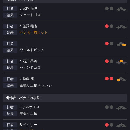
武岡 龍世
打者
ショートゴロ
結果
韮澤 雄也
打者
センター前ヒット
結果
打者
ワイルドピッチ
結果
石川 昂弥
打者
セカンドゴロ
結果
遠藤 成
打者
空振り三振 チェンジ
結果
4回表
パナマの攻撃
J.アルナエス
打者
空振り三振
結果
B.ベイリー
打者