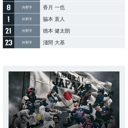
香月 一也
内野手
脇本 直人
外野手
德本 健太朗
外野手
淺間 大基
外野手