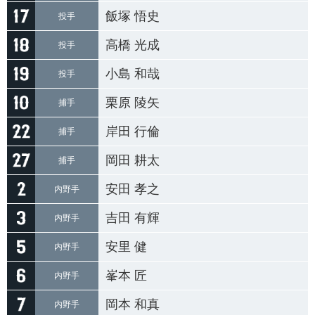
飯塚 悟史
投手
高橋 光成
投手
小島 和哉
投手
栗原 陵矢
捕手
岸田 行倫
捕手
岡田 耕太
捕手
安田 孝之
内野手
吉田 有輝
内野手
安里 健
内野手
峯本 匠
内野手
岡本 和真
内野手