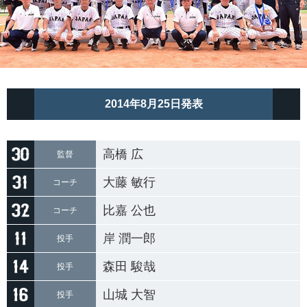
2014年8月25日発表
高橋 広
監督
大藤 敏行
コーチ
比嘉 公也
コーチ
岸 潤一郎
投手
森田 駿哉
投手
山城 大智
投手