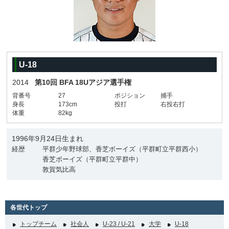
U-18
2014
第10回 BFA 18Uアジア選手権
背番号
27
ポジション
捕手
身長
173cm
投打
右投右打
体重
82kg
1996年9月24日生まれ
経歴
平群少年野球部、香芝ボーイズ（平群町立平群西小）
香芝ボーイズ（平群町立平群中）
敦賀気比高
各世代トップ
トップチーム
社会人
U-23 / U-21
大学
U-18