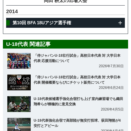
岡田 耕太の出場大会
2014
第10回 BFA 18Uアジア選手権
U-18代表 関連記事
「侍ジャパンU-18壮行試合」高校日本代表 対 大学日本
代表 応援活動について
2026年7月30日
「侍ジャパンU-18壮行試合」高校日本代表 対 大学日本
代表 開催概要ならびにチケット販売について
2026年6月24日
U-18代表候補選手強化合宿打ち上げ 室内練習場でも織田
翔希らが積極的に意見交換
2026年4月5日
U-18代表強化合宿で高部陸が無安打投球、荻田翔惺が4
安打とアピール