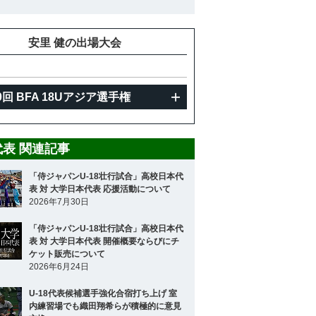
安里 健の出場大会
0回 BFA 18Uアジア選手権
8代表 関連記事
「侍ジャパンU-18壮行試合」高校日本代
表 対 大学日本代表 応援活動について
2026年7月30日
「侍ジャパンU-18壮行試合」高校日本代
表 対 大学日本代表 開催概要ならびにチ
ケット販売について
2026年6月24日
U-18代表候補選手強化合宿打ち上げ 室
内練習場でも織田翔希らが積極的に意見