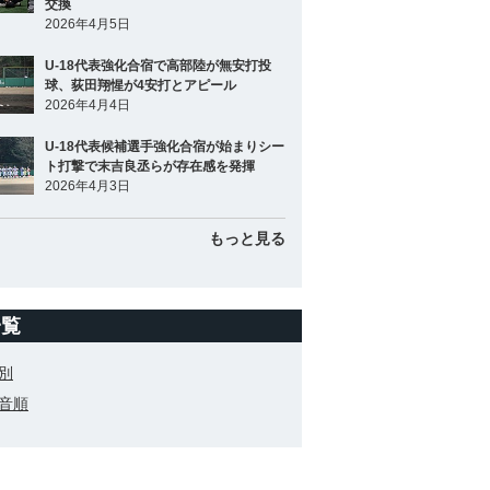
交換
2026年4月5日
U-18代表強化合宿で高部陸が無安打投
球、荻田翔惺が4安打とアピール
2026年4月4日
U-18代表候補選手強化合宿が始まりシー
ト打撃で末吉良丞らが存在感を発揮
2026年4月3日
もっと見る
一覧
別
音順