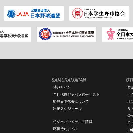
SAMURAIJAPAN
OT
侍ジャパン
育
ム
全世代侍ジャパン選手リスト
世
野球日本代表について
オ
出場スケジュール
サ
公式
侍ジャパンメディア情報
公
応援侍たまベヱ
I