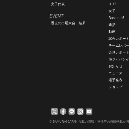
女子代表
U-12
女子
EVENT
Baseball5
過去の出場大会・結果
総括
動画
試合レポー
チームレポ
会見レポー
侍ジャパン
お知らせ
ニュース
選手発表
ショップ
© SAMURAI JAPAN
掲載の情報・画像等の無断転載を固