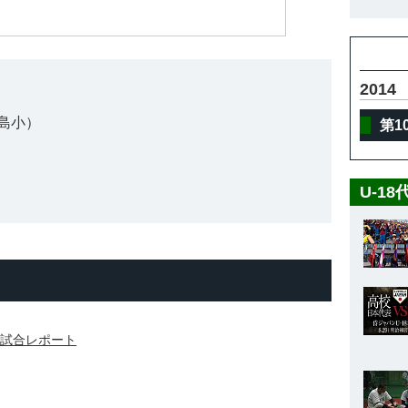
2014
島小）
第1
U-1
化試合レポート