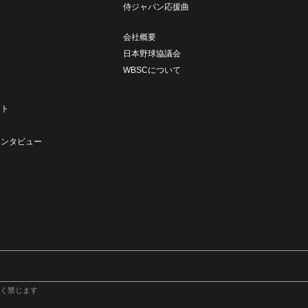
侍ジャパン応援曲
会社概要
日本野球協議会
WBSCについて
ト
ート
ト
インタビュー
く禁じます