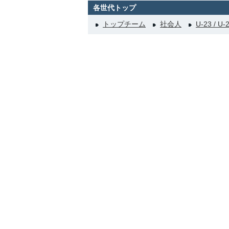
各世代トップ
トップチーム
社会人
U-23 / U-