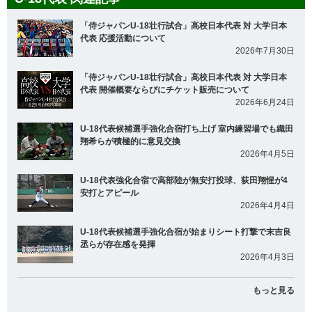
「侍ジャパンU-18壮行試合」高校日本代表 対 大学日本
代表 応援活動について
2026年7月30日
「侍ジャパンU-18壮行試合」高校日本代表 対 大学日本
代表 開催概要ならびにチケット販売について
2026年6月24日
U-18代表候補選手強化合宿打ち上げ 室内練習場でも織田
翔希らが積極的に意見交換
2026年4月5日
U-18代表強化合宿で高部陸が無安打投球、荻田翔惺が4
安打とアピール
2026年4月4日
U-18代表候補選手強化合宿が始まりシート打撃で末吉良
丞らが存在感を発揮
2026年4月3日
もっと見る