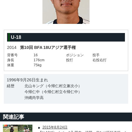
U-18
2014
第10回 BFA 18Uアジア選手権
背番号
16
ポジション
投手
身長
176cm
投打
右投右打
体重
75kg
1996年9月26日生まれ
経歴
北山キング（今帰仁村立兼次小）
今帰仁中（今帰仁村立今帰仁中）
沖縄尚学高
関連記事
2015年8月24日