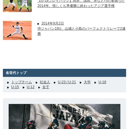
【U-18プレイバック】岡本、浅間、岸など巧打者揃った
2014年、惜しくも準優勝に終わったアジア選手権
2014年9月2日
侍ジャパン18U、山城と小島のパーフェクトリレーで2連
勝
各世代トップ
トップチーム
社会人
U-23 / U-21
大学
U-18
U-15
U-12
女子