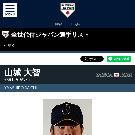
日本語
｜
English
全世代侍ジャパン選手リスト
戻る
山城 大智
やましろ だいち
YMASHIRO DAICHI