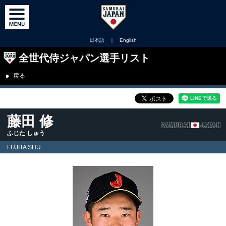
日本語
｜
English
全世代侍ジャパン選手リスト
戻る
藤田 修
ふじた しゅう
FUJITA SHU