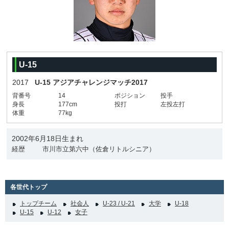
U-15
2017
U-15 アジアチャレンジマッチ2017
背番号
14
ポジション
投手
身長
177cm
投打
左投左打
体重
77kg
2002年6月18日生まれ
経歴
市川市立第六中（佐倉リトルシニア）
各世代トップ
トップチーム
社会人
U-23 / U-21
大学
U-18
U-15
U-12
女子