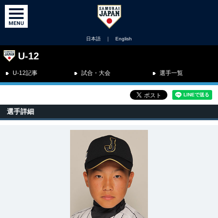
日本語
｜
English
U-12
U-12記事
試合・大会
選手一覧
選手詳細