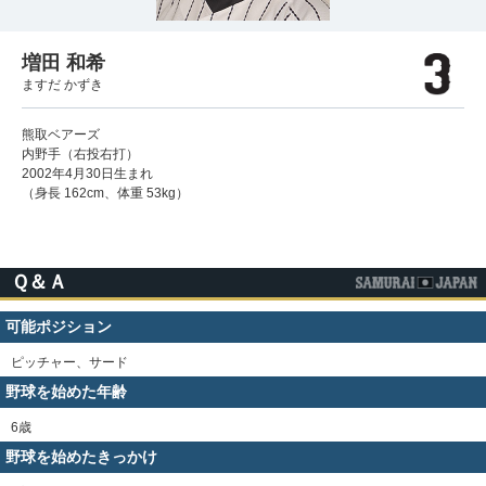
増田 和希
ますだ かずき
熊取ベアーズ
内野手（右投右打）
2002年4月30日生まれ
（身長 162cm、体重 53kg）
Ｑ＆Ａ
可能ポジション
ピッチャー、サード
野球を始めた年齢
6歳
野球を始めたきっかけ