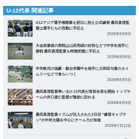
U-12代表 関連記事
U12アジア選手権開幕を翌日に控え公式練習 桑田真澄監
督は選手たちの言動に手応え
2026年8月8日
大会前最後の実戦は山田亮碩の好投などで中学生相手に
善戦 桑田真澄監督も特徴把握に手応え
2026年8月6日
中学軟式の強豪・駿台学園中を相手に大和田与喜のタイ
ムリーなどで食らいつく
2026年8月5日
桑田真澄監督率いるU-12代表が直前合宿を開始 トップチ
ームの井口資仁監督が激励に訪れる
2026年8月4日
桑田真澄監督イズムが注入された2日目 “練習キャプテ
ン”の中村太陽を中心にチーム力が加速
2026年7月12日