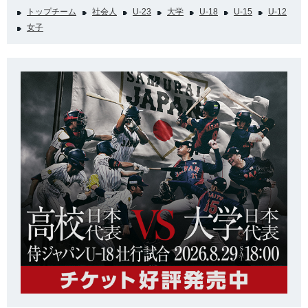
トップチーム
社会人
U-23
大学
U-18
U-15
U-12
女子