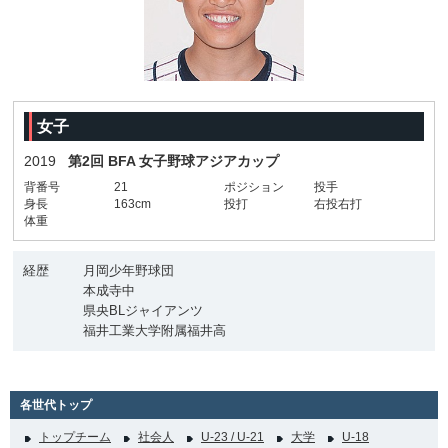
女子
2019
第2回 BFA 女子野球アジアカップ
背番号
21
ポジション
投手
身長
163cm
投打
右投右打
体重
経歴
月岡少年野球団
本成寺中
県央BLジャイアンツ
福井工業大学附属福井高
各世代トップ
トップチーム
社会人
U-23 / U-21
大学
U-18