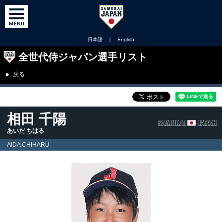
日本語
｜
English
全世代侍ジャパン選手リスト
戻る
相田 千陽
あいだ ちはる
AIDA CHIHARU