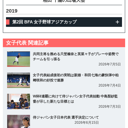
相田 千陽の出場大会
2019
第2回 BFA 女子野球アジアカップ
女子代表 関連記事
共同主将を務める只埜榛奈と英菜々子がプレーや姿勢で
チームを引っ張る
2026年7月5日
女子代表結成後初の実戦は新婚・和田七海の豪快弾や柏
﨑咲和の好投で連勝
2026年7月4日
W杯8連覇に向けて侍ジャパン女子代表始動 中島梨紗監
督が示した新たな目標とは
2026年7月3日
侍ジャパン女子日本代表 選手決定について
2026年6月15日