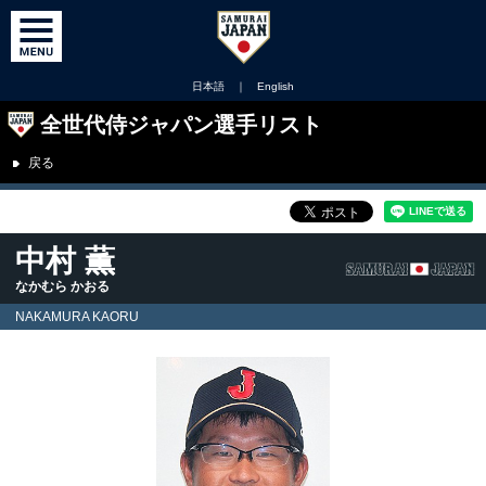
日本語
｜
English
全世代侍ジャパン選手リスト
戻る
中村 薫
なかむら かおる
NAKAMURA KAORU