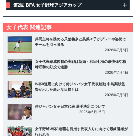
第2回 BFA 女子野球アジアカップ
女子代表 関連記事
共同主将を務める只埜榛奈と英菜々子がプレーや姿勢で
チームを引っ張る
2026年7月5日
女子代表結成後初の実戦は新婚・和田七海の豪快弾や柏
﨑咲和の好投で連勝
2026年7月4日
W杯8連覇に向けて侍ジャパン女子代表始動 中島梨紗監
督が示した新たな目標とは
2026年7月3日
侍ジャパン女子日本代表 選手決定について
2026年6月15日
女子野球W杯8連覇を目指す代表入りに向けて最終選考が
行われる