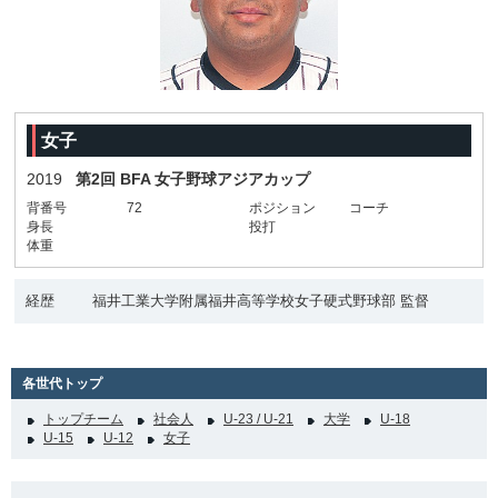
女子
2019
第2回 BFA 女子野球アジアカップ
背番号
72
ポジション
コーチ
身長
投打
体重
経歴
福井工業大学附属福井高等学校女子硬式野球部 監督
各世代トップ
トップチーム
社会人
U-23 / U-21
大学
U-18
U-15
U-12
女子