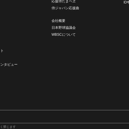
応援侍たまベヱ
I
侍ジャパン応援曲
会社概要
日本野球協議会
WBSCについて
ト
ート
ト
インタビュー
く禁じます