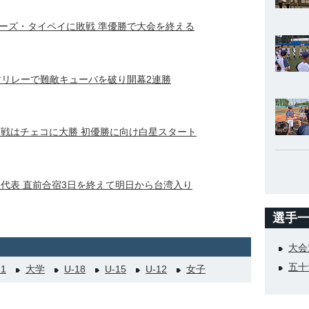
ーズ・タイペイに敗戦 準優勝で大会を終える
封リレーで難敵キューバを破り開幕2連勝
幕戦はチェコに大勝 初優勝に向け白星スタート
2代表 直前合宿3日を終えて明日から台湾入り
選手
大会
五十
21
大学
U-18
U-15
U-12
女子