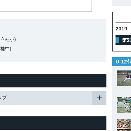
2019
立桂小)
第5
桂中)
U-1
カップ