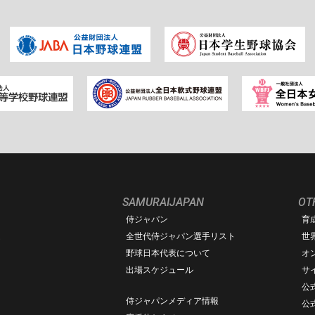
SAMURAIJAPAN
OT
侍ジャパン
育
ム
全世代侍ジャパン選手リスト
世
野球日本代表について
オ
出場スケジュール
サ
公式
侍ジャパンメディア情報
公