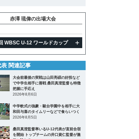
赤澤 琉偉の出場大会
回 WBSC U-12 ワールドカップ
2代表 関連記事
大会前最後の実戦は山田亮碩の好投など
で中学生相手に善戦 桑田真澄監督も特徴
把握に手応え
2026年8月6日
中学軟式の強豪・駿台学園中を相手に大
和田与喜のタイムリーなどで食らいつく
2026年8月5日
桑田真澄監督率いるU-12代表が直前合宿
を開始 トップチームの井口資仁監督が激