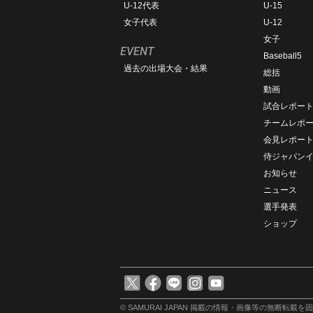
U-12代表
U-15
女子代表
U-12
女子
EVENT
Baseball5
過去の出場大会・結果
総括
動画
試合レポー
チームレポ
会見レポー
侍ジャパン
お知らせ
ニュース
選手発表
ショップ
© SAMURAI JAPAN
掲載の情報・画像等の無断転載を固