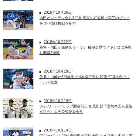
2018年10月26日
内田がツーラン含む3打点 周東の好返球で再三のピンチ
を切り抜け接戦を制す
2018年10月22日
主将・内田が先制スリーラン 積極走塁でメキシコに快勝
し開幕3連勝
2018年10月20日
先発・山﨑が6回無失点 4本塁打含む10安打13得点でコ
ールド発進
2018年10月19日
U-23ワールドカップ開幕前日 稲葉監督「当然今回も優勝
を狙う」大会公式記者会見
2018年10月18日
侍ジャパンU-23代表が現地で初練習 キャプテン内田「優