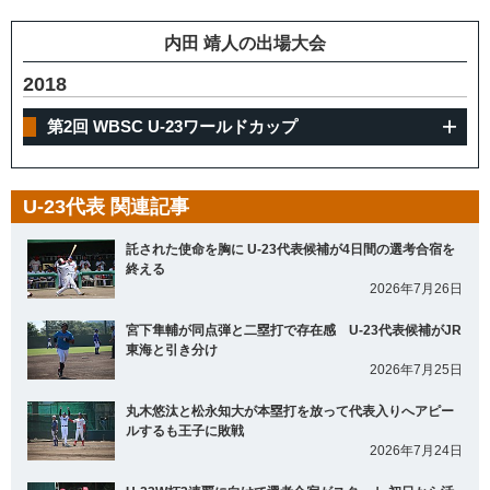
内田 靖人の出場大会
2018
第2回 WBSC U-23ワールドカップ
U-23代表 関連記事
託された使命を胸に U-23代表候補が4日間の選考合宿を
終える
2026年7月26日
宮下隼輔が同点弾と二塁打で存在感 U-23代表候補がJR
東海と引き分け
2026年7月25日
丸木悠汰と松永知大が本塁打を放って代表入りへアピー
ルするも王子に敗戦
2026年7月24日