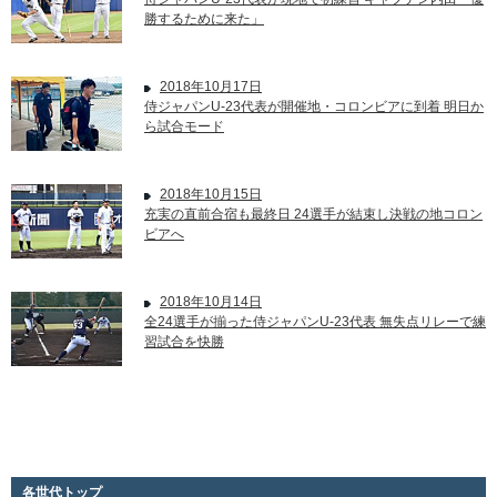
勝するために来た」
2018年10月17日
侍ジャパンU-23代表が開催地・コロンビアに到着 明日か
ら試合モード
2018年10月15日
充実の直前合宿も最終日 24選手が結束し決戦の地コロン
ビアへ
2018年10月14日
全24選手が揃った侍ジャパンU-23代表 無失点リレーで練
習試合を快勝
各世代トップ