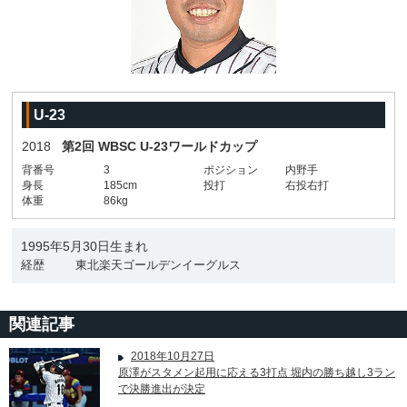
U-23
2018
第2回 WBSC U-23ワールドカップ
背番号
3
ポジション
内野手
身長
185cm
投打
右投右打
体重
86kg
1995年5月30日生まれ
経歴
東北楽天ゴールデンイーグルス
関連記事
2018年10月27日
原澤がスタメン起用に応える3打点 堀内の勝ち越し3ラン
で決勝進出が決定