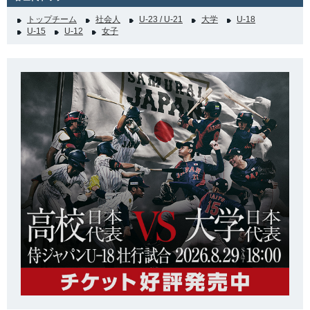
トップチーム
社会人
U-23 / U-21
大学
U-18
U-15
U-12
女子