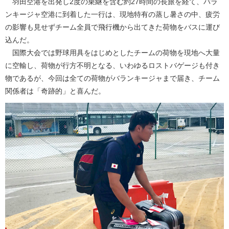
羽田空港を出発し2度の乗継を含む約27時間の長旅を経て、バラ
ンキージャ空港に到着した一行は、現地特有の蒸し暑さの中、疲労
の影響も見せずチーム全員で飛行機から出てきた荷物をバスに運び
込んだ。
国際大会では野球用具をはじめとしたチームの荷物を現地へ大量
に空輸し、荷物が行方不明となる、いわゆるロストバゲージも付き
物であるが、今回は全ての荷物がバランキージャまで届き、チーム
関係者は「奇跡的」と喜んだ。