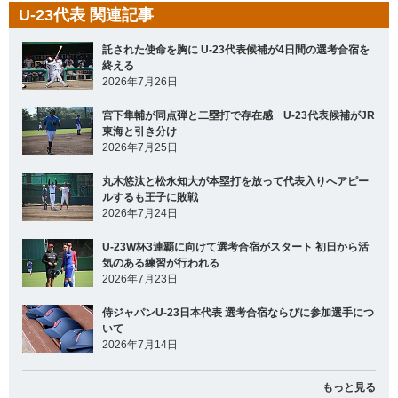
U-23代表 関連記事
託された使命を胸に U-23代表候補が4日間の選考合宿を
終える
2026年7月26日
宮下隼輔が同点弾と二塁打で存在感 U-23代表候補がJR
東海と引き分け
2026年7月25日
丸木悠汰と松永知大が本塁打を放って代表入りへアピー
ルするも王子に敗戦
2026年7月24日
U-23W杯3連覇に向けて選考合宿がスタート 初日から活
気のある練習が行われる
2026年7月23日
侍ジャパンU-23日本代表 選考合宿ならびに参加選手につ
いて
2026年7月14日
もっと見る