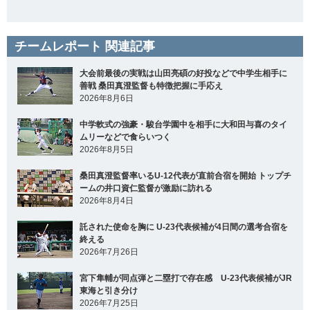
チームレポート 関連記事
大会前最後の実戦は山田亮碩の好投などで中学生相手に
善戦 桑田真澄監督も特徴把握に手応え
2026年8月6日
中学軟式の強豪・駿台学園中を相手に大和田与喜のタイ
ムリーなどで食らいつく
2026年8月5日
桑田真澄監督率いるU-12代表が直前合宿を開始 トップチ
ームの井口資仁監督が激励に訪れる
2026年8月4日
託された使命を胸に U-23代表候補が4日間の選考合宿を
終える
2026年7月26日
宮下隼輔が同点弾と二塁打で存在感 U-23代表候補がJR
東海と引き分け
2026年7月25日