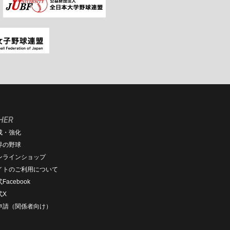
HER
成・強化
界の野球
ンラインショップ
イトのご利用について
Facebook
式X
D申請（関係者向け）