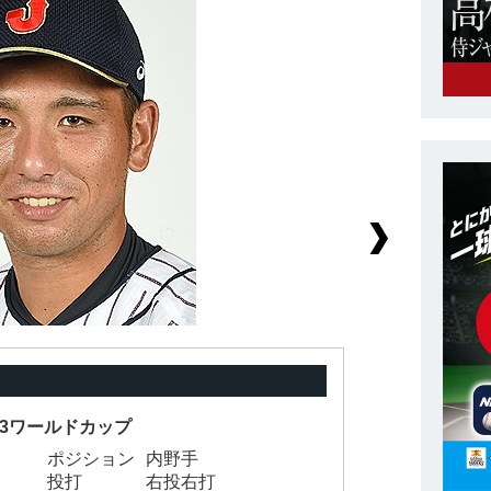
-23ワールドカップ
ポジション
内野手
背
投打
右投右打
身