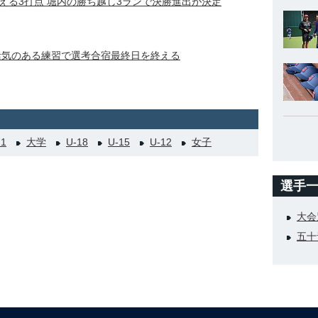
える3打点 堀内の勝ち越し3ランで決勝進出が決定
活気のある練習で選考合宿最終日を終える
21
大学
U-18
U-15
U-12
女子
選手
大会
五十