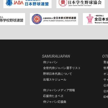
SAMURAIJAPAN
OT
侍ジャパン
育
ム
全世代侍ジャパン選手リスト
世
野球日本代表について
オ
出場スケジュール
サ
公式
侍ジャパンメディア情報
公
応援侍たまベヱ
I
侍ジャパン応援曲