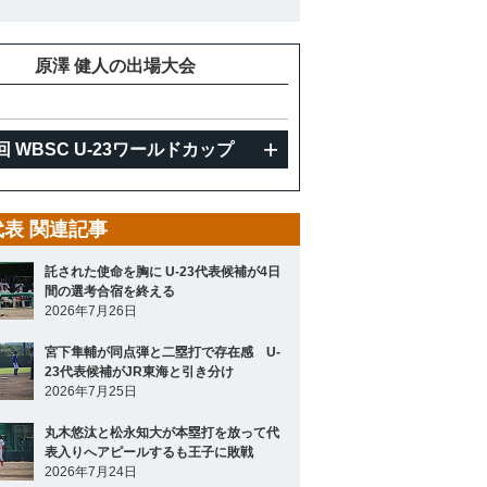
重
原澤 健人の出場大会
回 WBSC U-23ワールドカップ
3代表 関連記事
託された使命を胸に U-23代表候補が4日
間の選考合宿を終える
2026年7月26日
宮下隼輔が同点弾と二塁打で存在感 U-
23代表候補がJR東海と引き分け
2026年7月25日
丸木悠汰と松永知大が本塁打を放って代
表入りへアピールするも王子に敗戦
2026年7月24日