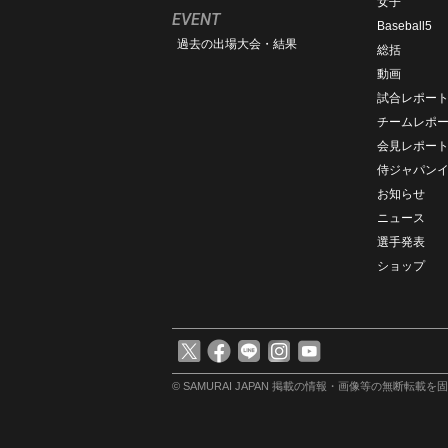
女子
EVENT
Baseball5
過去の出場大会・結果
総括
動画
試合レポー
チームレポ
会見レポー
侍ジャパン
お知らせ
ニュース
選手発表
ショップ
© SAMURAI JAPAN
掲載の情報・画像等の無断転載を固