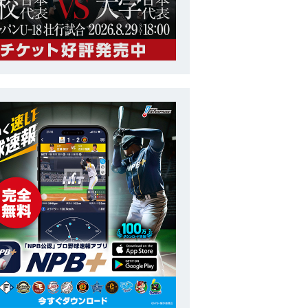
社会人
第18回 アジア競技大会
番号
ポジション
内野手
長
投打
右投右打