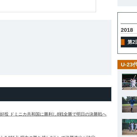
体
2018
第2
U-2
の好投 ドミニカ共和国に勝利し8戦全勝で明日の決勝戦へ