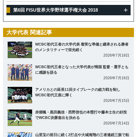
第6回 FISU世界大学野球選手権大会 2018
大学代表 関連記事
WCBC初代王者の大学代表 着実な準備と継承される勝者
のメンタリティーで栄光続く
2026年7月18日
WCBC初代王者となった大学代表が帰国 監督・選手とも
に感謝を語る
2026年7月16日
アメリカとの延長11回タイブレークの総力戦を制し
WCBC初代王座に輝く
2026年7月15日
赤堀颯・黒田義信・西野啓也の本塁打や藤本士生の好投
でWCBC決勝進出を決める
2026年7月14日
山里宝の前日に続く2打点や大城海翔の三者連続三振で粘