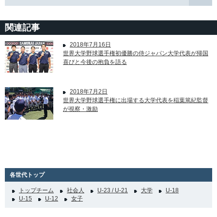
関連記事
2018年7月16日
世界大学野球選手権初優勝の侍ジャパン大学代表が帰国
喜びと今後の抱負を語る
2018年7月2日
世界大学野球選手権に出場する大学代表を稲葉篤紀監督
が視察・激励
各世代トップ
トップチーム
社会人
U-23 / U-21
大学
U-18
U-15
U-12
女子