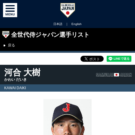
日本語
｜
English
全世代侍ジャパン選手リスト
戻る
河合 大樹
かわい だいき
KAWAI DAIKI