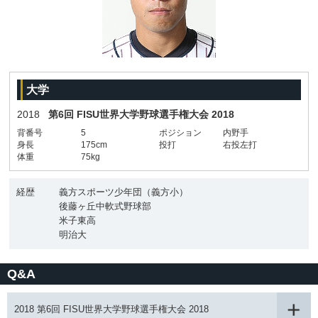
大学
2018
第6回 FISU世界大学野球選手権大会 2018
背番号
5
ポジション
内野手
身長
175cm
投打
右投左打
体重
75kg
経歴
義方スポーツ少年団（義方小）
後藤ヶ丘中軟式野球部
米子東高
明治大
Q&A
2018 第6回 FISU世界大学野球選手権大会 2018