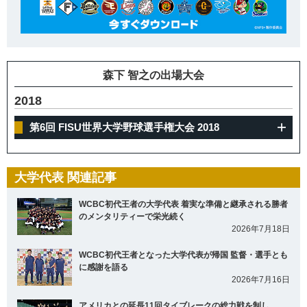
森下 智之の出場大会
2018
第6回 FISU世界大学野球選手権大会 2018
大学代表 関連記事
WCBC初代王者の大学代表 着実な準備と継承される勝者
のメンタリティーで栄光続く
2026年7月18日
WCBC初代王者となった大学代表が帰国 監督・選手とも
に感謝を語る
2026年7月16日
アメリカとの延長11回タイブレークの総力戦を制し