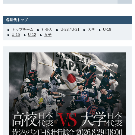
各世代トップ
トップチーム
社会人
U-23 / U-21
大学
U-18
U-15
U-12
女子