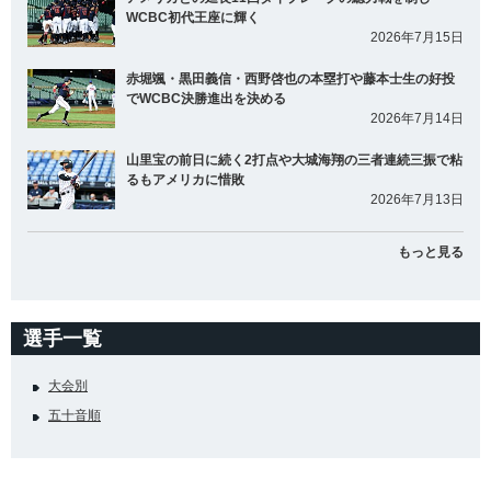
WCBC初代王座に輝く
2026年7月15日
赤堀颯・黒田義信・西野啓也の本塁打や藤本士生の好投
でWCBC決勝進出を決める
2026年7月14日
山里宝の前日に続く2打点や大城海翔の三者連続三振で粘
るもアメリカに惜敗
2026年7月13日
もっと見る
選手一覧
大会別
五十音順