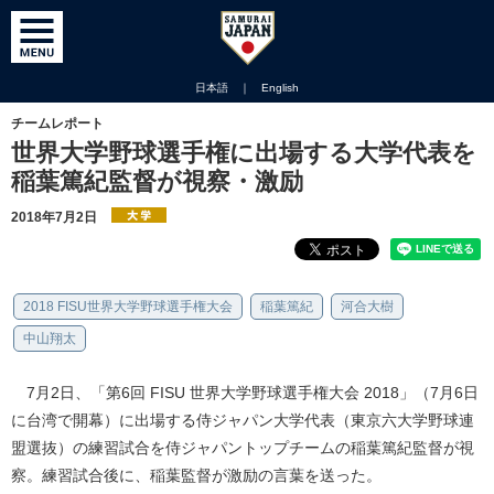
日本語
｜
English
チームレポート
世界大学野球選手権に出場する大学代表を
稲葉篤紀監督が視察・激励
2018年7月2日
2018 FISU世界大学野球選手権大会
稲葉篤紀
河合大樹
中山翔太
7月2日、「第6回 FISU 世界大学野球選手権大会 2018」（7月6日
に台湾で開幕）に出場する侍ジャパン大学代表（東京六大学野球連
盟選抜）の練習試合を侍ジャパントップチームの稲葉篤紀監督が視
察。練習試合後に、稲葉監督が激励の言葉を送った。