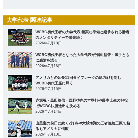
大学代表 関連記事
WCBC初代王者の大学代表 着実な準備と継承される勝者
のメンタリティーで栄光続く
2026年7月18日
WCBC初代王者となった大学代表が帰国 監督・選手とも
に感謝を語る
2026年7月16日
アメリカとの延長11回タイブレークの総力戦を制し
WCBC初代王座に輝く
2026年7月15日
赤堀颯・黒田義信・西野啓也の本塁打や藤本士生の好投
でWCBC決勝進出を決める
2026年7月14日
山里宝の前日に続く2打点や大城海翔の三者連続三振で粘
るもアメリカに惜敗
2026年7月13日