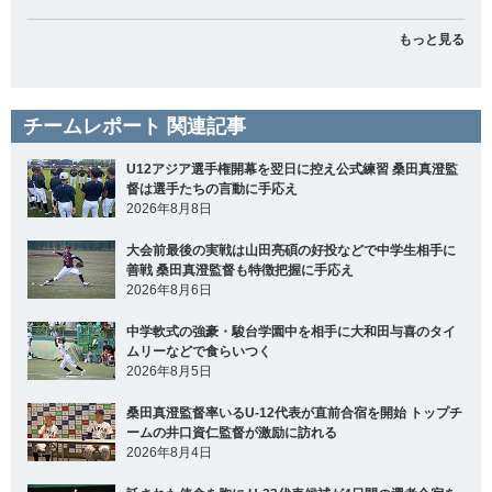
もっと見る
チームレポート 関連記事
U12アジア選手権開幕を翌日に控え公式練習 桑田真澄監
督は選手たちの言動に手応え
2026年8月8日
大会前最後の実戦は山田亮碩の好投などで中学生相手に
善戦 桑田真澄監督も特徴把握に手応え
2026年8月6日
中学軟式の強豪・駿台学園中を相手に大和田与喜のタイ
ムリーなどで食らいつく
2026年8月5日
桑田真澄監督率いるU-12代表が直前合宿を開始 トップチ
ームの井口資仁監督が激励に訪れる
2026年8月4日