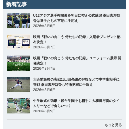
新着記事
U12アジア選手権開幕を翌日に控え公式練習 桑田真澄監
督は選手たちの言動に手応え
2026年8月8日
映画『戦いの向こう 侍たちの記録』入場者プレゼント配
布決定！
2026年8月7日
映画『戦いの向こう 侍たちの記録』ユニフォーム展示 開
催決定！
2026年8月7日
大会前最後の実戦は山田亮碩の好投などで中学生相手に
善戦 桑田真澄監督も特徴把握に手応え
2026年8月6日
中学軟式の強豪・駿台学園中を相手に大和田与喜のタイ
ムリーなどで食らいつく
2026年8月5日
もっと見る