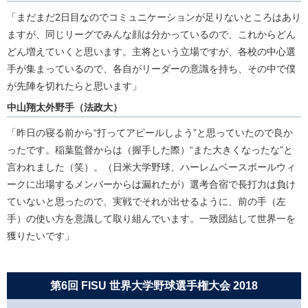
「まだまだ2日目なのでコミュニケーションが足りないところはあり
ますが、同じリーグでみんな顔は分かっているので、これからどん
どん増えていくと思います。主将という立場ですが、各校の中心選
手が集まっているので、各自がリーダーの意識を持ち、その中で僕
が先陣を切れたらと思います」
中山翔太外野手（法政大）
「昨日の寝る前から“打ってアピールしよう”と思っていたので良か
ったです。稲葉監督からは（握手した際）“また大きくなったな”と
言われました（笑）。（日米大学野球、ハーレムベースボールウィ
ークに出場するメンバーからは漏れたが）選考合宿で長打力は負け
ていないと思ったので、実戦でそれが出せるように、前の手（左
手）の使い方を意識して取り組んでいます。一致団結して世界一を
獲りたいです」
第6回 FISU 世界大学野球選手権大会 2018