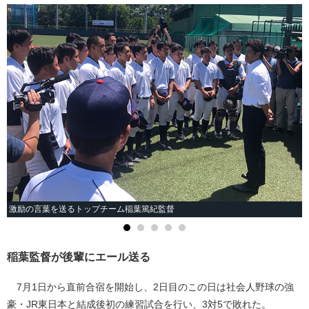
激励の言葉を送るトップチーム稲葉篤紀監督
稲葉監督が後輩にエール送る
7月1日から直前合宿を開始し、2日目のこの日は社会人野球の強
豪・JR東日本と結成後初の練習試合を行い、3対5で敗れた。