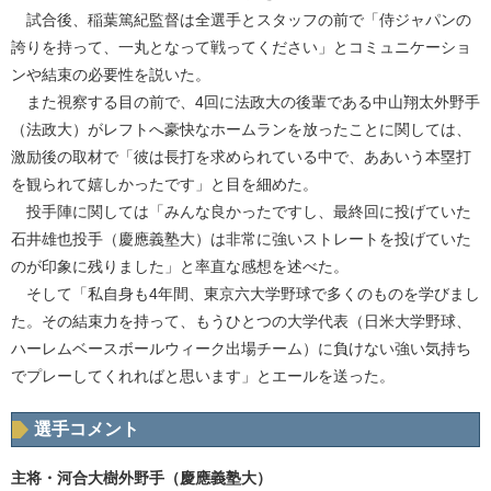
試合後、稲葉篤紀監督は全選手とスタッフの前で「侍ジャパンの
誇りを持って、一丸となって戦ってください」とコミュニケーショ
ンや結束の必要性を説いた。
また視察する目の前で、4回に法政大の後輩である中山翔太外野手
（法政大）がレフトへ豪快なホームランを放ったことに関しては、
激励後の取材で「彼は長打を求められている中で、ああいう本塁打
を観られて嬉しかったです」と目を細めた。
投手陣に関しては「みんな良かったですし、最終回に投げていた
石井雄也投手（慶應義塾大）は非常に強いストレートを投げていた
のが印象に残りました」と率直な感想を述べた。
そして「私自身も4年間、東京六大学野球で多くのものを学びまし
た。その結束力を持って、もうひとつの大学代表（日米大学野球、
ハーレムベースボールウィーク出場チーム）に負けない強い気持ち
でプレーしてくれればと思います」とエールを送った。
選手コメント
主将・河合大樹外野手（慶應義塾大）