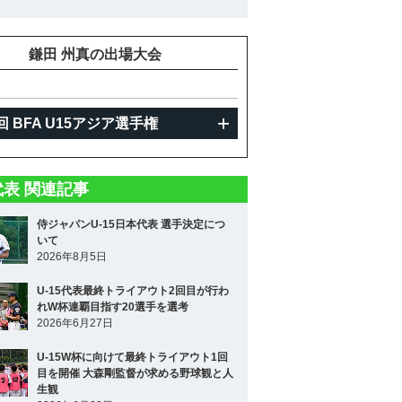
鎌田 州真の出場大会
回 BFA U15アジア選手権
5代表 関連記事
侍ジャパンU-15日本代表 選手決定につ
いて
2026年8月5日
U-15代表最終トライアウト2回目が行わ
れW杯連覇目指す20選手を選考
2026年6月27日
U-15W杯に向けて最終トライアウト1回
目を開催 大森剛監督が求める野球観と人
生観