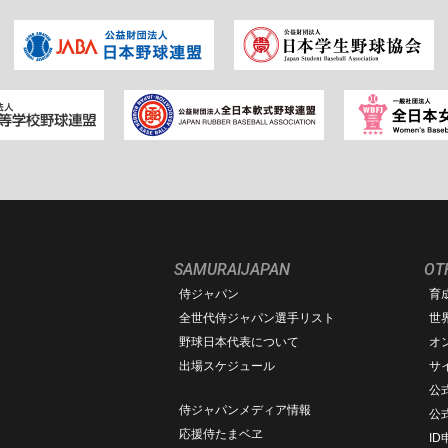
SAMURAIJAPAN
OT
侍ジャパン
育
ム
全世代侍ジャパン選手リスト
世
野球日本代表について
オ
出場スケジュール
サ
公式
侍ジャパンメディア情報
公
応援侍たまベヱ
I