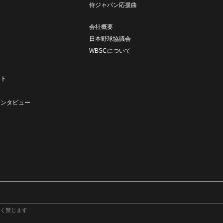
侍ジャパン応援曲
会社概要
日本野球協議会
WBSCについて
ト
ート
ト
インタビュー
く禁じます