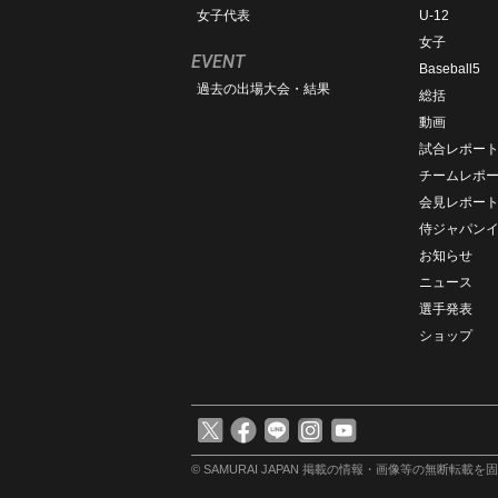
女子代表
U-12
女子
EVENT
Baseball5
過去の出場大会・結果
総括
動画
試合レポー
チームレポ
会見レポー
侍ジャパン
お知らせ
ニュース
選手発表
ショップ
© SAMURAI JAPAN
掲載の情報・画像等の無断転載を固