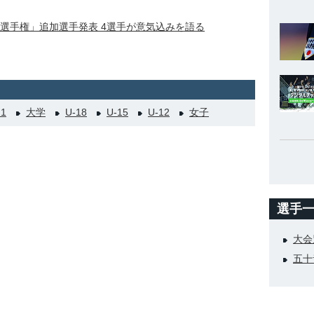
アジア選手権」追加選手発表 4選手が意気込みを語る
21
大学
U-18
U-15
U-12
女子
選手
大会
五十