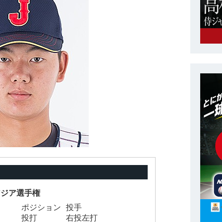
5アジア選手権
ポジション
投手
投打
右投左打