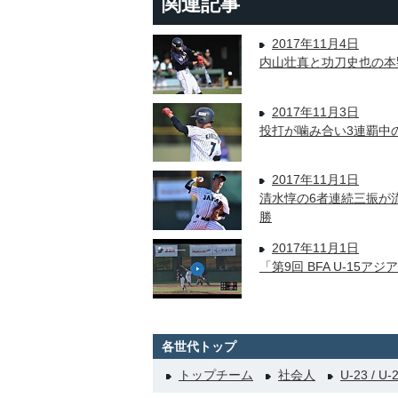
関連記事
2017年11月4日
内山壮真と功刀史也の本
2017年11月3日
投打が噛み合い3連覇中
2017年11月1日
清水惇の6者連続三振が
勝
2017年11月1日
「第9回 BFA U-15
各世代トップ
トップチーム
社会人
U-23 / U-