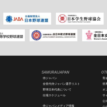
SAMURAIJAPAN
OT
侍ジャパン
育
ム
全世代侍ジャパン選手リスト
世
野球日本代表について
オ
出場スケジュール
サ
公式
侍ジャパンメディア情報
公