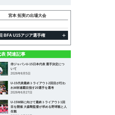
宮本 拓実の出場大会
回 BFA U15アジア選手権
5代表 関連記事
侍ジャパンU-15日本代表 選手決定につ
いて
2026年8月5日
U-15代表最終トライアウト2回目が行わ
れW杯連覇目指す20選手を選考
2026年6月27日
U-15W杯に向けて最終トライアウト1回
目を開催 大森剛監督が求める野球観と人
生観