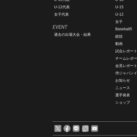
U-12代表
U-15
女子代表
U-12
女子
EVENT
Baseball5
過去の出場大会・結果
総括
動画
試合レポー
チームレポ
会見レポー
侍ジャパン
お知らせ
ニュース
選手発表
ショップ