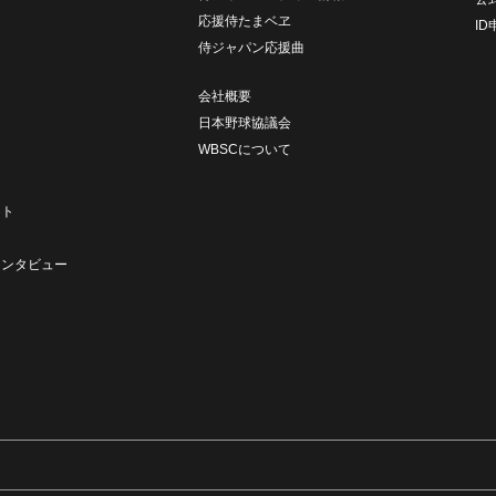
応援侍たまベヱ
I
侍ジャパン応援曲
会社概要
日本野球協議会
WBSCについて
ト
ート
ト
インタビュー