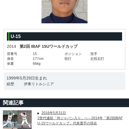
U-15
2014
第2回 IBAF 15Uワールドカップ
背番号
15
ポジション
投手
身長
177cm
投打
右投右打
体重
66kg
1999年5月29日生まれ
経歴
伊東リトルシニア
関連記事
2016年5月31日
2世代連続「侍ジャパン入り」へ～2014年「第2回IBAF
U-15ワールドカップ」代表選手の現在