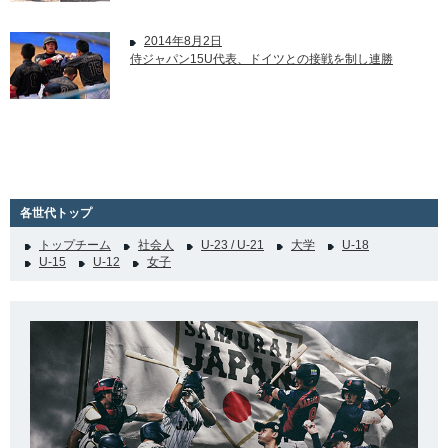
2014年8月2日
侍ジャパン15U代表、ドイツとの接戦を制し連勝
各世代トップ
トップチーム
社会人
U-23 / U-21
大学
U-18
U-15
U-12
女子