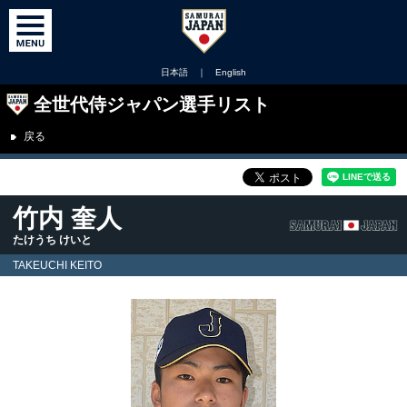
日本語
｜
English
全世代侍ジャパン選手リスト
戻る
竹内 奎人
たけうち けいと
TAKEUCHI KEITO