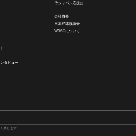
侍ジャパン応援曲
会社概要
日本野球協議会
WBSCについて
ト
ート
ト
インタビュー
く禁じます