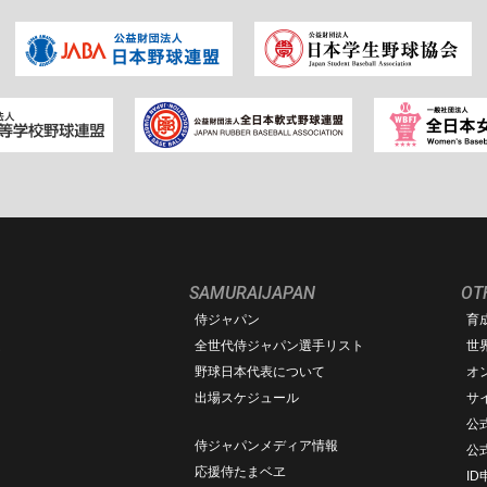
SAMURAIJAPAN
OT
侍ジャパン
育
ム
全世代侍ジャパン選手リスト
世
野球日本代表について
オ
出場スケジュール
サ
公式
侍ジャパンメディア情報
公
応援侍たまベヱ
I