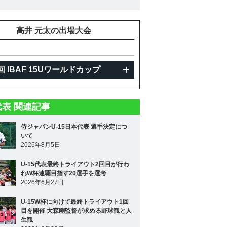
高井 元太の出場大会
回 IBAF 15Uワールドカップ
5代表 関連記事
侍ジャパンU-15日本代表 選手決定につ
いて
2026年8月5日
U-15代表最終トライアウト2回目が行わ
れW杯連覇目指す20選手を選考
2026年6月27日
U-15W杯に向けて最終トライアウト1回
目を開催 大森剛監督が求める野球観と人
生観