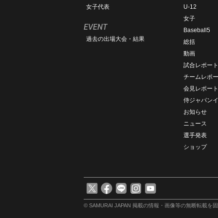
女子代表
U-12
女子
EVENT
Baseball5
過去の出場大会・結果
総括
動画
試合レポー
チームレポ
会見レポー
侍ジャパン
お知らせ
ニュース
選手発表
ショップ
© SAMURAI JAPAN
掲載の情報・画像等の無断転載を固