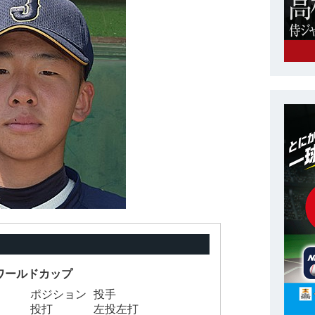
5Uワールドカップ
ポジション
投手
投打
左投左打