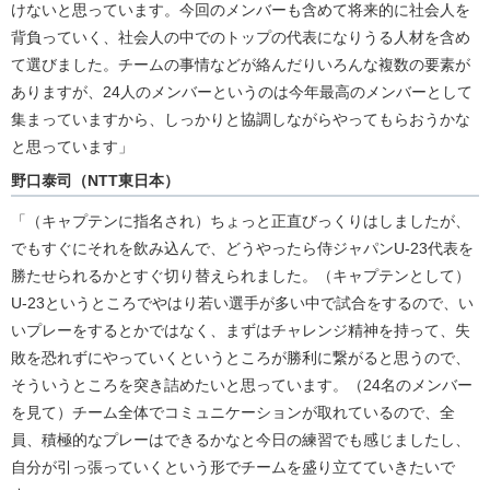
けないと思っています。今回のメンバーも含めて将来的に社会人を
背負っていく、社会人の中でのトップの代表になりうる人材を含め
て選びました。チームの事情などが絡んだりいろんな複数の要素が
ありますが、24人のメンバーというのは今年最高のメンバーとして
集まっていますから、しっかりと協調しながらやってもらおうかな
と思っています」
野口泰司（NTT東日本）
「（キャプテンに指名され）ちょっと正直びっくりはしましたが、
でもすぐにそれを飲み込んで、どうやったら侍ジャパンU-23代表を
勝たせられるかとすぐ切り替えられました。（キャプテンとして）
U-23というところでやはり若い選手が多い中で試合をするので、い
いプレーをするとかではなく、まずはチャレンジ精神を持って、失
敗を恐れずにやっていくというところが勝利に繋がると思うので、
そういうところを突き詰めたいと思っています。（24名のメンバー
を見て）チーム全体でコミュニケーションが取れているので、全
員、積極的なプレーはできるかなと今日の練習でも感じましたし、
自分が引っ張っていくという形でチームを盛り立てていきたいで