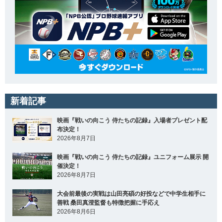
新着記事
映画『戦いの向こう 侍たちの記録』入場者プレゼント配
布決定！
2026年8月7日
映画『戦いの向こう 侍たちの記録』ユニフォーム展示 開
催決定！
2026年8月7日
大会前最後の実戦は山田亮碩の好投などで中学生相手に
善戦 桑田真澄監督も特徴把握に手応え
2026年8月6日