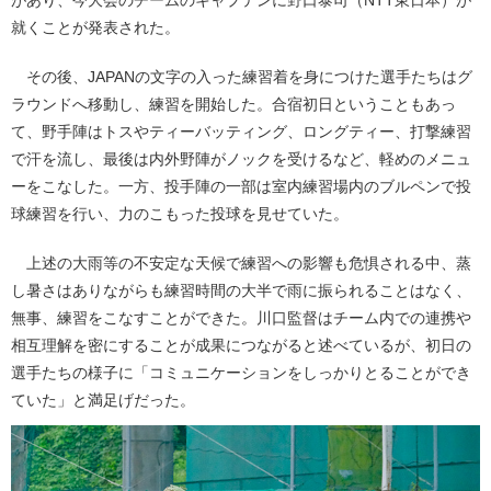
就くことが発表された。
その後、JAPANの文字の入った練習着を身につけた選手たちはグ
ラウンドへ移動し、練習を開始した。合宿初日ということもあっ
て、野手陣はトスやティーバッティング、ロングティー、打撃練習
で汗を流し、最後は内外野陣がノックを受けるなど、軽めのメニュ
ーをこなした。一方、投手陣の一部は室内練習場内のブルペンで投
球練習を行い、力のこもった投球を見せていた。
上述の大雨等の不安定な天候で練習への影響も危惧される中、蒸
し暑さはありながらも練習時間の大半で雨に振られることはなく、
無事、練習をこなすことができた。川口監督はチーム内での連携や
相互理解を密にすることが成果につながると述べているが、初日の
選手たちの様子に「コミュニケーションをしっかりとることができ
ていた」と満足げだった。