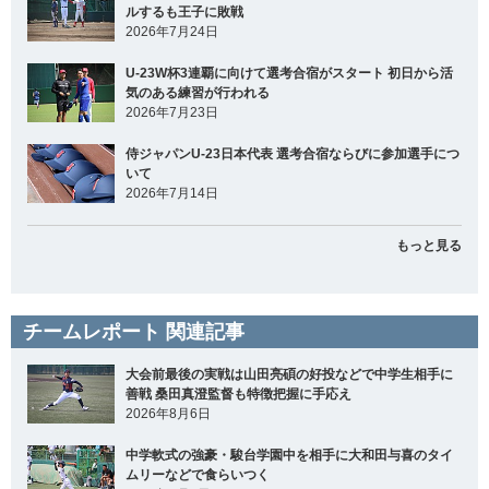
ルするも王子に敗戦
2026年7月24日
U-23W杯3連覇に向けて選考合宿がスタート 初日から活
気のある練習が行われる
2026年7月23日
侍ジャパンU-23日本代表 選考合宿ならびに参加選手につ
いて
2026年7月14日
もっと見る
チームレポート 関連記事
大会前最後の実戦は山田亮碩の好投などで中学生相手に
善戦 桑田真澄監督も特徴把握に手応え
2026年8月6日
中学軟式の強豪・駿台学園中を相手に大和田与喜のタイ
ムリーなどで食らいつく