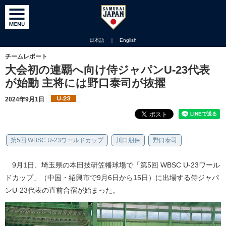
日本語
｜
English
チームレポート
大会初の連覇へ向け侍ジャパンU-23代表
が始動 主将には野口泰司が抜擢
2024年9月1日
第5回 WBSC U-23ワールドカップ
川口朋保
野口泰司
9月1日、埼玉県の本田技研笠幡球場で「第5回 WBSC U-23ワール
ドカップ」（中国・紹興市で9月6日から15日）に出場する侍ジャパ
ンU-23代表の直前合宿が始まった。