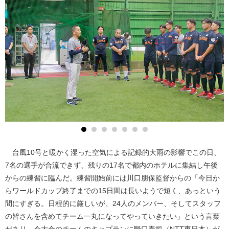
台風10号と暖かく湿った空気による記録的大雨の影響でこの日、
7名の選手が合流できず、残りの17名で都内のホテルに集結し午後
からの練習に臨んだ。練習開始前には川口朋保監督からの「今日か
らワールドカップ終了までの15日間は長いようで短く、あっという
間にすぎる。日程的に厳しいが、24人のメンバー、そしてスタッフ
の皆さんを含めてチーム一丸になってやっていきたい」という言葉
があり、今大会のチームのキャプテンに野口泰司（NTT東日本）が