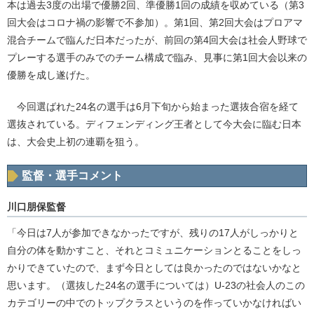
本は過去3度の出場で優勝2回、準優勝1回の成績を収めている（第3
回大会はコロナ禍の影響で不参加）。第1回、第2回大会はプロアマ
混合チームで臨んだ日本だったが、前回の第4回大会は社会人野球で
プレーする選手のみでのチーム構成で臨み、見事に第1回大会以来の
優勝を成し遂げた。
今回選ばれた24名の選手は6月下旬から始まった選抜合宿を経て
選抜されている。ディフェンディング王者として今大会に臨む日本
は、大会史上初の連覇を狙う。
監督・選手コメント
川口朋保監督
「今日は7人が参加できなかったですが、残りの17人がしっかりと
自分の体を動かすこと、それとコミュニケーションとることをしっ
かりできていたので、まず今日としては良かったのではないかなと
思います。（選抜した24名の選手については）U-23の社会人のこの
カテゴリーの中でのトップクラスというのを作っていかなければい