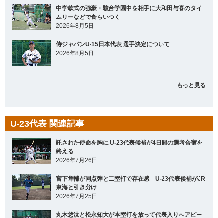
中学軟式の強豪・駿台学園中を相手に大和田与喜のタイ
ムリーなどで食らいつく
2026年8月5日
侍ジャパンU-15日本代表 選手決定について
2026年8月5日
もっと見る
U-23代表 関連記事
託された使命を胸に U-23代表候補が4日間の選考合宿を
終える
2026年7月26日
宮下隼輔が同点弾と二塁打で存在感 U-23代表候補がJR
東海と引き分け
2026年7月25日
丸木悠汰と松永知大が本塁打を放って代表入りへアピー