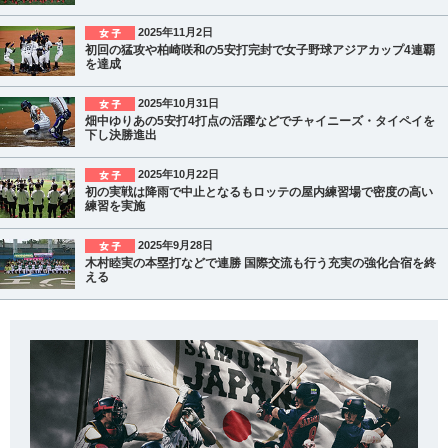
2025年11月2日
初回の猛攻や柏崎咲和の5安打完封で女子野球アジアカップ4連覇
を達成
2025年10月31日
畑中ゆりあの5安打4打点の活躍などでチャイニーズ・タイペイを
下し決勝進出
2025年10月22日
初の実戦は降雨で中止となるもロッテの屋内練習場で密度の高い
練習を実施
2025年9月28日
木村睦実の本塁打などで連勝 国際交流も行う充実の強化合宿を終
える